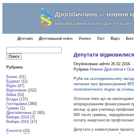
Дрогобиччина — новини 
Інформаційний портал Дрогобицьког
Дрогобич
Дрогобицький район
Україна
Світ
Відео
Блог
Найти:
Депутати відмовилися
Опубліковано admin 26.02.2016
Рубрики
Рубрика
Новини Дрогобича
•
Осв
Бізнес
(51)
Руба на сьогоднішньому засіда
Будмат
(11)
питання про фінансування ВП
Відео
(47)
політехнічного ліцею за січен
Відпочинок
(152)
Війна
(53)
Оскільки поки що на законодавчо
Влада
(137)
Господарка
(380)
впорядкуванням фінансування пр
Гурман
(1)
місяць ці два училища профінан
Дрогобиччина
(2 265)
900 тисяч гривень, передбачених
Вибори 2014
(7)
оплату енергоносіїв профтехзакл
Вибори 2015
(17)
Депутати у коментуванні проекту
Екологія
(15)