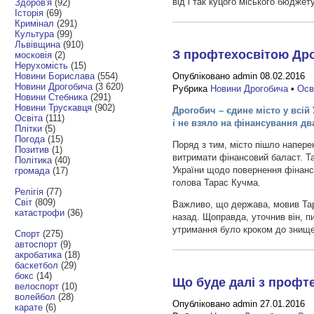
від і так куцого міського бюджет
Здоров'я
(92)
Історія
(69)
Кримінал
(291)
Культура
(99)
Львівщина
(910)
З профтехосвітою Дро
московія
(2)
Нерухомість
(15)
Новини Борислава
(554)
Опубліковано admin 08.02.2016
Новини Дрогобича
(3 620)
Рубрика
Новини Дрогобича
•
Осв
Новини Стебника
(291)
Новини Трускавця
(902)
Дрогобич – єдине місто у всій
Освіта
(111)
і не взяло на фінансування дв
Плітки
(5)
Погода
(15)
Поряд з тим, місто пішло напере
Позитив
(1)
витримати фінансовий баласт. Т
Політика
(40)
України щодо повернення фінанс
громада
(17)
голова Тарас Кучма.
Релігія
(77)
Світ
(809)
Важливо, що держава, мовив Тар
катастрофи
(36)
назад. Щоправда, уточнив він, 
утримання було кроком до знищ
Спорт
(275)
автоспорт
(9)
акробатика
(18)
баскетбол
(29)
бокс
(14)
Що буде далі з проф
велоспорт
(10)
волейбол
(28)
Опубліковано admin 27.01.2016
карате
(6)