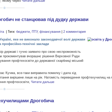
у, якому через
Читати дальше
гобич не станцював під дудку держави
іта
| Теги:
бюджети
,
ПТУ
,
фінансування
|
2 комментария
 Україні, яке не виконало законодавчої волі держави
а професійно-технічні заклади
кір державі і гучно заявило про свою неспроможність
ак прокоментував вчорашнє рішення Верховної Ради
ування профтехосвіти до державної скарбниці міський
ас Кучма, все-таки виправила помилку і дала хід
питання вирішене лише на рік. Натомість переведення профтехучилищ на 
ення профтехосвіти,
Читати дальше
техучилищами Дрогобича