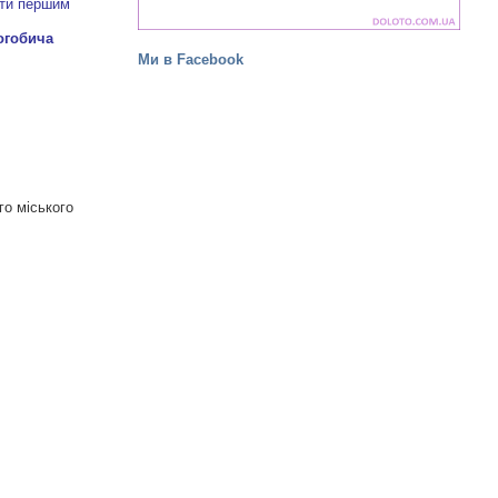
ути першим
Ми в Facebook
го міського