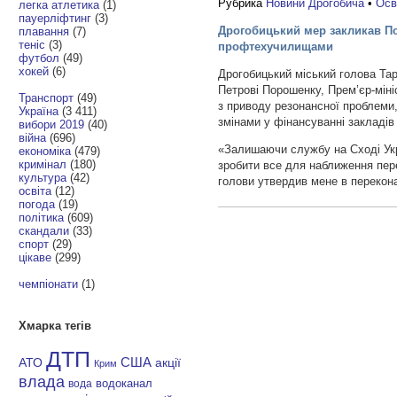
Рубрика
Новини Дрогобича
•
Осв
легка атлетика
(1)
пауерліфтинг
(3)
Дрогобицький мер закликав По
плавання
(7)
теніс
(3)
профтехучилищами
футбол
(49)
хокей
(6)
Дрогобицький міський голова Та
Петрові Порошенку, Прем’єр-міні
Транспорт
(49)
з приводу резонансної проблеми, 
Україна
(3 411)
змінами у фінансуванні закладів 
вибори 2019
(40)
війна
(696)
«Залишаючи службу на Сході Укра
економіка
(479)
кримінал
(180)
зробити все для наближення пер
культура
(42)
голови утвердив мене в перекон
освіта
(12)
погода
(19)
політика
(609)
скандали
(33)
спорт
(29)
цікаве
(299)
чемпіонати
(1)
Хмарка тегів
ДТП
АТО
США
акції
Крим
влада
водоканал
вода