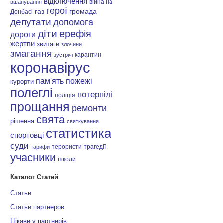
відключення
війна на
вшанування
герої
газ
громада
Донбасі
депутати
допомога
діти
ерефія
дороги
жертви
звитяги
злочини
змагання
карантин
зустрічі
коронавірус
пам'ять
пожежі
курорти
полеглі
потерпілі
поліція
прощання
ремонти
свята
рішення
святкування
статистика
спортовці
суди
терористи
трагедії
тарифи
учасники
школи
Каталог Статей
Статьи
Статьи партнеров
Цікаве у партнерів