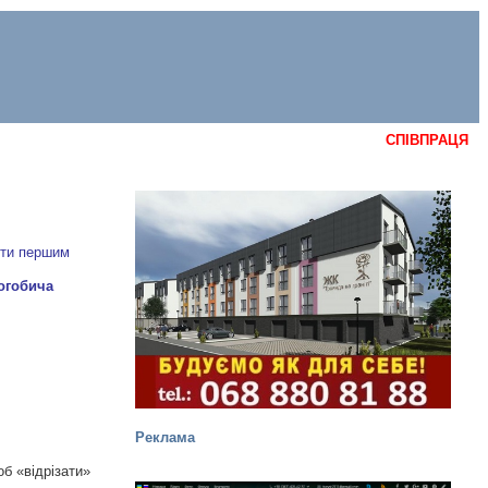
СПІВПРАЦЯ
ути першим
Реклама
б «відрізати»