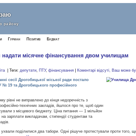
краю
о району
и
Гурман
Позитив
Будмат
 надати місячне фінансування двом училищам
іта
| Теги:
депутати
,
ПТУ
,
фінансування
|
Коментарі відсуті, Ваш може б
нні сесії Дрогобицької міської ради постало
У № 19 та Дрогобицького професійного
ь
му рівні не виправлено до кінця недоречність з
офесійно-технічних закладів, йшлося про те, щоб один
сували з місцевого бюджету. Ціна питання — 1 мільйон
 на зарплати викладачам, стипендії студентам та
адів.
 ухвали поділилися два табори. Одні рішуче протестували проти того, що