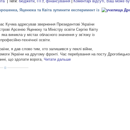
іта
| Теги:
бюджети
,
ПТУ
,
фінансування
|
Коментарі відсуті, Ваш може б
рошенка, Яценюка та Квіта зупинити експеримент із
рас Кучма адресував звернення Президентові України
строві Арсенію Яценюку та Міністру освіти Сергію Квіту
яка виникла у містах обласного значення у зв’язку із
професійно-технічної освіти.
їни, я дав слово тим, хто залишився у пеклі війни,
емоги України на другому фронті. Час перебування на посту Дрогобицько
анні, що здолати ворога,
Читати дальше