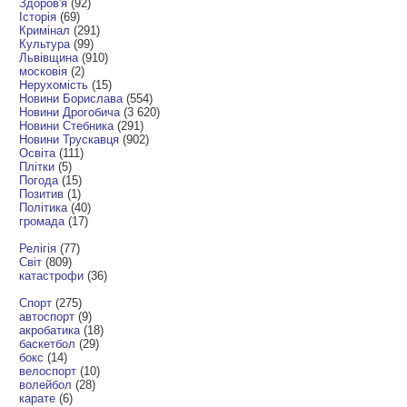
Здоров'я
(92)
Історія
(69)
Кримінал
(291)
Культура
(99)
Львівщина
(910)
московія
(2)
Нерухомість
(15)
Новини Борислава
(554)
Новини Дрогобича
(3 620)
Новини Стебника
(291)
Новини Трускавця
(902)
Освіта
(111)
Плітки
(5)
Погода
(15)
Позитив
(1)
Політика
(40)
громада
(17)
Релігія
(77)
Світ
(809)
катастрофи
(36)
Спорт
(275)
автоспорт
(9)
акробатика
(18)
баскетбол
(29)
бокс
(14)
велоспорт
(10)
волейбол
(28)
карате
(6)