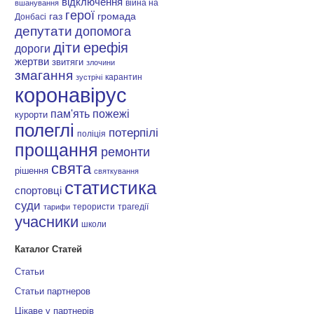
відключення
війна на
вшанування
герої
газ
громада
Донбасі
депутати
допомога
діти
ерефія
дороги
жертви
звитяги
злочини
змагання
карантин
зустрічі
коронавірус
пам'ять
пожежі
курорти
полеглі
потерпілі
поліція
прощання
ремонти
свята
рішення
святкування
статистика
спортовці
суди
терористи
трагедії
тарифи
учасники
школи
Каталог Статей
Статьи
Статьи партнеров
Цікаве у партнерів