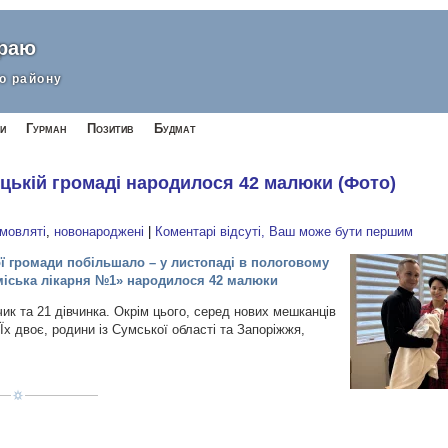
краю
о району
и
Гурман
Позитив
Будмат
ицькій громаді народилося 42 малюки (Фото)
мовляті
,
новонароджені
|
Коментарі відсуті, Ваш може бути першим
 громади побільшало – у листопаді в пологовому
міська лікарня №1» народилося 42 малюки
к та 21 дівчинка. Окрім цього, серед нових мешканців
х двоє, родини із Сумської області та Запоріжжя,