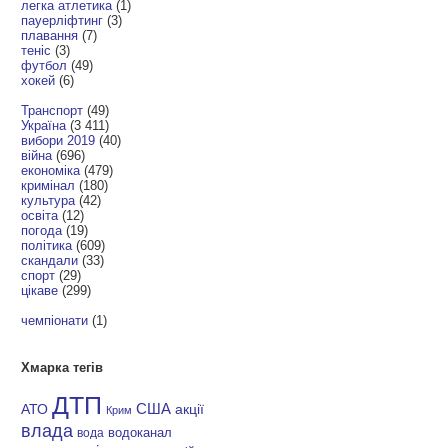
легка атлетика
(1)
пауерліфтинг
(3)
плавання
(7)
теніс
(3)
футбол
(49)
хокей
(6)
Транспорт
(49)
Україна
(3 411)
вибори 2019
(40)
війна
(696)
економіка
(479)
кримінал
(180)
культура
(42)
освіта
(12)
погода
(19)
політика
(609)
скандали
(33)
спорт
(29)
цікаве
(299)
чемпіонати
(1)
Хмарка тегів
ДТП
АТО
США
акції
Крим
влада
водоканал
вода