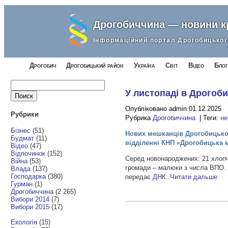
Дрогобиччина — новини 
Інформаційний портал Дрогобицьког
Дрогобич
Дрогобицький район
Україна
Світ
Відео
Блог
Найти:
У листопаді в Дрогоб
Опубліковано admin 01.12.2025
Рубрики
Рубрика
Дрогобиччина
| Теги:
не
Бізнес
(51)
Нових мешканців Дрогобицької
Будмат
(11)
відділенні КНП «Дрогобицька 
Відео
(47)
Відпочинок
(152)
Серед новонароджених: 21 хлопчи
Війна
(53)
громади – малюки з числа ВПО. Ї
Влада
(137)
Господарка
(380)
передає
ДНК
.
Читати дальше
Гурман
(1)
Дрогобиччина
(2 265)
Вибори 2014
(7)
Вибори 2015
(17)
Екологія
(15)