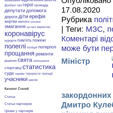
Опубліковано
війна на
вшанування
герої
газ
громада
Донбасі
17.08.2020
депутати
допомога
діти
ерефія
дороги
Рубрика
полі
жертви
звитяги
злочини
змагання
| Теги:
МЗС
,
п
карантин
зустрічі
коронавірус
Коментарі від
пам'ять
пожежі
курорти
полеглі
може бути пе
потерпілі
поліція
прощання
ремонти
Міністр
свята
рішення
святкування
статистика
спортовці
суди
терористи
трагедії
тарифи
учасники
школи
Каталог Статей
закордонних
Статьи
Дмитро Куле
Статьи партнеров
Цікаве у партнерів