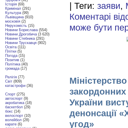
| Теги:
заяви
,
Історія
(69)
Кримінал
(291)
Культура
(99)
Коментарі від
Львівщина
(910)
московія
(2)
може бути пе
Нерухомість
(15)
Новини Борислава
(554)
Новини Дрогобича
(3 620)
Новини Стебника
(291)
Новини Трускавця
(902)
Освіта
(111)
Плітки
(5)
Погода
(15)
Позитив
(1)
Політика
(40)
громада
(17)
Релігія
(77)
Міністерство
Світ
(809)
катастрофи
(36)
закордонних
Спорт
(275)
автоспорт
(9)
України вист
акробатика
(18)
баскетбол
(29)
денонсації «
бокс
(14)
велоспорт
(10)
волейбол
(28)
угод»
карате
(6)