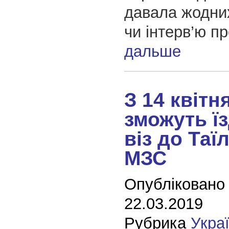
давала жодни
чи інтерв’ю пр
дальше
З 14 квітн
зможуть ї
віз до Таї
МЗС
Опубліковано
22.03.2019
Рубрика
Укра