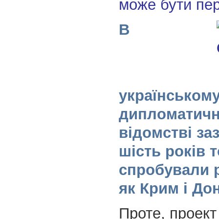
може бути пе
В
українськом
дипломатич
відомстві за
шість років 
спробували 
як Крим і До
Проте, проект