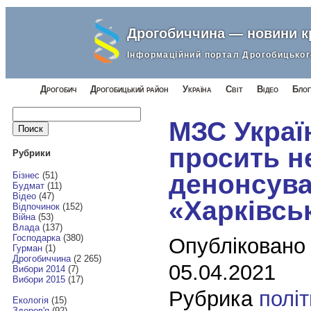
Дрогобиччина — новини 
Інформаційний портал Дрогобицьког
Дрогобич
Дрогобицький район
Україна
Світ
Відео
Блог
Найти:
МЗС Украї
просить н
Рубрики
денонсува
Бізнес
(51)
Будмат
(11)
Відео
(47)
«Харківськ
Відпочинок
(152)
Війна
(53)
Влада
(137)
Господарка
(380)
Опубліковано
Гурман
(1)
Дрогобиччина
(2 265)
05.04.2021
Вибори 2014
(7)
Вибори 2015
(17)
Рубрика
полі
Екологія
(15)
Здоров'я
(92)