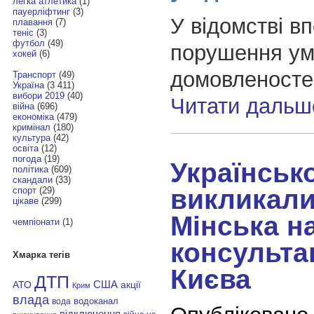
легка атлетика
(1)
пауерліфтинг
(3)
У відомстві вп
плавання
(7)
теніс
(3)
футбол
(49)
порушення ум
хокей
(6)
домовленосте
Транспорт
(49)
Україна
(3 411)
вибори 2019
(40)
Читати дальш
війна
(696)
економіка
(479)
кримінал
(180)
культура
(42)
освіта
(12)
погода
(19)
Українськ
політика
(609)
скандали
(33)
викликали
спорт
(29)
цікаве
(299)
Мінська н
чемпіонати
(1)
консультац
Хмарка тегів
Києва
ДТП
АТО
США
акції
Крим
влада
водоканал
вода
відключення