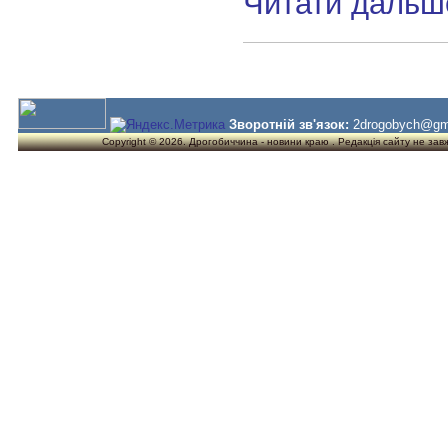
Читати дальш
Зворотній зв'язок:
2drogobych@gm
Copyright © 2026. Дрогобиччина - новини краю . Редакція сайту не завжд