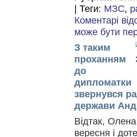
| Теги:
МЗС
,
р
Коментарі від
може бути пе
З таким
проханням
до
дипломатки
звернувся ра
держави Анд
Відтак, Олена
вересня і дот