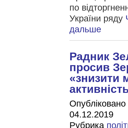
по відторгнен
України ряду
дальше
Радник Зе
просив Зе
«знизити 
активніст
Опубліковано
04.12.2019
Рубрика
полі