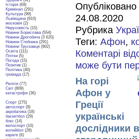
Опубліковано
Історія
(69)
Кримінал
(291)
Культура
(99)
24.08.2020
Львівщина
(910)
московія
(2)
Рубрика
Укра
Нерухомість
(15)
Новини Борислава
(554)
Новини Дрогобича
(3 620)
Теги:
Афон
,
к
Новини Стебника
(291)
Новини Трускавця
(902)
Коментарі від
Освіта
(111)
Плітки
(5)
Погода
(15)
може бути пе
Позитив
(1)
Політика
(40)
громада
(17)
На горі
Релігія
(77)
Світ
(809)
Афон у
катастрофи
(36)
Греції
Спорт
(275)
автоспорт
(9)
акробатика
(18)
українські
баскетбол
(29)
бокс
(14)
дослідники 
велоспорт
(10)
волейбол
(28)
карате
(6)