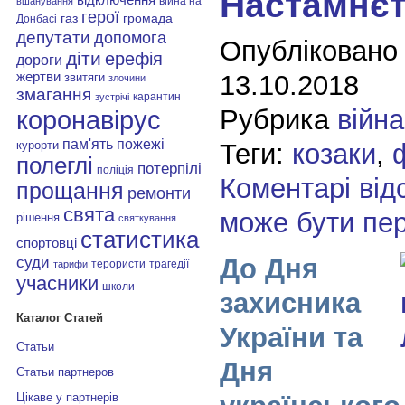
Настамнєт
війна на
вшанування
герої
газ
громада
Донбасі
депутати
допомога
Опубліковано
діти
ерефія
дороги
13.10.2018
жертви
звитяги
злочини
змагання
карантин
зустрічі
Рубрика
війна
коронавірус
пам'ять
пожежі
Теги:
козаки
,
курорти
полеглі
потерпілі
поліція
Коментарі від
прощання
ремонти
свята
може бути пе
рішення
святкування
статистика
спортовці
До Дня
суди
терористи
трагедії
тарифи
учасники
школи
захисника
Каталог Статей
України та
Статьи
Дня
Статьи партнеров
Цікаве у партнерів