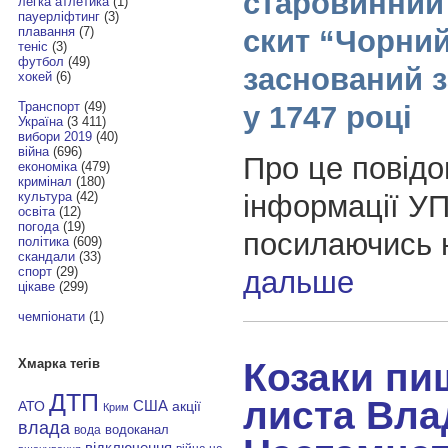
старовинний
легка атлетика
(1)
пауерліфтинг
(3)
скит “Чорний
плавання
(7)
теніс
(3)
футбол
(49)
заснований 
хокей
(6)
Транспорт
(49)
у 1747 році
Україна
(3 411)
вибори 2019
(40)
війна
(696)
Про це повід
економіка
(479)
кримінал
(180)
інформації У
культура
(42)
освіта
(12)
погода
(19)
посилаючись
політика
(609)
скандали
(33)
спорт
(29)
дальше
цікаве
(299)
чемпіонати
(1)
Козаки пи
Хмарка тегів
ДТП
листа Вла
АТО
США
акції
Крим
влада
водоканал
вода
відключення