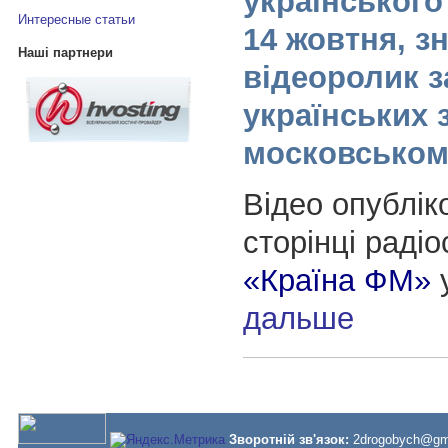
українського
Интересные статьи
14 жовтня, з
Наші партнери
відеоролик з
українських 
московськом
Відео опублік
сторінці радіо
«Країна ФМ»
дальше
Зворотній зв'язок:
2drogobych@gm