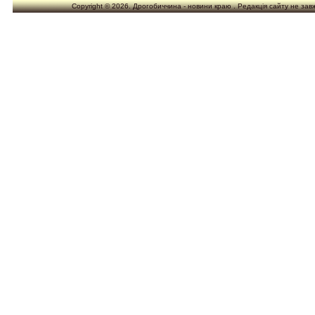
Copyright © 2026. Дрогобиччина - новини краю . Редакція сайту не завжд