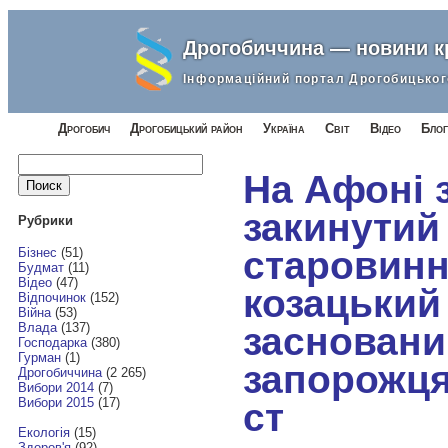
Дрогобиччина — новини 
Інформаційний портал Дрогобицьког
Дрогобич
Дрогобицький район
Україна
Світ
Відео
Блог
Найти:
На Афоні 
закинутий
Рубрики
старовин
Бізнес
(51)
Будмат
(11)
Відео
(47)
козацький 
Відпочинок
(152)
Війна
(53)
засновани
Влада
(137)
Господарка
(380)
Гурман
(1)
запорожця
Дрогобиччина
(2 265)
Вибори 2014
(7)
Вибори 2015
(17)
ст
Екологія
(15)
Здоров'я
(92)