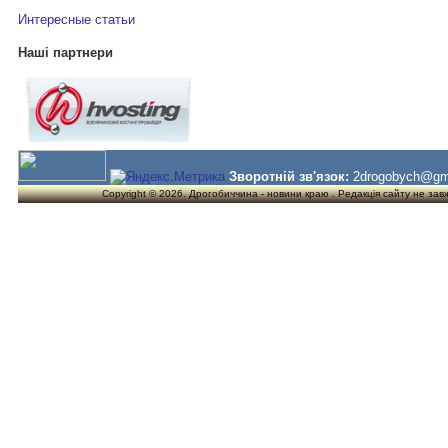
Интересные статьи
Наші партнери
Зворотній зв'язок:
2drogobych@gm
Copyright © 2026. Дрогобиччина - новини краю . Редакція сайту не завжд