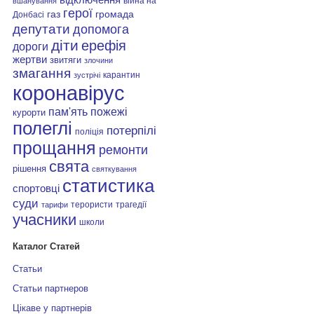
війна на
вшанування
герої
газ
громада
Донбасі
депутати
допомога
діти
ерефія
дороги
жертви
звитяги
злочини
змагання
карантин
зустрічі
коронавірус
пам'ять
пожежі
курорти
полеглі
потерпілі
поліція
прощання
ремонти
свята
рішення
святкування
статистика
спортовці
суди
терористи
трагедії
тарифи
учасники
школи
Каталог Статей
Статьи
Статьи партнеров
Цікаве у партнерів