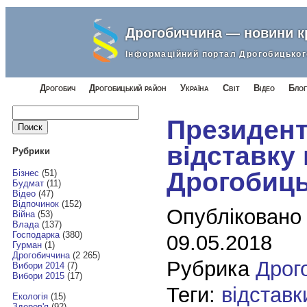
Дрогобиччина — новини 
Інформаційний портал Дрогобицьког
Дрогобич
Дрогобицький район
Україна
Світ
Відео
Блог
Найти:
Президент
відставку
Рубрики
Дрогобиць
Бізнес
(51)
Будмат
(11)
Відео
(47)
Відпочинок
(152)
Опубліковано
Війна
(53)
Влада
(137)
Господарка
(380)
09.05.2018
Гурман
(1)
Дрогобиччина
(2 265)
Рубрика
Дрог
Вибори 2014
(7)
Вибори 2015
(17)
Теги:
відставк
Екологія
(15)
Здоров'я
(92)