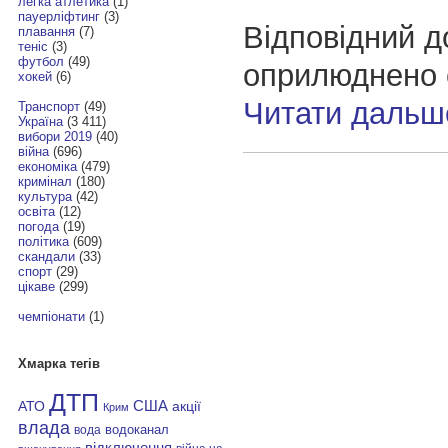
легка атлетика
(1)
пауерліфтинг
(3)
Відповідний д
плавання
(7)
теніс
(3)
футбол
(49)
оприлюднено с
хокей
(6)
Читати дальш
Транспорт
(49)
Україна
(3 411)
вибори 2019
(40)
війна
(696)
економіка
(479)
кримінал
(180)
культура
(42)
освіта
(12)
погода
(19)
політика
(609)
скандали
(33)
спорт
(29)
цікаве
(299)
чемпіонати
(1)
Хмарка тегів
ДТП
АТО
США
акції
Крим
влада
водоканал
вода
відключення