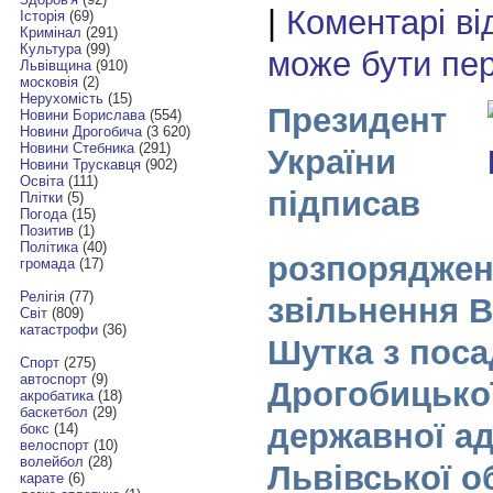
|
Коментарі ві
Історія
(69)
Кримінал
(291)
Культура
(99)
може бути пе
Львівщина
(910)
московія
(2)
Нерухомість
(15)
Президент
Новини Борислава
(554)
Новини Дрогобича
(3 620)
Новини Стебника
(291)
України
Новини Трускавця
(902)
Освіта
(111)
підписав
Плітки
(5)
Погода
(15)
Позитив
(1)
Політика
(40)
розпоряджен
громада
(17)
Релігія
(77)
звільнення 
Світ
(809)
катастрофи
(36)
Шутка з поса
Спорт
(275)
автоспорт
(9)
Дрогобицько
акробатика
(18)
баскетбол
(29)
державної ад
бокс
(14)
велоспорт
(10)
волейбол
(28)
Львівської о
карате
(6)