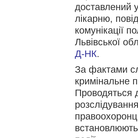
доставлений 
лікарню, пові
комунікації пол
Львівської об
Д-НК
.
За фактами сл
кримінальне 
Проводяться 
розслідування
правоохоронц
встановлюють