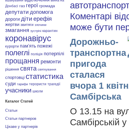
війна на
вшанування
автотранспорт
герої
газ
громада
Донбасі
депутати
допомога
Коментарі від
діти
ерефія
дороги
може бути пе
жертви
звитяги
злочини
змагання
карантин
зустрічі
коронавірус
Дорожньо-
пам'ять
пожежі
курорти
транспортна
полеглі
потерпілі
поліція
прощання
пригода
ремонти
свята
рішення
святкування
сталася
статистика
спортовці
вчора 1 квітн
суди
терористи
трагедії
тарифи
учасники
школи
Самбірська
Каталог Статей
О 13.15 на ву
Статьи
Статьи партнеров
Самбірській у 
Цікаве у партнерів