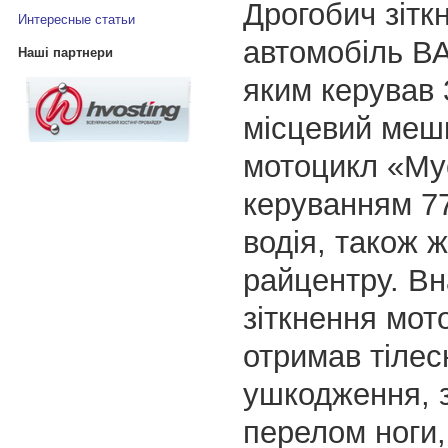
Дрогобич зітк
Интересные статьи
автомобіль В
Наші партнери
яким керував 
місцевий меш
мотоцикл «Мус
керуванням 77
водія, також 
райцентру. Вн
зіткнення мот
отримав тілес
ушкодження, 
перелом ноги,