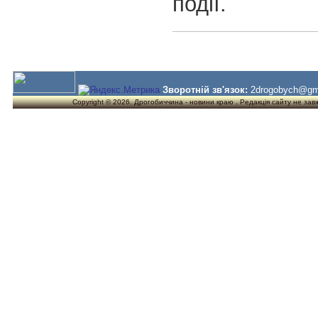
події.
Зворотній зв'язок:
2drogobych@gm
Copyright © 2026. Дрогобиччина - новини краю . Редакція сайту не завжд