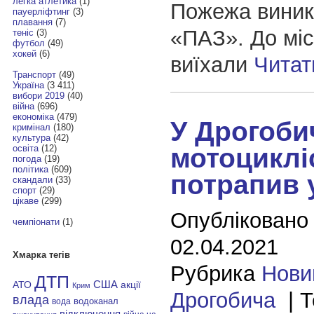
легка атлетика
(1)
Пожежа виникл
пауерліфтинг
(3)
плавання
(7)
«ПАЗ». До міс
теніс
(3)
футбол
(49)
хокей
(6)
виїхали
Читат
Транспорт
(49)
Україна
(3 411)
вибори 2019
(40)
війна
(696)
економіка
(479)
У Дрогоби
кримінал
(180)
культура
(42)
мотоциклі
освіта
(12)
погода
(19)
політика
(609)
потрапив 
скандали
(33)
спорт
(29)
цікаве
(299)
Опубліковано
чемпіонати
(1)
02.04.2021
Хмарка тегів
Рубрика
Нови
ДТП
АТО
США
акції
Крим
Дрогобича
| Т
влада
водоканал
вода
відключення