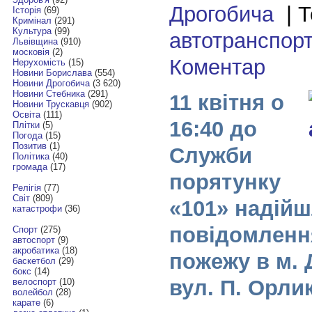
Дрогобича
| Т
Історія
(69)
Кримінал
(291)
Культура
(99)
автотранспорт
Львівщина
(910)
московія
(2)
Коментар
Нерухомість
(15)
Новини Борислава
(554)
Новини Дрогобича
(3 620)
Новини Стебника
(291)
11 квітня о
Новини Трускавця
(902)
Освіта
(111)
16:40 до
Плітки
(5)
Погода
(15)
Позитив
(1)
Служби
Політика
(40)
громада
(17)
порятунку
Релігія
(77)
Світ
(809)
«101» надій
катастрофи
(36)
повідомленн
Спорт
(275)
автоспорт
(9)
акробатика
(18)
пожежу в м. 
баскетбол
(29)
бокс
(14)
вул. П. Орли
велоспорт
(10)
волейбол
(28)
карате
(6)