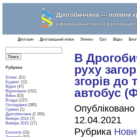
Дрогобиччина — новини 
Інформаційний портал Дрогобицьког
Дрогобич
Дрогобицький район
Україна
Світ
Відео
Блог
Найти:
В Дрогобич
руху загор
Рубрики
згорів до 
Бізнес
(51)
Будмат
(11)
Відео
(47)
автобус (
Відпочинок
(152)
Війна
(53)
Влада
(137)
Господарка
(380)
Опубліковано
Гурман
(1)
Дрогобиччина
(2 265)
12.04.2021
Вибори 2014
(7)
Вибори 2015
(17)
Рубрика
Нови
Екологія
(15)
Здоров'я
(92)