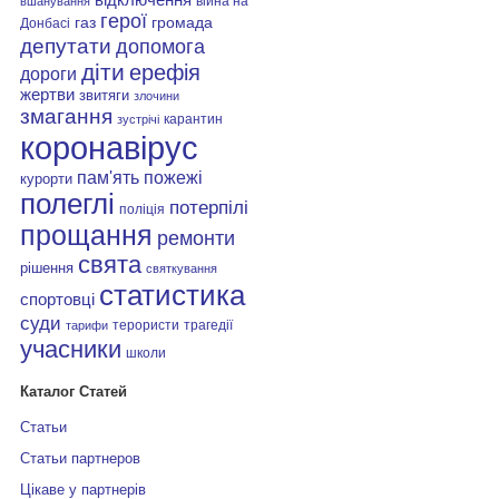
війна на
вшанування
герої
газ
громада
Донбасі
депутати
допомога
діти
ерефія
дороги
жертви
звитяги
злочини
змагання
карантин
зустрічі
коронавірус
пам'ять
пожежі
курорти
полеглі
потерпілі
поліція
прощання
ремонти
свята
рішення
святкування
статистика
спортовці
суди
терористи
трагедії
тарифи
учасники
школи
Каталог Статей
Статьи
Статьи партнеров
Цікаве у партнерів