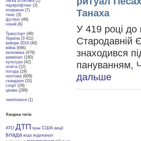
ритуал Песа
легка атлетика
(1)
пауерліфтинг
(3)
Танаха
плавання
(7)
теніс
(3)
футбол
(49)
хокей
(6)
У 419 році до 
Транспорт
(49)
Стародавній Є
Україна
(3 411)
вибори 2019
(40)
війна
(696)
знаходився пі
економіка
(479)
кримінал
(180)
пануванням,
культура
(42)
освіта
(12)
погода
(19)
дальше
політика
(609)
скандали
(33)
спорт
(29)
цікаве
(299)
чемпіонати
(1)
Хмарка тегів
ДТП
АТО
США
акції
Крим
влада
водоканал
вода
відключення