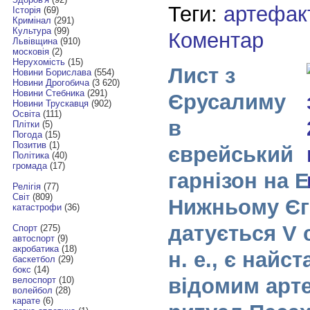
Теги:
артефак
Історія
(69)
Кримінал
(291)
Культура
(99)
Коментар
Львівщина
(910)
московія
(2)
Нерухомість
(15)
Лист з
Новини Борислава
(554)
Новини Дрогобича
(3 620)
Новини Стебника
(291)
Єрусалиму
Новини Трускавця
(902)
Освіта
(111)
в
Плітки
(5)
Погода
(15)
Позитив
(1)
єврейський
Політика
(40)
громада
(17)
гарнізон на 
Релігія
(77)
Світ
(809)
Нижньому Єг
катастрофи
(36)
датується V 
Спорт
(275)
автоспорт
(9)
акробатика
(18)
н. е., є найс
баскетбол
(29)
бокс
(14)
відомим арт
велоспорт
(10)
волейбол
(28)
карате
(6)