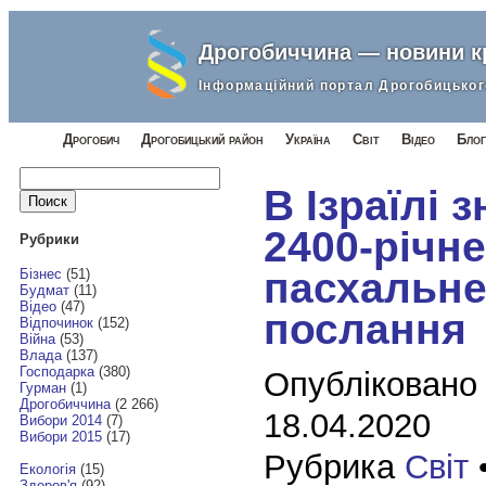
Дрогобиччина — новини 
Інформаційний портал Дрогобицьког
Дрогобич
Дрогобицький район
Україна
Світ
Відео
Блог
Найти:
В Ізраїлі 
2400-річне
Рубрики
пасхальн
Бізнес
(51)
Будмат
(11)
Відео
(47)
послання
Відпочинок
(152)
Війна
(53)
Влада
(137)
Господарка
(380)
Опубліковано
Гурман
(1)
Дрогобиччина
(2 266)
18.04.2020
Вибори 2014
(7)
Вибори 2015
(17)
Рубрика
Світ
Екологія
(15)
Здоров'я
(92)