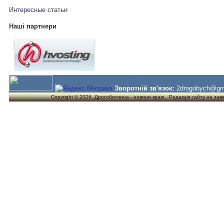
Интересные статьи
Наші партнери
Зворотній зв'язок:
2drogobych@gm
Copyright © 2026. Дрогобиччина - новини краю . Редакція сайту не завжд