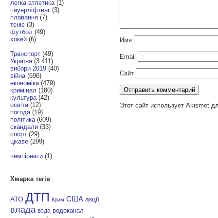
легка атлетика
(1)
пауерліфтинг
(3)
плавання
(7)
теніс
(3)
футбол
(49)
хокей
(6)
Имя
Транспорт
(49)
Email
Україна
(3 411)
вибори 2019
(40)
Сайт
війна
(696)
економіка
(479)
кримінал
(180)
культура
(42)
освіта
(12)
Этот сайт использует Akismet д
погода
(19)
політика
(609)
скандали
(33)
спорт
(29)
цікаве
(299)
чемпіонати
(1)
Хмарка тегів
ДТП
АТО
США
акції
Крим
влада
водоканал
вода