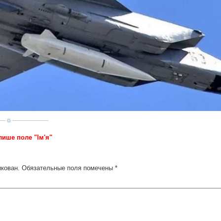
лише поле "Ім'я"
икован.
Обязательные поля помечены
*