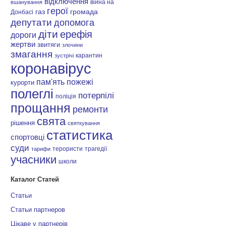
відключення
війна на
вшанування
герої
газ
громада
Донбасі
депутати
допомога
діти
ерефія
дороги
жертви
звитяги
злочини
змагання
карантин
зустрічі
коронавірус
пам'ять
пожежі
курорти
полеглі
потерпілі
поліція
прощання
ремонти
свята
рішення
святкування
статистика
спортовці
суди
терористи
трагедії
тарифи
учасники
школи
Каталог Статей
Статьи
Статьи партнеров
Цікаве у партнерів