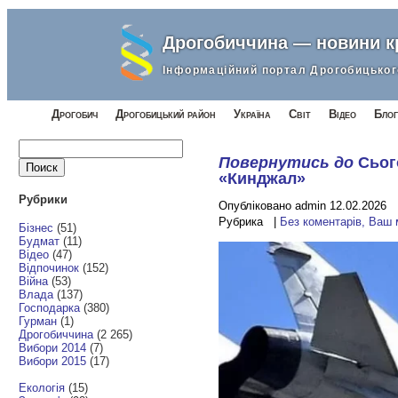
Дрогобиччина — новини 
Інформаційний портал Дрогобицьког
Дрогобич
Дрогобицький район
Україна
Світ
Відео
Блог
Найти:
Повернутись до
Сьог
«Кинджал»
Рубрики
Опубліковано admin 12.02.2026
Рубрика |
Без коментарів, Ваш
Бізнес
(51)
Будмат
(11)
Відео
(47)
Відпочинок
(152)
Війна
(53)
Влада
(137)
Господарка
(380)
Гурман
(1)
Дрогобиччина
(2 265)
Вибори 2014
(7)
Вибори 2015
(17)
Екологія
(15)