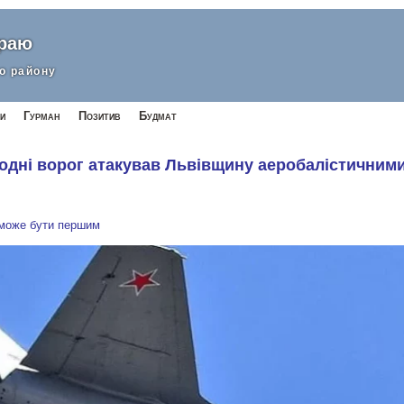
краю
о району
и
Гурман
Позитив
Будмат
одні ворог атакував Львівщину аеробалістичним
 може бути першим