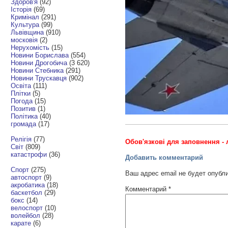
Здоров'я
(92)
Історія
(69)
Кримінал
(291)
Культура
(99)
Львівщина
(910)
московія
(2)
Нерухомість
(15)
Новини Борислава
(554)
Новини Дрогобича
(3 620)
Новини Стебника
(291)
Новини Трускавця
(902)
Освіта
(111)
Плітки
(5)
Погода
(15)
Позитив
(1)
Політика
(40)
громада
(17)
Релігія
(77)
Обов'язкові для заповнення - 
Світ
(809)
катастрофи
(36)
Добавить комментарий
Спорт
(275)
Ваш адрес email не будет опубл
автоспорт
(9)
акробатика
(18)
Комментарий
*
баскетбол
(29)
бокс
(14)
велоспорт
(10)
волейбол
(28)
карате
(6)