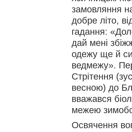
замовляння на
добре літо, в
гадання: «Дол
дай мені збіж
одежу ще й с
ведмежу». Пер
Стрітення (зус
весною) до Б
вважався біол
межею зимобо
Освячення во