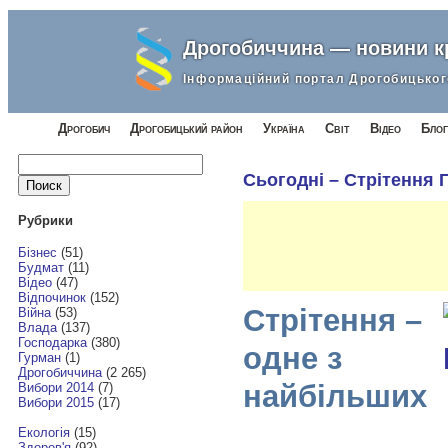
Дрогобиччина — новини 
Інформаційний портал Дрогобицьког
Дрогобич
Дрогобицький район
Україна
Світ
Відео
Блог
Найти:
Сьогодні – Стрітення 
Рубрики
Бізнес
(51)
Будмат
(11)
Відео
(47)
Відпочинок
(152)
Стрітення –
Війна
(53)
Влада
(137)
Господарка
(380)
одне з
Гурман
(1)
Дрогобиччина
(2 265)
найбільших
Вибори 2014
(7)
Вибори 2015
(17)
Екологія
(15)
Здоров'я
(92)