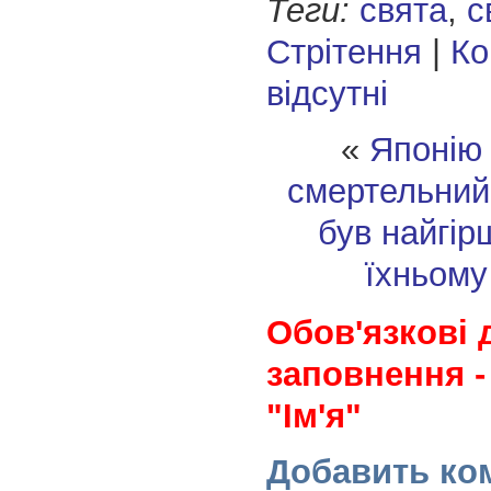
Теги:
свята
,
с
Стрітення
|
Ко
відсутні
«
Японію 
смертельний
був найгір
їхньому
Обов'язкові 
заповнення -
"Ім'я"
Добавить ко