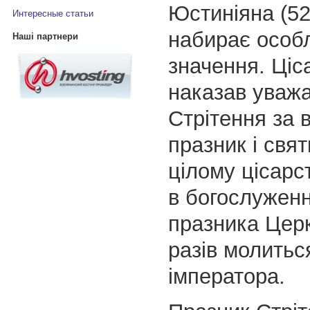
Юстиніяна (52
Интересные статьи
набирає особ
Наші партнери
значення. Ціс
наказав уваж
Стрітення за 
празник і свят
цілому цісарст
в богослуженн
празника Церк
разів молитьс
імператора.