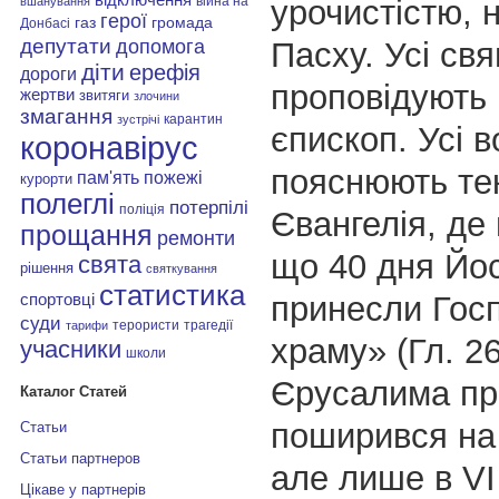
урочистістю, 
війна на
вшанування
герої
газ
громада
Донбасі
депутати
Пасху. Усі св
допомога
діти
ерефія
дороги
проповідують 
жертви
звитяги
злочини
змагання
карантин
зустрічі
єпископ. Усі в
коронавірус
пояснюють те
пам'ять
пожежі
курорти
полеглі
потерпілі
поліція
Євангелія, де
прощання
ремонти
що 40 дня Йос
свята
рішення
святкування
статистика
принесли Гос
спортовці
суди
терористи
трагедії
тарифи
храму» (Гл. 26
учасники
школи
Єрусалима пр
Каталог Статей
поширився на 
Статьи
Статьи партнеров
але лише в VI 
Цікаве у партнерів