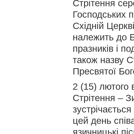
Стрітення сер
Господських п
Східній Церкв
належить до 
празників і п
також назву С
Пресвятої Бог
2 (15) лютого
Стрітення – З
зустрічається
цей день спів
язичницькі піс