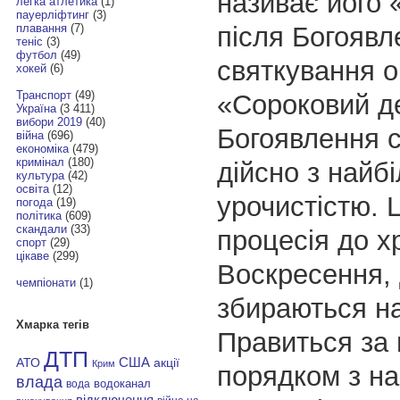
називає його 
легка атлетика
(1)
пауерліфтинг
(3)
після Богоявл
плавання
(7)
теніс
(3)
футбол
(49)
святкування о
хокей
(6)
Транспорт
(49)
«Сороковий д
Україна
(3 411)
вибори 2019
(40)
Богоявлення с
війна
(696)
економіка
(479)
кримінал
(180)
дійсно з найб
культура
(42)
освіта
(12)
урочистістю. 
погода
(19)
політика
(609)
скандали
(33)
процесія до х
спорт
(29)
цікаве
(299)
Воскресення, 
чемпіонати
(1)
збираються на
Хмарка тегів
Правиться за
ДТП
АТО
США
акції
Крим
порядком з н
влада
водоканал
вода
відключення