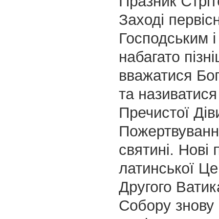
Празник Стріт
Заході первіс
Господським 
набагато пізн
вважатися Бо
та називатис
Пречистої Дів
Пожертвування
святині. Нові
латинської Це
Другого Ватик
Собору знову