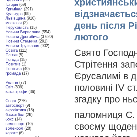
християнськи
Історія
(69)
Кримінал
(291)
відзначаєтьс
Культура
(99)
Львівщина
(910)
день після Рі
московія
(2)
Нерухомість
(15)
Новини Борислава
(554)
лютого
Новини Дрогобича
(3 620)
Новини Стебника
(291)
Новини Трускавця
(902)
Свято Господ
Освіта
(111)
Плітки
(5)
Погода
(15)
Стрітення зап
Позитив
(1)
Політика
(40)
Єрусалимі в д
громада
(17)
Релігія
(77)
половині IV с
Світ
(809)
катастрофи
(36)
згадку про нь
Спорт
(275)
автоспорт
(9)
акробатика
(18)
паломниця С. 
баскетбол
(29)
бокс
(14)
своєму щоден
велоспорт
(10)
волейбол
(28)
карате
(6)