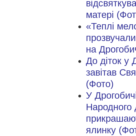
відсвяткув
матері (Фот
«Теплі мело
прозвучали
на Дрогоби
До діток у 
завітав Св
(Фото)
У Дрогобичі
Народного
прикрашают
ялинку (Фо