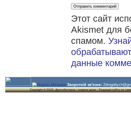
Этот сайт исп
Akismet для 
спамом.
Узнай
обрабатывают
данные комме
Зворотній зв'язок:
2drogobych@gm
Copyright © 2026. Дрогобиччина - новини краю . Редакція сайту не завжд