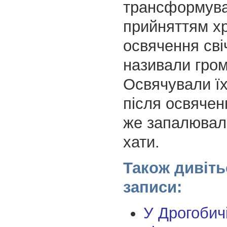
трансформува
прийняттям х
освячення свіч
називали гро
Освячували їх
після освячен
же запалювали
хати.
Також дивіть
записи:
У Дрогобич