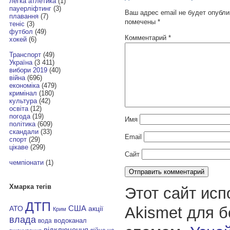
легка атлетика
(1)
пауерліфтинг
(3)
Ваш адрес email не будет опубли
плавання
(7)
помечены
*
теніс
(3)
футбол
(49)
Комментарий
*
хокей
(6)
Транспорт
(49)
Україна
(3 411)
вибори 2019
(40)
війна
(696)
економіка
(479)
кримінал
(180)
культура
(42)
освіта
(12)
погода
(19)
Имя
політика
(609)
скандали
(33)
Email
спорт
(29)
цікаве
(299)
Сайт
чемпіонати
(1)
Хмарка тегів
Этот сайт исп
ДТП
Akismet для 
АТО
США
акції
Крим
влада
водоканал
вода
відключення