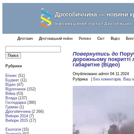
Дрогобиччина — новини 
Інформаційний портал Дрогобицьког
Дрогобич
Дрогобицький район
Україна
Світ
Відео
Блог
Найти:
Повернутись до
Пору
дорожньому покритті 
габаритне (Відео)
Рубрики
Опубліковано admin 04.11.2024
Бізнес
(51)
Рубрика |
Без коментарів, Ваш 
Будмат
(11)
Відео
(47)
Відпочинок
(152)
Війна
(53)
Влада
(137)
Господарка
(380)
Гурман
(1)
Дрогобиччина
(2 266)
Вибори 2014
(7)
Вибори 2015
(17)
Екологія
(15)
Здоров'я
(92)