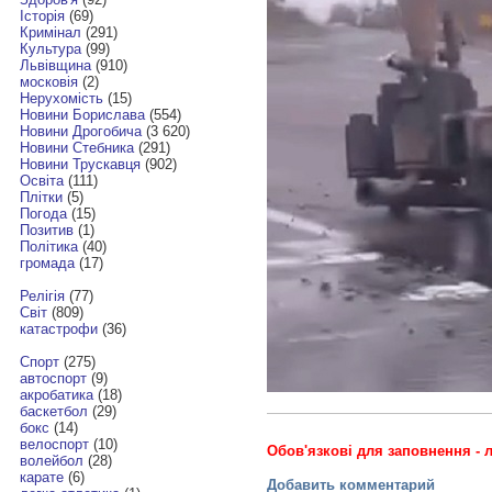
Історія
(69)
Кримінал
(291)
Культура
(99)
Львівщина
(910)
московія
(2)
Нерухомість
(15)
Новини Борислава
(554)
Новини Дрогобича
(3 620)
Новини Стебника
(291)
Новини Трускавця
(902)
Освіта
(111)
Плітки
(5)
Погода
(15)
Позитив
(1)
Політика
(40)
громада
(17)
Релігія
(77)
Світ
(809)
катастрофи
(36)
Спорт
(275)
автоспорт
(9)
акробатика
(18)
баскетбол
(29)
бокс
(14)
велоспорт
(10)
Обов'язкові для заповнення - л
волейбол
(28)
карате
(6)
Добавить комментарий