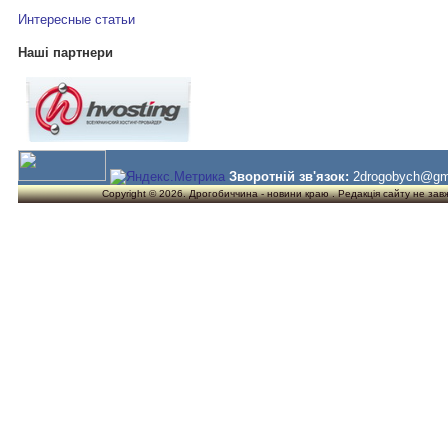
Интересные статьи
Наші партнери
Зворотній зв'язок:
2drogobych@gm
Copyright © 2026. Дрогобиччина - новини краю . Редакція сайту не завжд