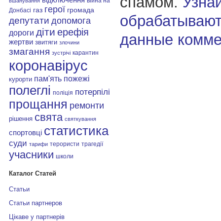
спамом.
Узнай
війна на
вшанування
герої
газ
громада
Донбасі
обрабатывают
депутати
допомога
діти
ерефія
дороги
данные комме
жертви
звитяги
злочини
змагання
карантин
зустрічі
коронавірус
пам'ять
пожежі
курорти
полеглі
потерпілі
поліція
прощання
ремонти
свята
рішення
святкування
статистика
спортовці
суди
терористи
трагедії
тарифи
учасники
школи
Каталог Статей
Статьи
Статьи партнеров
Цікаве у партнерів