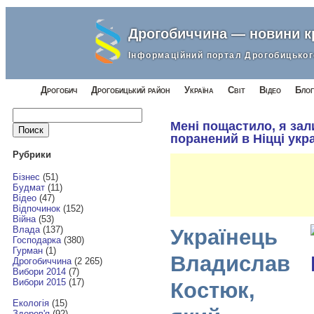
Дрогобиччина — новини 
Інформаційний портал Дрогобицьког
Дрогобич
Дрогобицький район
Україна
Світ
Відео
Блог
Найти:
Мені пощастило, я зал
поранений в Ніцці укр
Рубрики
Бізнес
(51)
Будмат
(11)
Відео
(47)
Відпочинок
(152)
Війна
(53)
Влада
(137)
Українець
Господарка
(380)
Гурман
(1)
Владислав
Дрогобиччина
(2 265)
Вибори 2014
(7)
Вибори 2015
(17)
Костюк,
Екологія
(15)
Здоров'я
(92)