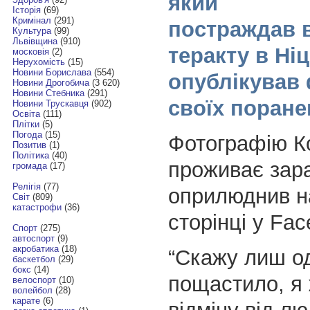
який
Історія
(69)
Кримінал
(291)
постраждав 
Культура
(99)
Львівщина
(910)
теракту в Ніц
московія
(2)
Нерухомість
(15)
Новини Борислава
(554)
опублікував
Новини Дрогобича
(3 620)
Новини Стебника
(291)
своїх поране
Новини Трускавця
(902)
Освіта
(111)
Плітки
(5)
Погода
(15)
Фотографію К
Позитив
(1)
Політика
(40)
проживає зар
громада
(17)
Релігія
(77)
оприлюднив н
Світ
(809)
катастрофи
(36)
сторінці у Fac
Спорт
(275)
автоспорт
(9)
акробатика
(18)
“Скажу лиш од
баскетбол
(29)
бокс
(14)
пощастило, я 
велоспорт
(10)
волейбол
(28)
карате
(6)