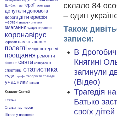
війна на
вшанування
склало 84 осо
герої
газ
громада
Донбасі
депутати
допомога
– один україн
діти
ерефія
дороги
жертви
звитяги
злочини
Також дивіть
змагання
карантин
зустрічі
коронавірус
записи:
пам'ять
пожежі
курорти
полеглі
потерпілі
поліція
В Дрогобичі
прощання
ремонти
Княгині Ол
свята
рішення
святкування
статистика
загинули дв
спортовці
суди
терористи
трагедії
тарифи
(Відео)
учасники
школи
Трагедія на
Каталог Статей
Батько зас
Статьи
Статьи партнеров
своїх дітей
Цікаве у партнерів