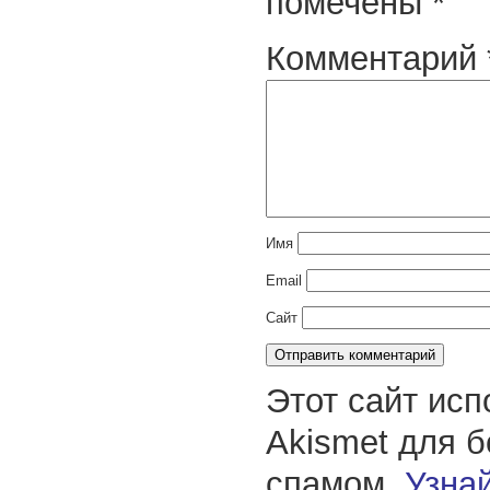
помечены
*
Комментарий
Имя
Email
Сайт
Этот сайт исп
Akismet для 
спамом.
Узнай