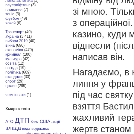
відміну від лю
легка атлетика
(1)
пауерліфтинг
(3)
зі мною. Тіль
плавання
(7)
теніс
(3)
футбол
(49)
з операційної.
хокей
(6)
казино, куди 
Транспорт
(49)
Україна
(3 411)
вибори 2019
(40)
віднесли (післ
війна
(696)
економіка
(479)
написав він.
кримінал
(180)
культура
(42)
освіта
(12)
погода
(19)
Нагадаємо, в 
політика
(609)
скандали
(33)
липня у франц
спорт
(29)
цікаве
(299)
під час святк
чемпіонати
(1)
взяття Бастил
Хмарка тегів
жахливий тера
ДТП
АТО
США
акції
Крим
жертв станом 
влада
водоканал
вода
відключення