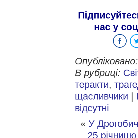
Підписуйтес
нас у со
Опубліковано:
В рубриці:
Сві
теракти
,
траге
щасливчики
|
відсутні
«
У Дрогобич
25 річницю