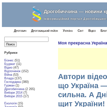
Дрогобиччина — новини 
Інформаційний портал Дрогобицьког
Дрогобич
Дрогобицький район
Україна
Світ
Відео
Блог
Найти:
Моя прекрасна Україн
Рубрики
Бізнес
(51)
Будмат
(11)
Відео
(47)
Відпочинок
(152)
Автори відео
Війна
(53)
Влада
(137)
Господарка
(380)
що Україна —
Гурман
(1)
Дрогобиччина
(2 265)
сильна. А Дн
Вибори 2014
(7)
Вибори 2015
(17)
щит України!
Екологія
(15)
Здоров'я
(92)