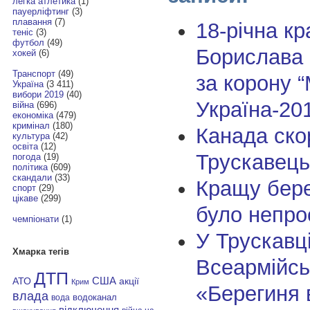
легка атлетика
(1)
пауерліфтинг
(3)
плавання
(7)
18-річна кр
теніс
(3)
футбол
(49)
Борислава 
хокей
(6)
Транспорт
(49)
за корону “
Україна
(3 411)
вибори 2019
(40)
Україна-20
війна
(696)
економіка
(479)
кримінал
(180)
Канада ско
культура
(42)
освіта
(12)
Трускавець
погода
(19)
політика
(609)
скандали
(33)
Кращу бер
спорт
(29)
цікаве
(299)
було непро
чемпіонати
(1)
У Трускавц
Хмарка тегів
Всеармійсь
ДТП
АТО
США
акції
Крим
«Берегиня 
влада
водоканал
вода
відключення