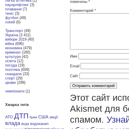
легка атлетика
(1)
помечены
*
пауерліфтинг
(3)
плавання
(7)
Комментарий
*
теніс
(3)
футбол
(49)
хокей
(6)
Транспорт
(49)
Україна
(3 411)
вибори 2019
(40)
війна
(696)
економіка
(479)
кримінал
(180)
Имя
культура
(42)
освіта
(12)
погода
(19)
Email
політика
(609)
скандали
(33)
Сайт
спорт
(29)
цікаве
(299)
чемпіонати
(1)
Этот сайт исп
Хмарка тегів
Akismet для 
ДТП
спамом.
Узнай
АТО
США
акції
Крим
влада
водоканал
вода
відключення