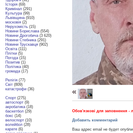
Історія
(69)
Кримінал
(291)
Культура
(99)
Львівщина
(910)
московія
(2)
Нерухомість
(15)
Новини Борислава
(554)
Новини Дрогобича
(3 620)
Новини Стебника
(291)
Новини Трускавця
(902)
Освіта
(111)
Плітки
(5)
Погода
(15)
Позитив
(1)
Політика
(40)
громада
(17)
Релігія
(77)
Світ
(809)
катастрофи
(36)
«
Спорт
(275)
автоспорт
(9)
акробатика
(18)
Обов'язкові для заповнення - л
баскетбол
(29)
бокс
(14)
Добавить комментарий
велоспорт
(10)
волейбол
(28)
карате
(6)
Ваш адрес email не будет опубли