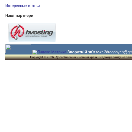
Интересные статьи
Наші партнери
Зворотній зв'язок:
2drogobych@gm
Copyright © 2026. Дрогобиччина - новини краю . Редакція сайту не завжд