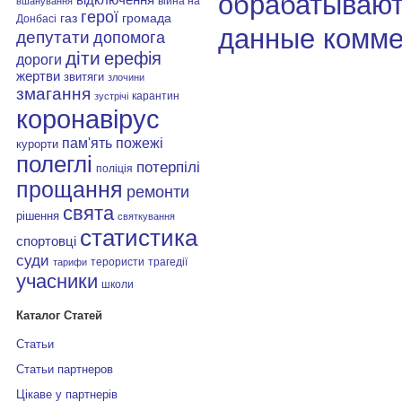
обрабатывают
війна на
вшанування
герої
газ
громада
Донбасі
данные комме
депутати
допомога
діти
ерефія
дороги
жертви
звитяги
злочини
змагання
карантин
зустрічі
коронавірус
пам'ять
пожежі
курорти
полеглі
потерпілі
поліція
прощання
ремонти
свята
рішення
святкування
статистика
спортовці
суди
терористи
трагедії
тарифи
учасники
школи
Каталог Статей
Статьи
Статьи партнеров
Цікаве у партнерів