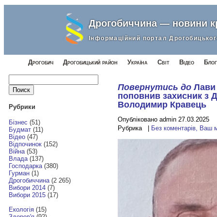
Дрогобиччина — новини 
Інформаційний портал Дрогобицьког
Дрогобич
Дрогобицький район
Україна
Світ
Відео
Блог
Найти:
Повернутись до
Лави
поповнив захисник з 
Володимир Кравець
Рубрики
Опубліковано admin 27.03.2025
Бізнес
(51)
Рубрика |
Без коментарів, Ваш 
Будмат
(11)
Відео
(47)
Відпочинок
(152)
Війна
(53)
Влада
(137)
Господарка
(380)
Гурман
(1)
Дрогобиччина
(2 265)
Вибори 2014
(7)
Вибори 2015
(17)
Екологія
(15)
Здоров'я
(92)