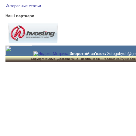
Интересные статьи
Наші партнери
Зворотній зв'язок:
2drogobych@gm
Copyright © 2026. Дрогобиччина - новини краю . Редакція сайту не завжд