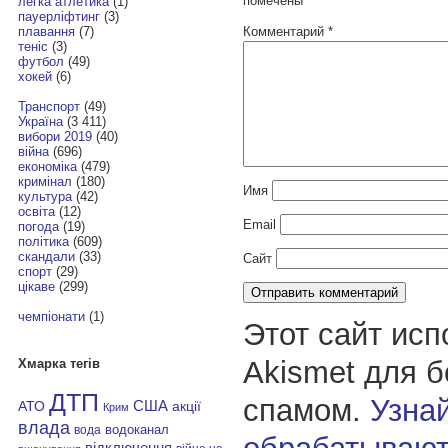
помечены
*
легка атлетика
(1)
пауерліфтинг
(3)
Комментарий
*
плавання
(7)
теніс
(3)
футбол
(49)
хокей
(6)
Транспорт
(49)
Україна
(3 411)
вибори 2019
(40)
війна
(696)
економіка
(479)
кримінал
(180)
Имя
культура
(42)
освіта
(12)
Email
погода
(19)
політика
(609)
скандали
(33)
Сайт
спорт
(29)
цікаве
(299)
чемпіонати
(1)
Этот сайт исп
Akismet для 
Хмарка тегів
ДТП
спамом.
Узнай
АТО
США
акції
Крим
влада
водоканал
вода
відключення