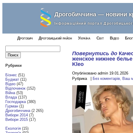
Дрогобиччина — новини 
Інформаційний портал Дрогобицьког
Дрогобич
Дрогобицький район
Україна
Світ
Відео
Блог
Найти:
Повернутись до
Каче
женское нижнее белье
Kleo
Рубрики
Опубліковано admin 19.01.2026
Бізнес
(51)
Рубрика |
Без коментарів, Ваш 
Будмат
(11)
Відео
(47)
Відпочинок
(152)
Війна
(53)
Влада
(137)
Господарка
(380)
Гурман
(1)
Дрогобиччина
(2 265)
Вибори 2014
(7)
Вибори 2015
(17)
Екологія
(15)
Здоров'я
(92)