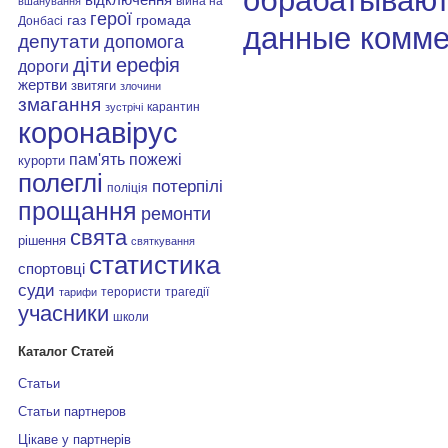
обрабатывают
війна на
вшанування
герої
газ
громада
Донбасі
данные комме
депутати
допомога
діти
ерефія
дороги
жертви
звитяги
злочини
змагання
карантин
зустрічі
коронавірус
пам'ять
пожежі
курорти
полеглі
потерпілі
поліція
прощання
ремонти
свята
рішення
святкування
статистика
спортовці
суди
терористи
трагедії
тарифи
учасники
школи
Каталог Статей
Статьи
Статьи партнеров
Цікаве у партнерів