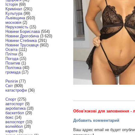
Історія
(69)
Кримінал
(291)
Культура
(99)
Львівщина
(910)
московія
(2)
Нерухомість
(15)
Новини Борислава
(554)
Новини Дрогобича
(3 620)
Новини Стебника
(291)
Новини Трускавця
(902)
Освіта
(111)
Плітки
(5)
Погода
(15)
Позитив
(1)
Політика
(40)
громада
(17)
Релігія
(77)
Світ
(809)
катастрофи
(36)
Спорт
(275)
автоспорт
(9)
акробатика
(18)
Обов'язкові для заповнення - л
баскетбол
(29)
бокс
(14)
Добавить комментарий
велоспорт
(10)
волейбол
(28)
Ваш адрес email не будет опубли
карате
(6)