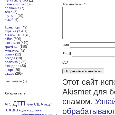
легка атлетика
(1)
Комментарий
*
пауерліфтинг
(3)
плавання
(7)
теніс
(3)
футбол
(49)
хокей
(6)
Транспорт
(49)
Україна
(3 411)
вибори 2019
(40)
війна
(696)
економіка
(479)
Имя
кримінал
(180)
культура
(42)
Email
освіта
(12)
погода
(19)
політика
(609)
Сайт
скандали
(33)
спорт
(29)
цікаве
(299)
Этот сайт исп
чемпіонати
(1)
Akismet для 
Хмарка тегів
спамом.
Узнай
ДТП
АТО
США
акції
Крим
обрабатывают
влада
водоканал
вода
відключення