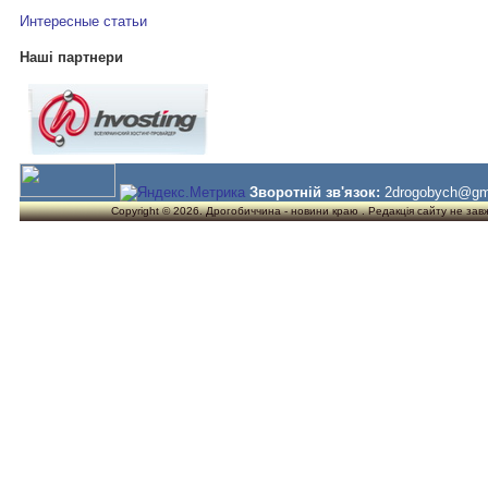
Интересные статьи
Наші партнери
Зворотній зв'язок:
2drogobych@gm
Copyright © 2026. Дрогобиччина - новини краю . Редакція сайту не завжд