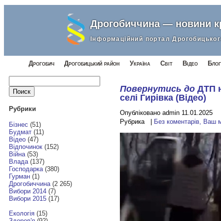
Дрогобиччина — новини 
Інформаційний портал Дрогобицьког
Дрогобич
Дрогобицький район
Україна
Світ
Відео
Блог
Найти:
Повернутись до
ДТП 
селі Гирівка (Відео)
Рубрики
Опубліковано admin 11.01.2025
Рубрика |
Без коментарів, Ваш 
Бізнес
(51)
Будмат
(11)
Відео
(47)
Відпочинок
(152)
Війна
(53)
Влада
(137)
Господарка
(380)
Гурман
(1)
Дрогобиччина
(2 265)
Вибори 2014
(7)
Вибори 2015
(17)
Екологія
(15)
Здоров'я
(92)