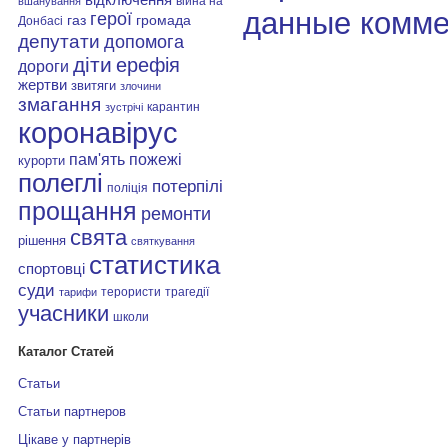
війна на
вшанування
данные комме
герої
газ
громада
Донбасі
депутати
допомога
діти
ерефія
дороги
жертви
звитяги
злочини
змагання
карантин
зустрічі
коронавірус
пам'ять
пожежі
курорти
полеглі
потерпілі
поліція
прощання
ремонти
свята
рішення
святкування
статистика
спортовці
суди
терористи
трагедії
тарифи
учасники
школи
Каталог Статей
Статьи
Статьи партнеров
Цікаве у партнерів