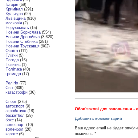
Історія
(69)
Кримінал
(291)
Культура
(99)
Львівщина
(910)
московія
(2)
Нерухомість
(15)
Новини Борислава
(554)
Новини Дрогобича
(3 620)
Новини Стебника
(291)
Новини Трускавця
(902)
Освіта
(111)
Плітки
(5)
Погода
(15)
Позитив
(1)
Політика
(40)
громада
(17)
Релігія
(77)
Світ
(809)
катастрофи
(36)
Спорт
(275)
автоспорт
(9)
Обов'язкові для заповнення - л
акробатика
(18)
баскетбол
(29)
Добавить комментарий
бокс
(14)
велоспорт
(10)
Ваш адрес email не будет опубли
волейбол
(28)
помечены
*
карате
(6)