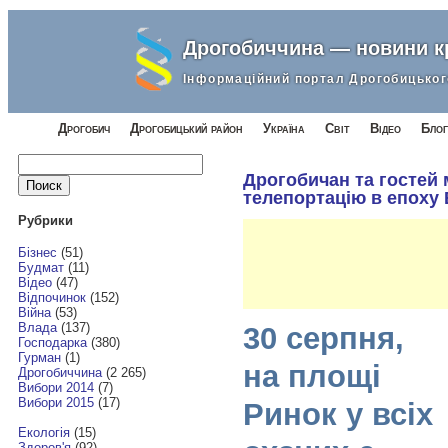
Дрогобиччина — новини 
Інформаційний портал Дрогобицьког
Дрогобич
Дрогобицький район
Україна
Світ
Відео
Блог
Найти:
Дрогобичан та гостей 
телепортацію в епоху
Рубрики
Бізнес
(51)
Будмат
(11)
Відео
(47)
Відпочинок
(152)
Війна
(53)
Влада
(137)
30 серпня,
Господарка
(380)
Гурман
(1)
на площі
Дрогобиччина
(2 265)
Вибори 2014
(7)
Вибори 2015
(17)
Ринок у всіх
Екологія
(15)
Здоров'я
(92)