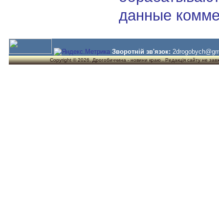
данные комме
Зворотній зв'язок:
2drogobych@gm
Copyright © 2026. Дрогобиччина - новини краю . Редакція сайту не завжд