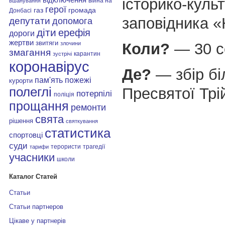
історико-куль
війна на
вшанування
герої
газ
громада
Донбасі
заповідника «
депутати
допомога
діти
ерефія
дороги
жертви
звитяги
Коли?
— 30 с
злочини
змагання
карантин
зустрічі
коронавірус
Де?
— збір бі
пам'ять
пожежі
курорти
Пресвятої Трі
полеглі
потерпілі
поліція
прощання
ремонти
свята
рішення
святкування
статистика
спортовці
суди
терористи
трагедії
тарифи
учасники
школи
Каталог Статей
Статьи
Статьи партнеров
Цікаве у партнерів