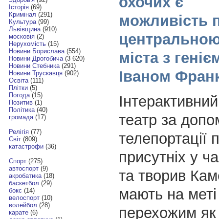
охочих є
Історія
(69)
Кримінал
(291)
можливість 
Культура
(99)
Львівщина
(910)
центрально
московія
(2)
Нерухомість
(15)
Новини Борислава
(554)
міста з гені
Новини Дрогобича
(3 620)
Новини Стебника
(291)
Іваном Фран
Новини Трускавця
(902)
Освіта
(111)
Плітки
(5)
Погода
(15)
Інтерактивний
Позитив
(1)
Політика
(40)
театр за допо
громада
(17)
Релігія
(77)
телепортації 
Світ
(809)
катастрофи
(36)
присутніх у ч
Спорт
(275)
автоспорт
(9)
та творив Кам
акробатика
(18)
баскетбол
(29)
мають на меті
бокс
(14)
велоспорт
(10)
волейбол
(28)
перехожим як 
карате
(6)