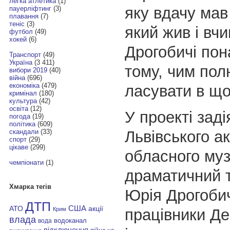
легка атлетика
(1)
яку вдачу мав
пауерліфтинг
(3)
плавання
(7)
теніс
(3)
який жив і вчи
футбол
(49)
хокей
(6)
Дрогобичі пон
Транспорт
(49)
Україна
(3 411)
тому, чим по
вибори 2019
(40)
війна
(696)
економіка
(479)
ласувати в що
кримінал
(180)
культура
(42)
освіта
(12)
У проекті заді
погода
(19)
політика
(609)
Львівського а
скандали
(33)
спорт
(29)
цікаве
(299)
обласного муз
чемпіонати
(1)
драматичний т
Хмарка тегів
Юрія Дрогоби
ДТП
АТО
США
акції
працівники Д
Крим
влада
водоканал
вода
відключення