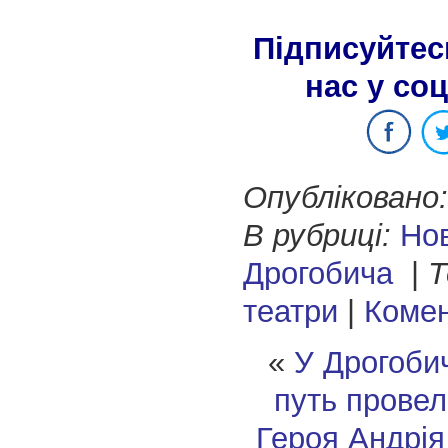
Підписуйтес
нас у со
Опубліковано:
В рубриці:
Но
Дрогобича
|
Т
театри
|
Комен
«
У Дрогобич
путь провел
Героя Андрі