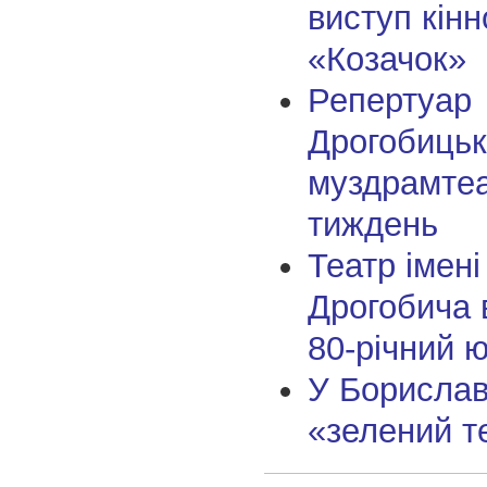
виступ кінн
«Козачок»
Репертуар
Дрогобицьк
муздрамтеа
тиждень
Театр імені
Дрогобича 
80-річний 
У Борислав
«зелений т