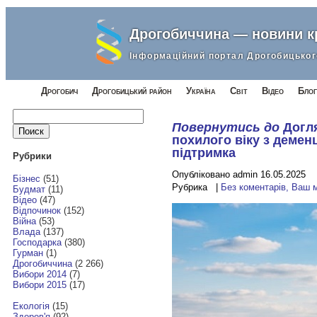
Дрогобиччина — новини 
Інформаційний портал Дрогобицьког
Дрогобич
Дрогобицький район
Україна
Світ
Відео
Блог
Найти:
Повернутись до
Догл
похилого віку з демен
підтримка
Рубрики
Опубліковано admin 16.05.2025
Бізнес
(51)
Рубрика |
Без коментарів, Ваш 
Будмат
(11)
Відео
(47)
Відпочинок
(152)
Війна
(53)
Влада
(137)
Господарка
(380)
Гурман
(1)
Дрогобиччина
(2 266)
Вибори 2014
(7)
Вибори 2015
(17)
Екологія
(15)
Здоров'я
(92)