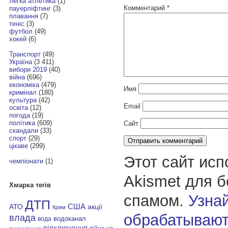
легка атлетика
(1)
Комментарий
*
пауерліфтинг
(3)
плавання
(7)
теніс
(3)
футбол
(49)
хокей
(6)
Транспорт
(49)
Україна
(3 411)
вибори 2019
(40)
війна
(696)
економіка
(479)
Имя
кримінал
(180)
культура
(42)
Email
освіта
(12)
погода
(19)
політика
(609)
Сайт
скандали
(33)
спорт
(29)
цікаве
(299)
Этот сайт исп
чемпіонати
(1)
Akismet для 
Хмарка тегів
спамом.
Узнай
ДТП
АТО
США
акції
Крим
обрабатывают
влада
водоканал
вода
відключення