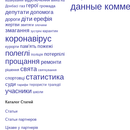
війна на
вшанування
данные комме
герої
газ
громада
Донбасі
депутати
допомога
діти
ерефія
дороги
жертви
звитяги
злочини
змагання
карантин
зустрічі
коронавірус
пам'ять
пожежі
курорти
полеглі
потерпілі
поліція
прощання
ремонти
свята
рішення
святкування
статистика
спортовці
суди
терористи
трагедії
тарифи
учасники
школи
Каталог Статей
Статьи
Статьи партнеров
Цікаве у партнерів