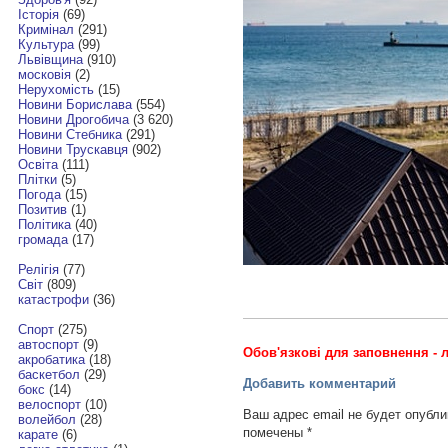
Історія
(69)
Кримінал
(291)
Культура
(99)
Львівщина
(910)
московія
(2)
Нерухомість
(15)
Новини Борислава
(554)
Новини Дрогобича
(3 620)
Новини Стебника
(291)
Новини Трускавця
(902)
Освіта
(111)
Плітки
(5)
Погода
(15)
Позитив
(1)
Політика
(40)
громада
(17)
Релігія
(77)
Світ
(809)
катастрофи
(36)
Спорт
(275)
автоспорт
(9)
Обов'язкові для заповнення - л
акробатика
(18)
баскетбол
(29)
Добавить комментарий
бокс
(14)
велоспорт
(10)
Ваш адрес email не будет опубли
волейбол
(28)
помечены
*
карате
(6)