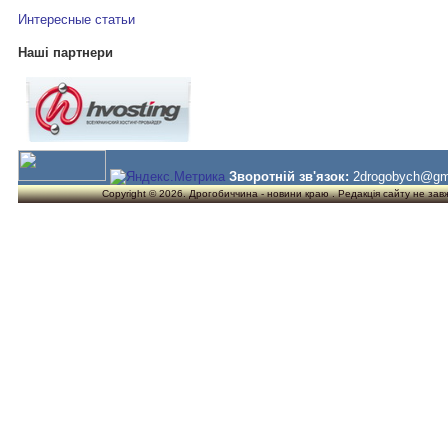
Интересные статьи
Наші партнери
Зворотній зв'язок:
2drogobych@gm
Copyright © 2026. Дрогобиччина - новини краю . Редакція сайту не завжд