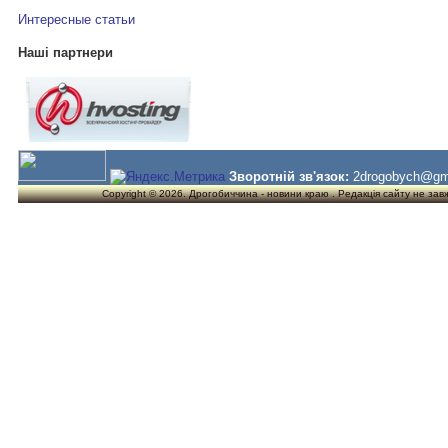
Интересные статьи
Наші партнери
Зворотній зв'язок:
2drogobych@gm
Copyright © 2026. Дрогобиччина - новини краю . Редакція сайту не завжд