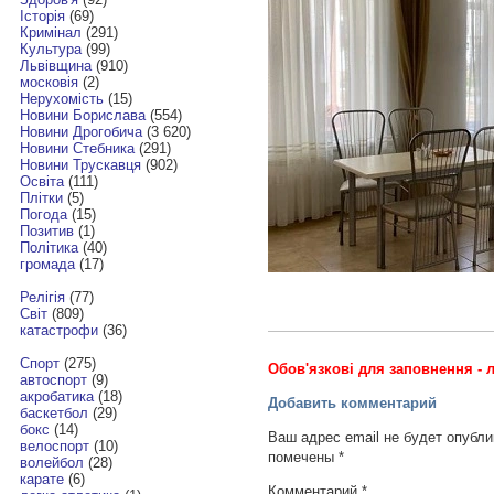
Історія
(69)
Кримінал
(291)
Культура
(99)
Львівщина
(910)
московія
(2)
Нерухомість
(15)
Новини Борислава
(554)
Новини Дрогобича
(3 620)
Новини Стебника
(291)
Новини Трускавця
(902)
Освіта
(111)
Плітки
(5)
Погода
(15)
Позитив
(1)
Політика
(40)
громада
(17)
Релігія
(77)
Світ
(809)
катастрофи
(36)
Спорт
(275)
Обов'язкові для заповнення - л
автоспорт
(9)
акробатика
(18)
Добавить комментарий
баскетбол
(29)
бокс
(14)
Ваш адрес email не будет опубли
велоспорт
(10)
помечены
*
волейбол
(28)
карате
(6)
Комментарий
*