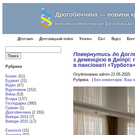
Дрогобиччина — новини 
Інформаційний портал Дрогобицьког
Дрогобич
Дрогобицький район
Україна
Світ
Відео
Блог
Найти:
Повернутись до
Догл
з деменцією в Дніпрі:
в пансіонаті «Турбота
Рубрики
Опубліковано admin 22.05.2025
Бізнес
(51)
Рубрика |
Без коментарів, Ваш 
Будмат
(11)
Відео
(47)
Відпочинок
(152)
Війна
(53)
Влада
(137)
Господарка
(380)
Гурман
(1)
Дрогобиччина
(2 265)
Вибори 2014
(7)
Вибори 2015
(17)
Екологія
(15)
Здоров'я
(92)