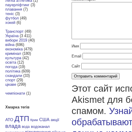
легка атлетика
(1)
пауерліфтинг
(3)
плавання
(7)
теніс
(3)
футбол
(49)
хокей
(6)
Транспорт
(49)
Україна
(3 411)
вибори 2019
(40)
війна
(696)
Имя
економіка
(479)
кримінал
(180)
Email
культура
(42)
освіта
(12)
Сайт
погода
(19)
політика
(609)
скандали
(33)
спорт
(29)
цікаве
(299)
Этот сайт исп
чемпіонати
(1)
Akismet для 
Хмарка тегів
спамом.
Узнай
ДТП
обрабатывают
АТО
США
акції
Крим
влада
водоканал
вода
відключення