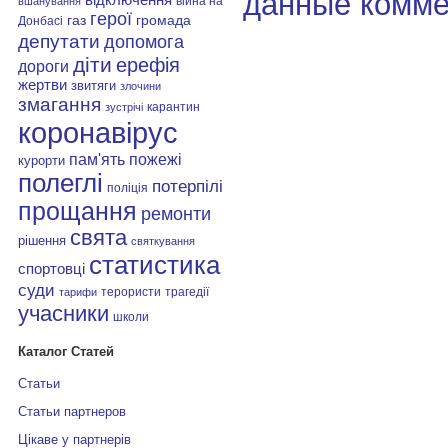
данные комме
війна на
вшанування
герої
газ
громада
Донбасі
депутати
допомога
діти
ерефія
дороги
жертви
звитяги
злочини
змагання
карантин
зустрічі
коронавірус
пам'ять
пожежі
курорти
полеглі
потерпілі
поліція
прощання
ремонти
свята
рішення
святкування
статистика
спортовці
суди
терористи
трагедії
тарифи
учасники
школи
Каталог Статей
Статьи
Статьи партнеров
Цікаве у партнерів