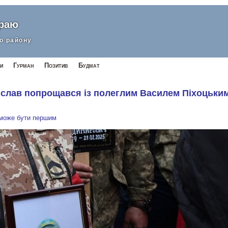
краю
о району
и
Гурман
Позитив
Будмат
слав попрощався із полеглим Василем Піхоцьки
 може бути першим