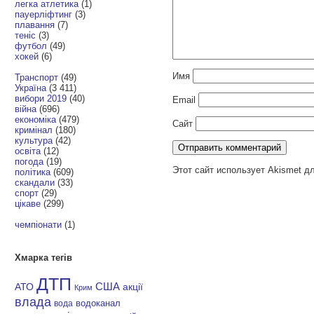
легка атлетика
(1)
пауерліфтинг
(3)
плавання
(7)
теніс
(3)
футбол
(49)
хокей
(6)
Имя
Транспорт
(49)
Україна
(3 411)
вибори 2019
(40)
Email
війна
(696)
економіка
(479)
Сайт
кримінал
(180)
культура
(42)
освіта
(12)
погода
(19)
Этот сайт использует Akismet д
політика
(609)
скандали
(33)
спорт
(29)
цікаве
(299)
чемпіонати
(1)
Хмарка тегів
ДТП
АТО
США
акції
Крим
влада
водоканал
вода