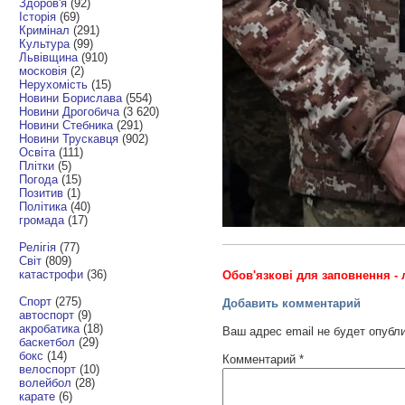
Здоров'я
(92)
Історія
(69)
Кримінал
(291)
Культура
(99)
Львівщина
(910)
московія
(2)
Нерухомість
(15)
Новини Борислава
(554)
Новини Дрогобича
(3 620)
Новини Стебника
(291)
Новини Трускавця
(902)
Освіта
(111)
Плітки
(5)
Погода
(15)
Позитив
(1)
Політика
(40)
громада
(17)
Релігія
(77)
Світ
(809)
катастрофи
(36)
Обов'язкові для заповнення - 
Спорт
(275)
Добавить комментарий
автоспорт
(9)
акробатика
(18)
Ваш адрес email не будет опубл
баскетбол
(29)
бокс
(14)
Комментарий
*
велоспорт
(10)
волейбол
(28)
карате
(6)