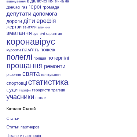
відключення
війна на
вшанування
герої
газ
громада
Донбасі
депутати
допомога
діти
ерефія
дороги
жертви
звитяги
злочини
змагання
карантин
зустрічі
коронавірус
пам'ять
пожежі
курорти
полеглі
потерпілі
поліція
прощання
ремонти
свята
рішення
святкування
статистика
спортовці
суди
терористи
трагедії
тарифи
учасники
школи
Каталог Статей
Статьи
Статьи партнеров
Цікаве у партнерів