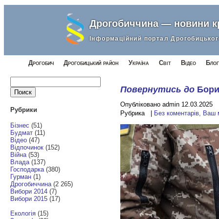
Дрогобиччина — новини 
Інформаційний портал Дрогобицьког
Дрогобич
Дрогобицький район
Україна
Світ
Відео
Блог
Найти:
Повернутись до
Бори
Опубліковано admin 12.03.2025
Рубрики
Рубрика |
Без коментарів, Ваш
Бізнес
(51)
Будмат
(11)
Відео
(47)
Відпочинок
(152)
Війна
(53)
Влада
(137)
Господарка
(380)
Гурман
(1)
Дрогобиччина
(2 265)
Вибори 2014
(7)
Вибори 2015
(17)
Екологія
(15)