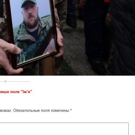
лише поле "Ім'я"
икован.
Обязательные поля помечены
*