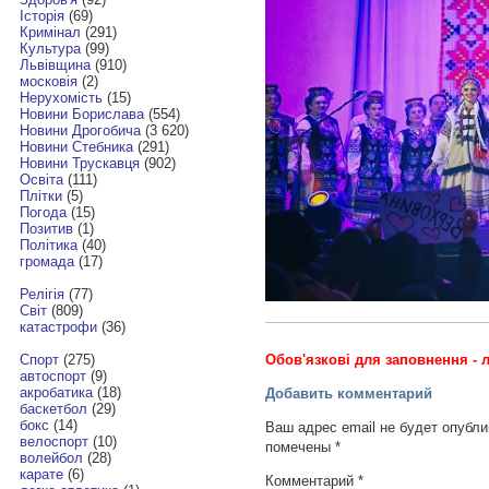
Історія
(69)
Кримінал
(291)
Культура
(99)
Львівщина
(910)
московія
(2)
Нерухомість
(15)
Новини Борислава
(554)
Новини Дрогобича
(3 620)
Новини Стебника
(291)
Новини Трускавця
(902)
Освіта
(111)
Плітки
(5)
Погода
(15)
Позитив
(1)
Політика
(40)
громада
(17)
Релігія
(77)
Світ
(809)
катастрофи
(36)
Обов'язкові для заповнення - л
Спорт
(275)
автоспорт
(9)
акробатика
(18)
Добавить комментарий
баскетбол
(29)
бокс
(14)
Ваш адрес email не будет опубли
велоспорт
(10)
помечены
*
волейбол
(28)
карате
(6)
Комментарий
*