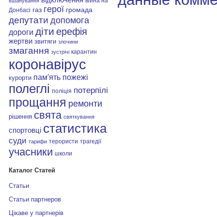
війна на
вшанування
герої
газ
громада
Донбасі
депутати
допомога
діти
ерефія
дороги
жертви
звитяги
злочини
змагання
карантин
зустрічі
коронавірус
пам'ять
пожежі
курорти
полеглі
потерпілі
поліція
прощання
ремонти
свята
рішення
святкування
статистика
спортовці
суди
терористи
трагедії
тарифи
учасники
школи
Каталог Статей
Статьи
Статьи партнеров
Цікаве у партнерів