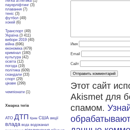
легка атлетика
(1)
пауерліфтинг
(3)
плавання
(7)
теніс
(3)
футбол
(49)
хокей
(6)
Транспорт
(49)
Україна
(3 411)
вибори 2019
(40)
Имя
війна
(696)
економіка
(479)
кримінал
(180)
Email
культура
(42)
освіта
(12)
Сайт
погода
(19)
політика
(609)
скандали
(33)
спорт
(29)
Этот сайт исп
цікаве
(299)
чемпіонати
(1)
Akismet для 
спамом.
Узнай
Хмарка тегів
ДТП
обрабатывают
АТО
США
акції
Крим
влада
водоканал
вода
данные комме
відключення