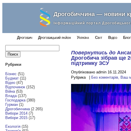
Дрогобиччина — новини 
Інформаційний портал Дрогобицьког
Дрогобич
Дрогобицький район
Україна
Світ
Відео
Блог
Найти:
Повернутись до
Анса
Дрогобича зібрав ще 2
підтримку ЗСУ
Рубрики
Опубліковано admin 16.11.2024
Бізнес
(51)
Рубрика |
Без коментарів, Ваш 
Будмат
(11)
Відео
(47)
Відпочинок
(152)
Війна
(53)
Влада
(137)
Господарка
(380)
Гурман
(1)
Дрогобиччина
(2 265)
Вибори 2014
(7)
Вибори 2015
(17)
Екологія
(15)
Здоров'я
(92)