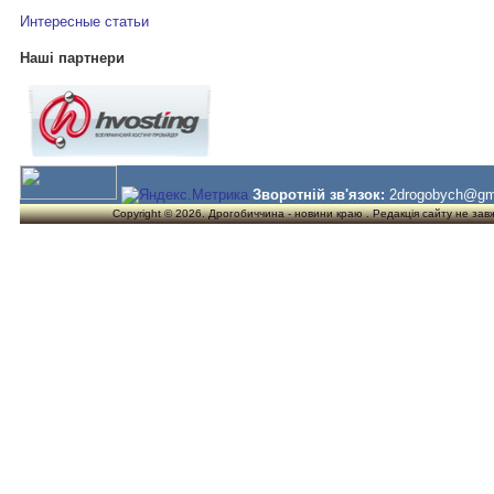
Интересные статьи
Наші партнери
Зворотній зв'язок:
2drogobych@gm
Copyright © 2026. Дрогобиччина - новини краю . Редакція сайту не завжд