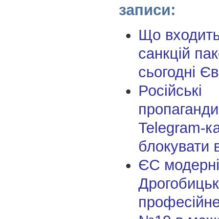
записи:
Що входить
санкцій па
сьогодні Є
Російські
пропаганди
Telegram-к
блокувати 
ЄС модерні
Дрогобиць
професійн