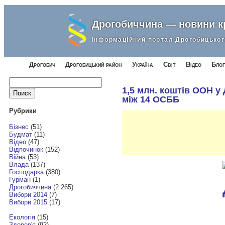
Дрогобиччина — новини 
Інформаційний портал Дрогобицьког
Дрогобич
Дрогобицький район
Україна
Світ
Відео
Блог
Найти:
1,5 млн. коштів ООН у
між 14 ОСББ
Рубрики
Бізнес
(51)
Будмат
(11)
Відео
(47)
Відпочинок
(152)
Війна
(53)
Влада
(137)
Господарка
(380)
Гурман
(1)
Дрогобиччина
(2 265)
Вибори 2014
(7)
Вибори 2015
(17)
Екологія
(15)
Здоров'я
(92)