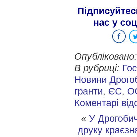
Підписуйтес
нас у со
Опубліковано:
В рубриці:
Го
Новини Дрого
гранти
,
ЄС
,
О
Коментарі від
«
У Дрогобич
друку краєзн