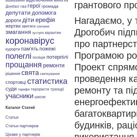
війна на
вшанування
грантового пр
герої
газ
громада
Донбасі
депутати
допомога
Нагадаємо, у 
діти
ерефія
дороги
жертви
звитяги
злочини
Дрогобич підп
змагання
карантин
зустрічі
коронавірус
про партнерст
пам'ять
пожежі
курорти
Програмою ро
полеглі
потерпілі
поліція
прощання
Проект спрям
ремонти
свята
рішення
святкування
проведення ка
статистика
спортовці
ремонту та п
суди
терористи
трагедії
тарифи
учасники
школи
енергоефекти
Каталог Статей
багатокварти
Статьи
будинків, рац
Статьи партнеров
використання 
Цікаве у партнерів