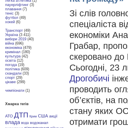
легка атлетика
(1)
пауерліфтинг
(3)
плавання
(7)
Зі слів головн
теніс
(3)
футбол
(49)
спеціаліста ві
хокей
(6)
Транспорт
(49)
економіки Ана
Україна
(3 411)
вибори 2019
(40)
Грабар, пропо
війна
(696)
економіка
(479)
кримінал
(180)
скеровано до 
культура
(42)
освіта
(12)
Сьогодні, 23 л
погода
(19)
політика
(609)
скандали
(33)
Дрогобичі
інже
спорт
(29)
цікаве
(299)
проводить огл
чемпіонати
(1)
об’єктів, на 
Хмарка тегів
стану яких О
ДТП
АТО
США
акції
Крим
отримати грош
влада
водоканал
вода
відключення