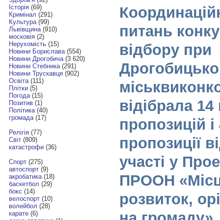
Історія
(69)
Координаційн
Кримінал
(291)
Культура
(99)
питань конк
Львівщина
(910)
московія
(2)
Нерухомість
(15)
відбору при
Новини Борислава
(554)
Новини Дрогобича
(3 620)
Дрогобицьк
Новини Стебника
(291)
Новини Трускавця
(902)
Освіта
(111)
міськвиконк
Плітки
(5)
Погода
(15)
відібрала 14
Позитив
(1)
Політика
(40)
громада
(17)
пропозицій і 
Релігія
(77)
пропозиції в
Світ
(809)
катастрофи
(36)
участі у Прое
Спорт
(275)
автоспорт
(9)
ПРООН «Міс
акробатика
(18)
баскетбол
(29)
бокс
(14)
розвиток, ор
велоспорт
(10)
волейбол
(28)
на громаду»
карате
(6)