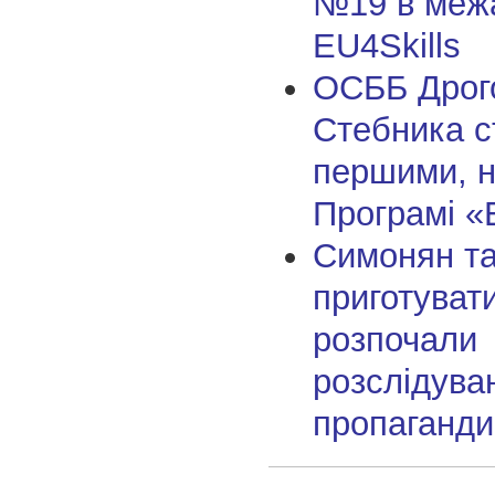
№19 в меж
EU4Skills
ОСББ Дрог
Стебника с
першими, н
Програмі «
Симонян т
приготуват
розпочали
розслідува
пропагандис