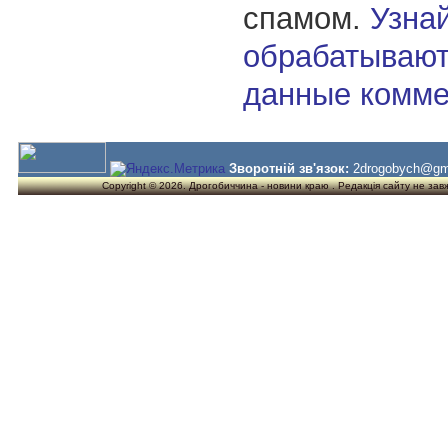
спамом.
Узнай
обрабатывают
данные комме
Зворотній зв'язок:
2drogobych@gm
Copyright © 2026. Дрогобиччина - новини краю . Редакція сайту не завжд