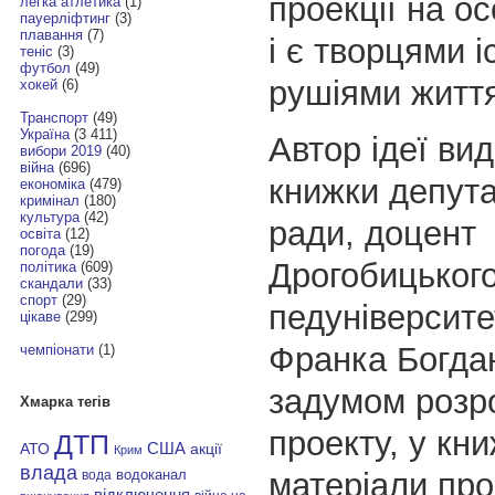
проекції на ос
легка атлетика
(1)
пауерліфтинг
(3)
плавання
(7)
і є творцями іс
теніс
(3)
футбол
(49)
рушіями життя
хокей
(6)
Транспорт
(49)
Україна
(3 411)
Автор ідеї вид
вибори 2019
(40)
війна
(696)
книжки депута
економіка
(479)
кримінал
(180)
культура
(42)
ради, доцент
освіта
(12)
погода
(19)
Дрогобицьког
політика
(609)
скандали
(33)
спорт
(29)
педуніверситет
цікаве
(299)
Франка Богда
чемпіонати
(1)
задумом розр
Хмарка тегів
проекту, у кни
ДТП
АТО
США
акції
Крим
влада
матеріали про
водоканал
вода
відключення