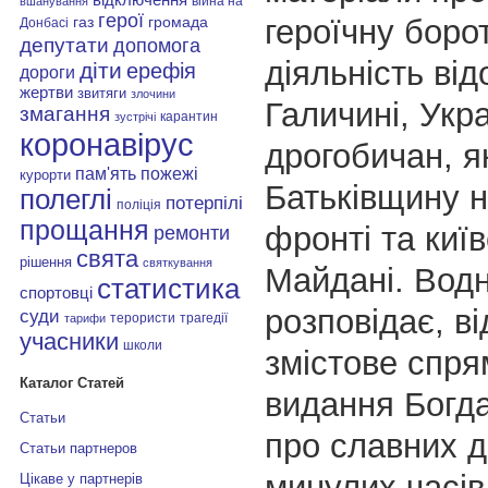
війна на
вшанування
герої
героїчну боро
газ
громада
Донбасі
депутати
допомога
діяльність ві
діти
ерефія
дороги
жертви
звитяги
злочини
Галичині, Украї
змагання
карантин
зустрічі
коронавірус
дрогобичан, я
пам'ять
пожежі
курорти
Батьківщину н
полеглі
потерпілі
поліція
прощання
фронті та киї
ремонти
свята
рішення
святкування
Майдані. Вод
статистика
спортовці
розповідає,
ві
суди
терористи
трагедії
тарифи
учасники
школи
змістове спр
Каталог Статей
видання Богд
Статьи
про славних 
Статьи партнеров
минулих часів
Цікаве у партнерів