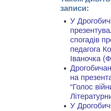
записи:
У Дрогобич
презентува
спогадів пр
педагога К
Іваночка (Ф
Дрогобича
на презент
“Голос війн
Літературн
У Дрогобичі