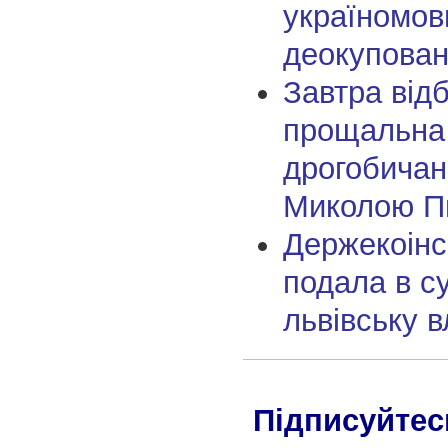
україномов
деокупован
Завтра від
прощальна 
дрогобича
Миколою П
Держекоінс
подала в с
львівську 
Підписуйтес