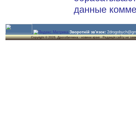
данные комме
Зворотній зв'язок:
2drogobych@gm
Copyright © 2026. Дрогобиччина - новини краю . Редакція сайту не завжд