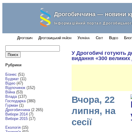
Дрогобиччина — новини 
Інформаційний портал Дрогобицьког
Дрогобич
Дрогобицький район
Україна
Світ
Відео
Блог
Найти:
У Дрогобичі готують д
видання «300 великих
Рубрики
Бізнес
(51)
Будмат
(11)
Відео
(47)
Відпочинок
(152)
Війна
(53)
Влада
(137)
Вчора, 22
Господарка
(380)
Гурман
(1)
липня, на
Дрогобиччина
(2 265)
Вибори 2014
(7)
Вибори 2015
(17)
сесії
Екологія
(15)
Здоров'я
(92)