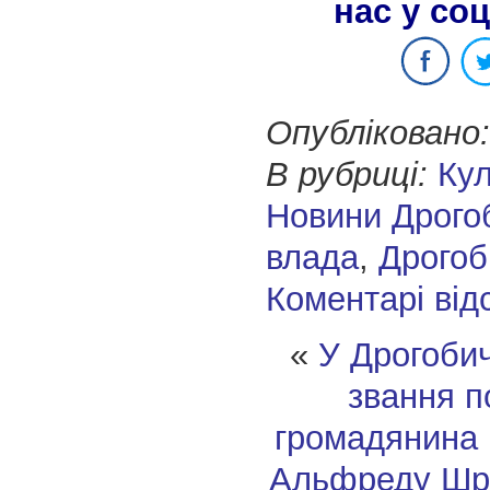
нас у со
Опубліковано:
В рубриці:
Кул
Новини Дрого
влада
,
Дрогоб
Коментарі від
«
У Дрогобич
звання п
громадянина 
Альфреду Шр