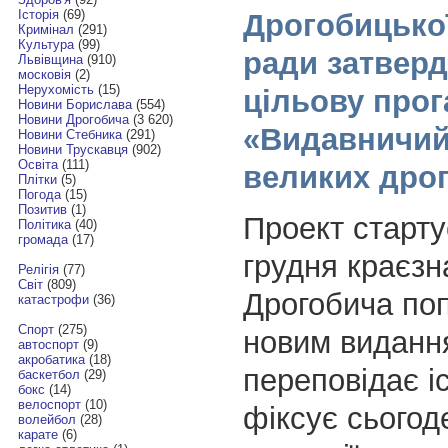
Історія
(69)
Дрогобицької
Кримінал
(291)
Культура
(99)
ради затвер
Львівщина
(910)
московія
(2)
Нерухомість
(15)
цільову про
Новини Борислава
(554)
Новини Дрогобича
(3 620)
«Видавничий
Новини Стебника
(291)
Новини Трускавця
(902)
Освіта
(111)
великих дро
Плітки
(5)
Погода
(15)
Позитив
(1)
Проект стартує
Політика
(40)
громада
(17)
грудня краєзн
Релігія
(77)
Світ
(809)
Дрогобича по
катастрофи
(36)
Спорт
(275)
новим виданн
автоспорт
(9)
акробатика
(18)
переповідає іс
баскетбол
(29)
бокс
(14)
велоспорт
(10)
фіксує сьогод
волейбол
(28)
карате
(6)