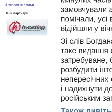
Интересные статьи
замовчували 
Наші партнери
помічали, усі
відійшли у віч
Зі слів Богда
таке видання 
затребуване, 
розбудити інт
непересічних
і надихнути д
російським за
Також дивіть