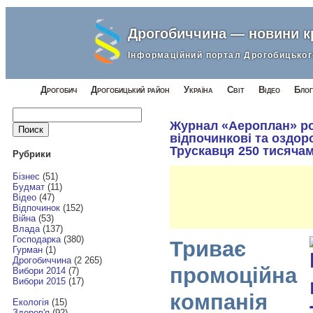
Дрогобиччина — новини 
Інформаційний портал Дрогобицьког
Дрогобич
Дрогобицький район
Україна
Світ
Відео
Блог
Найти:
Журнал «Аероплан» ро
відпочинкові та оздор
Трускавця 250 тисячам
Рубрики
Бізнес
(51)
Будмат
(11)
Відео
(47)
Відпочинок
(152)
Війна
(53)
Влада
(137)
Господарка
(380)
Триває
Гурман
(1)
Дрогобиччина
(2 265)
промоційна
Вибори 2014
(7)
Вибори 2015
(17)
компанія
Екологія
(15)
Здоров'я
(92)