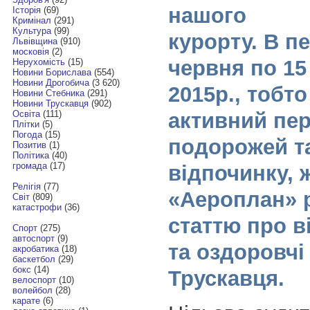
нашого
Історія
(69)
Кримінал
(291)
Культура
(99)
курорту. В пе
Львівщина
(910)
московія
(2)
червня по 15
Нерухомість
(15)
Новини Борислава
(554)
Новини Дрогобича
(3 620)
2015р., тобто
Новини Стебника
(291)
Новини Трускавця
(902)
активний пе
Освіта
(111)
Плітки
(5)
Погода
(15)
подорожей т
Позитив
(1)
Політика
(40)
громада
(17)
відпочинку, 
Релігія
(77)
«Аероплан» 
Світ
(809)
катастрофи
(36)
статтю про в
Спорт
(275)
автоспорт
(9)
та оздоровчі
акробатика
(18)
баскетбол
(29)
бокс
(14)
Трускавця.
велоспорт
(10)
волейбол
(28)
карате
(6)