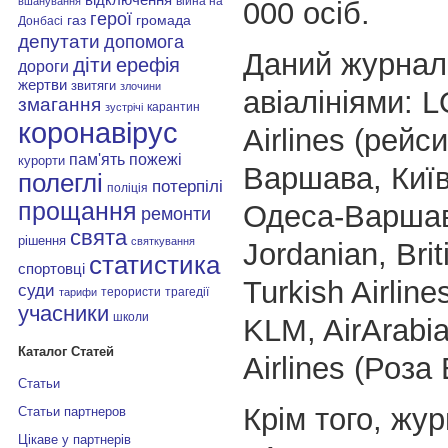
війна на
вшанування
000 осіб.
герої
газ
громада
Донбасі
депутати
допомога
Даний журнал
діти
ерефія
дороги
жертви
звитяги
злочини
авіалініями: L
змагання
карантин
зустрічі
коронавірус
Airlines (рейси
пам'ять
пожежі
курорти
Варшава, Киї
полеглі
потерпілі
поліція
прощання
Одеса-Варшав
ремонти
свята
рішення
святкування
Jordanian, Brit
статистика
спортовці
Turkish Airlines
суди
терористи
трагедії
тарифи
учасники
школи
KLM, AirArabi
Каталог Статей
Airlines (Роза 
Статьи
Крім того, жу
Статьи партнеров
Цікаве у партнерів