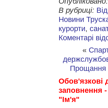
Опубліковано:
В рубриці:
Від
Новини Труск
курорти
,
санат
Коментарі від
«
Спарт
держслужбов
Прощання 
Обов'язкові 
заповнення -
"Ім'я"