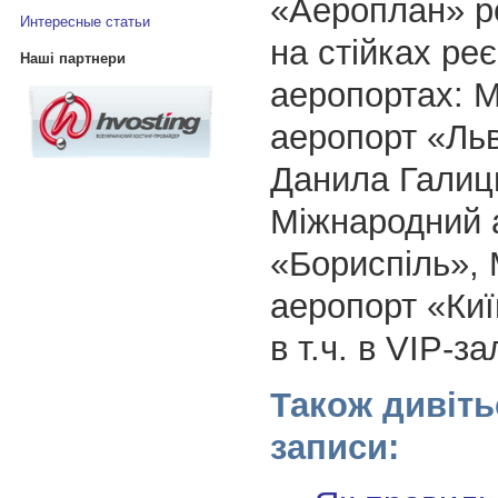
«Аероплан» р
Интересные статьи
на стійках реє
Наші партнери
аеропортах: 
аеропорт «Льв
Данила Галиць
Міжнародний 
«Бориспіль»,
аеропорт «Киї
в т.ч. в VIP-за
Також дивіть
записи: