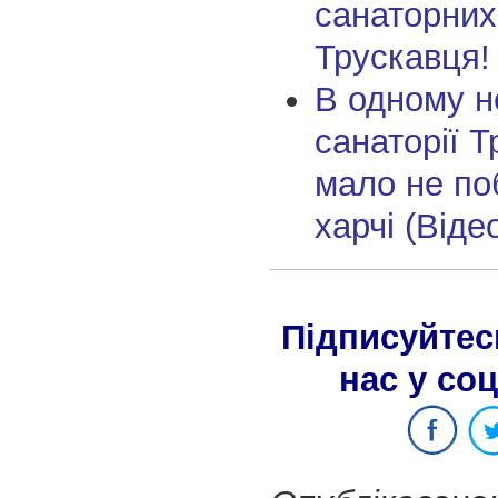
санаторних
Трускавця!
В одному 
санаторії 
мало не по
харчі (Віде
Підписуйтес
нас у со