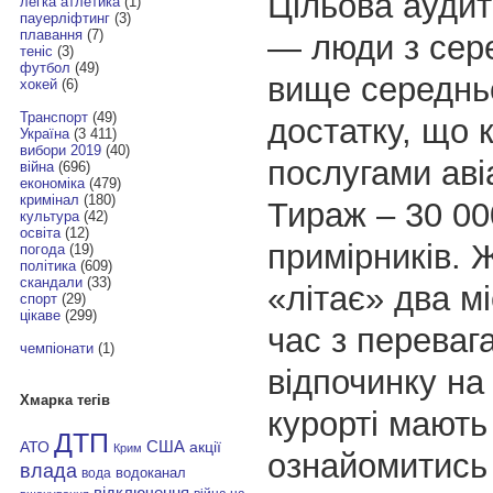
Цільова аудит
легка атлетика
(1)
пауерліфтинг
(3)
плавання
(7)
— люди з сер
теніс
(3)
футбол
(49)
вище середнь
хокей
(6)
Транспорт
(49)
достатку, що 
Україна
(3 411)
вибори 2019
(40)
послугами аві
війна
(696)
економіка
(479)
кримінал
(180)
Тираж – 30 00
культура
(42)
освіта
(12)
примірників. 
погода
(19)
політика
(609)
скандали
(33)
«літає» два мі
спорт
(29)
цікаве
(299)
час з переваг
чемпіонати
(1)
відпочинку н
Хмарка тегів
курорті мають
ДТП
АТО
США
акції
Крим
ознайомитись
влада
водоканал
вода
відключення