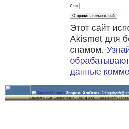
Сайт
Этот сайт исп
Akismet для 
спамом.
Узнай
обрабатывают
данные комме
Зворотній зв'язок:
2drogobych@gm
Copyright © 2026. Дрогобиччина - новини краю . Редакція сайту не завжд