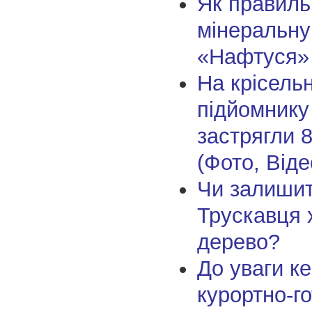
Як правиль
мінеральну
«Нафтуся»
На крісель
підйомнику
застрягли 
(Фото, Віде
Чи залишит
Трускавця 
дерево?
До уваги ке
курортно-г