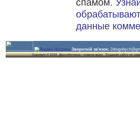
спамом.
Узнай
обрабатывают
данные комме
Зворотній зв'язок:
2drogobych@gm
Copyright © 2026. Дрогобиччина - новини краю . Редакція сайту не завжд