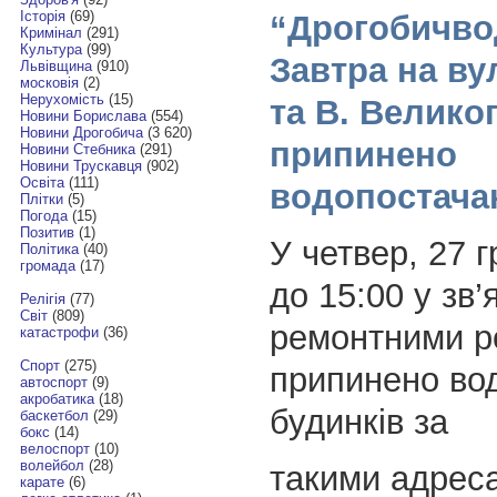
Історія
(69)
“Дрогобичво
Кримінал
(291)
Культура
(99)
Завтра на ву
Львівщина
(910)
московія
(2)
Нерухомість
(15)
та В. Велико
Новини Борислава
(554)
Новини Дрогобича
(3 620)
припинено
Новини Стебника
(291)
Новини Трускавця
(902)
Освіта
(111)
водопостача
Плітки
(5)
Погода
(15)
Позитив
(1)
У четвер, 27 г
Політика
(40)
громада
(17)
до 15:00 у зв’
Релігія
(77)
Світ
(809)
ремонтними р
катастрофи
(36)
Спорт
(275)
припинено во
автоспорт
(9)
акробатика
(18)
будинків за
баскетбол
(29)
бокс
(14)
велоспорт
(10)
волейбол
(28)
такими адреса
карате
(6)