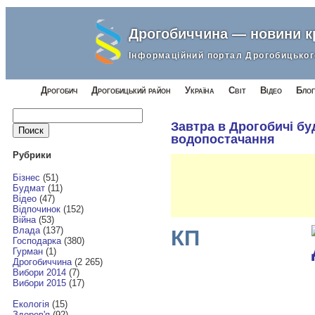
Дрогобиччина — новини 
Інформаційний портал Дрогобицьког
Дрогобич
Дрогобицький район
Україна
Світ
Відео
Блог
Найти:
Завтра в Дрогобичі б
водопостачання
Рубрики
Бізнес
(51)
Будмат
(11)
Відео
(47)
Відпочинок
(152)
Війна
(53)
Влада
(137)
КП
Господарка
(380)
Гурман
(1)
Дрогобиччина
(2 265)
Вибори 2014
(7)
Вибори 2015
(17)
Екологія
(15)
Здоров'я
(92)