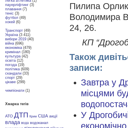
легка атлетика
(1)
Пилипа Орлика
пауерліфтинг
(3)
плавання
(7)
теніс
(3)
Володимира Ве
футбол
(49)
хокей
(6)
24, 26.
Транспорт
(49)
Україна
(3 411)
вибори 2019
(40)
КП “Дрого
війна
(696)
економіка
(479)
кримінал
(180)
Також дивіть
культура
(42)
освіта
(12)
погода
(19)
записи:
політика
(609)
скандали
(33)
спорт
(29)
Завтра у Д
цікаве
(299)
місцями бу
чемпіонати
(1)
водопостач
Хмарка тегів
У Дрогобич
ДТП
АТО
США
акції
Крим
влада
економічно
водоканал
вода
відключення