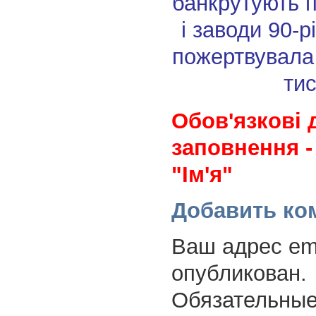
банкрутують 
і заводи
90-р
пожертвувала
тис
Обов'язкові 
заповнення -
"Ім'я"
Добавить ко
Ваш адрес ema
опубликован.
Обязательные