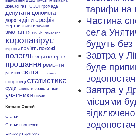
війна на
вшанування
герої
газ
громада
тарифи на 
Донбасі
депутати
допомога
Частина сп
діти
ерефія
дороги
жертви
звитяги
злочини
села Унятич
змагання
карантин
зустрічі
коронавірус
будуть без
пам'ять
пожежі
курорти
Завтра у Лі
полеглі
потерпілі
поліція
прощання
буде припи
ремонти
свята
рішення
святкування
водопостач
статистика
спортовці
Завтра у Д
суди
терористи
трагедії
тарифи
учасники
школи
місцями бу
Каталог Статей
відключено
Статьи
водопостач
Статьи партнеров
Цікаве у партнерів