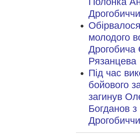
Полонка Ан
Дрогобичч
Обірвалося
молодого в
Дрогобича 
Рязанцева
Під час ви
бойового з
загинув Ол
Богданов з
Дрогобичч