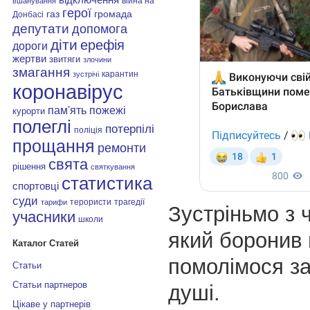
війна на
вшанування
герої
газ
громада
Донбасі
депутати
допомога
діти
ерефія
дороги
жертви
звитяги
злочини
змагання
карантин
зустрічі
коронавірус
пам'ять
пожежі
курорти
полеглі
потерпілі
поліція
прощання
ремонти
свята
рішення
святкування
статистика
спортовці
суди
терористи
трагедії
тарифи
Зустріньмо з 
учасники
школи
який боронив
Каталог Статей
помолімося за
Статьи
Статьи партнеров
душі.
Цікаве у партнерів