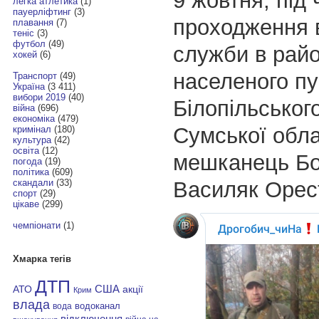
9 жовтня, під 
легка атлетика
(1)
пауерліфтинг
(3)
проходження в
плавання
(7)
теніс
(3)
футбол
(49)
служби в райо
хокей
(6)
населеного пу
Транспорт
(49)
Україна
(3 411)
вибори 2019
(40)
Білопільськог
війна
(696)
економіка
(479)
Сумської обла
кримінал
(180)
культура
(42)
освіта
(12)
мешканець Б
погода
(19)
політика
(609)
Василяк Орес
скандали
(33)
спорт
(29)
цікаве
(299)
чемпіонати
(1)
Хмарка тегів
ДТП
АТО
США
акції
Крим
влада
водоканал
вода
відключення