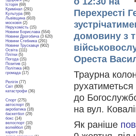
о 12:30 на
Історія
(69)
Кримінал
(291)
Перехресті Г
Культура
(99)
Львівщина
(910)
зустрічатим
московія
(2)
Нерухомість
(15)
Новини Борислава
(554)
домовину з 
Новини Дрогобича
(3 620)
Новини Стебника
(291)
військовосл
Новини Трускавця
(902)
Освіта
(111)
Плітки
(5)
Ореста Васи
Погода
(15)
Позитив
(1)
Політика
(40)
Траурна коло
громада
(17)
Релігія
(77)
рухатиметься
Світ
(809)
катастрофи
(36)
до Богослужбо
Спорт
(275)
автоспорт
(9)
на вул. Ковалі
акробатика
(18)
баскетбол
(29)
бокс
(14)
Як раніше
пов
велоспорт
(10)
волейбол
(28)
карате
(6)