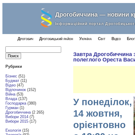
Дрогобиччина — новини 
Інформаційний портал Дрогобицьког
Дрогобич
Дрогобицький район
Україна
Світ
Відео
Блог
Найти:
Завтра Дрогобиччина 
полеглого Ореста Вас
Рубрики
Бізнес
(51)
Будмат
(11)
Відео
(47)
Відпочинок
(152)
Війна
(53)
Влада
(137)
У понеділок,
Господарка
(380)
Гурман
(1)
14 жовтня,
Дрогобиччина
(2 265)
Вибори 2014
(7)
Вибори 2015
(17)
орієнтовно
Екологія
(15)
Здоров'я
(92)