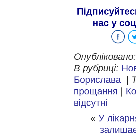
Підписуйтес
нас у со
Опубліковано:
В рубриці:
Но
Борислава
|
Т
прощання
|
Ко
відсутні
«
У лікарн
залишає