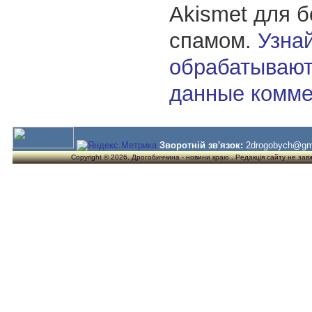
Akismet для 
спамом.
Узнай
обрабатывают
данные комме
Зворотній зв'язок:
2drogobych@gm
Copyright © 2026. Дрогобиччина - новини краю . Редакція сайту не завжд