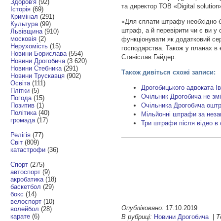
Здоров'я
(92)
та директор ТОВ «Digital solutio
Історія
(69)
Кримінал
(291)
«Для сплати штрафу необхідно б
Культура
(99)
штраф, а й перевірити чи є ви 
Львівщина
(910)
московія
(2)
функціонувати як додатковий сер
Нерухомість
(15)
господарства. Також у планах в є
Новини Борислава
(554)
Станіслав Гайдер.
Новини Дрогобича
(3 620)
Новини Стебника
(291)
Також дивіться схожі записи:
Новини Трускавця
(902)
Освіта
(111)
Дрогобицького адвоката Ів
Плітки
(5)
Очільник Дрогобича не змі
Погода
(15)
Позитив
(1)
Очільника Дрогобича оштр
Політика
(40)
Мільйонні штрафи за незак
громада
(17)
Три штрафи після відео в
Релігія
(77)
Світ
(809)
катастрофи
(36)
Спорт
(275)
автоспорт
(9)
акробатика
(18)
баскетбол
(29)
бокс
(14)
велоспорт
(10)
Опубліковано:
17.10.2019
волейбол
(28)
карате
(6)
В рубриці:
Новини Дрогобича
|
Т