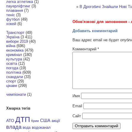
легка атлетика
(1)
пауерліфтинг
(3)
«
В Дрогобичі Знайшли Нові Ті
плавання
(7)
теніс
(3)
футбол
(49)
Обов'язкові для заповнення - 
хокей
(6)
Добавить комментарий
Транспорт
(49)
Україна
(3 411)
Ваш адрес email не будет опубл
вибори 2019
(40)
війна
(696)
Комментарий
*
економіка
(479)
кримінал
(180)
культура
(42)
освіта
(12)
погода
(19)
політика
(609)
скандали
(33)
спорт
(29)
цікаве
(299)
чемпіонати
(1)
Имя
Email
Хмарка тегів
Сайт
ДТП
АТО
США
акції
Крим
влада
водоканал
вода