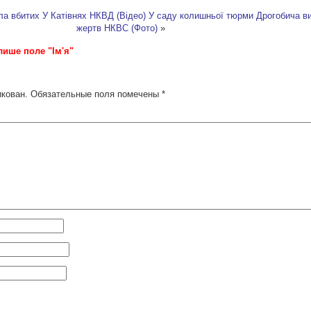
ла вбитих У Катівнях НКВД (Відео)
У саду колишньої тюрми Дрогобича в
жертв НКВС (Фото)
»
лише поле "Ім'я"
икован.
Обязательные поля помечены
*