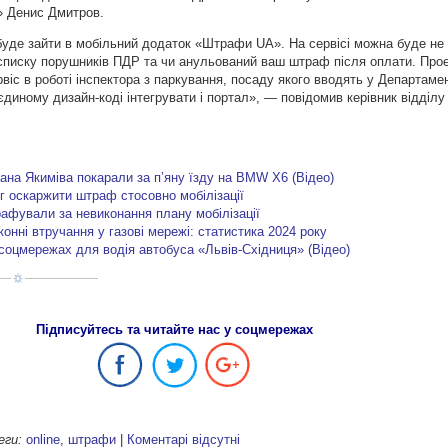
n» Денис Дмитров.
уде зайти в мобільний додаток «Штрафи UA». На сервісі можна буде не
у списку порушників ПДР та чи анульований ваш штраф після оплати. Про
віс в роботі інспектора з паркування, посаду якого вводять у Департамен
диному дизайн-коді інтегрувати і портал», — повідомив керівник відділу 
ана Якиміва покарали за п’яну їзду на BMW X6 (Відео)
г оскаржити штраф стосовно мобілізації
афували за невиконання плану мобілізації
онні втручання у газові мережі: статистика 2024 року
 соцмережах для водія автобуса «Львів-Східниця» (Відео)
Підписуйтесь та читайте нас у соцмережах
еги:
online
,
штрафи
|
Коментарі відсутні