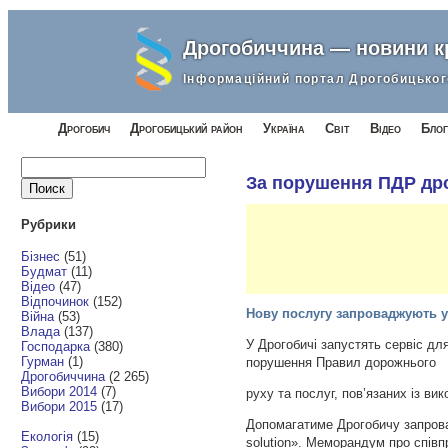
Дрогобиччина — новини 
Інформаційний портал Дрогобицьког
Дрогобич
Дрогобицький район
Україна
Світ
Відео
Блог
Найти:
За порушення ПДР дро
Рубрики
Бізнес
(51)
Будмат
(11)
Відео
(47)
Відпочинок
(152)
Нову послугу запроваджують у 
Війна
(53)
Влада
(137)
У Дрогобичі запустять сервіс дл
Господарка
(380)
Гурман
(1)
порушення Правил дорожнього
Дрогобиччина
(2 265)
Вибори 2014
(7)
руху та послуг, пов’язаних із ви
Вибори 2015
(17)
Допомагатиме Дрогобичу запрова
Екологія
(15)
solution». Меморандум про спів