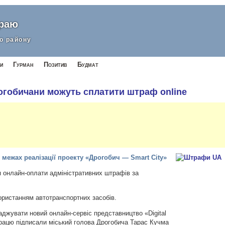
краю
о району
и
Гурман
Позитив
Будмат
гобичани можуть сплатити штраф online
межах реалізації проекту «Дрогобич — Smart City»
я онлайн-оплати адміністративних штрафів за
користанням автотранспортних засобів.
джувати новий онлайн-сервіс представництво «Digital
працю підписали міський голова Дрогобича Тарас Кучма