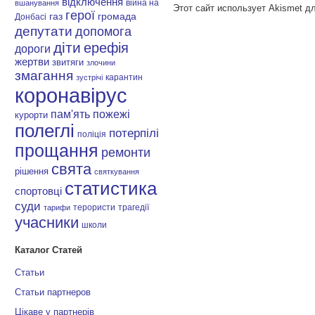
відключення
війна на
вшанування
Этот сайт использует Akismet д
герої
газ
громада
Донбасі
депутати
допомога
діти
ерефія
дороги
жертви
звитяги
злочини
змагання
карантин
зустрічі
коронавірус
пам'ять
пожежі
курорти
полеглі
потерпілі
поліція
прощання
ремонти
свята
рішення
святкування
статистика
спортовці
суди
терористи
трагедії
тарифи
учасники
школи
Каталог Статей
Статьи
Статьи партнеров
Цікаве у партнерів