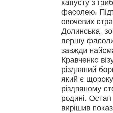
капусту з гри
фасолею. Під
овочевих стр
Долинська, з
першу фасоли
завжди найсм
Кравченко віз
різдвяний бор
який є щороку
різдвяному сто
родині. Остап
вирішив показ