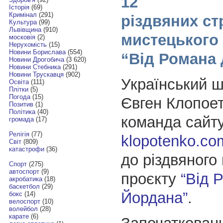
12
Історія
(69)
Кримінал
(291)
різдвяних ст
Культура
(99)
Львівщина
(910)
мистецького
московія
(2)
Нерухомість
(15)
Новини Борислава
(554)
“Від Романа
Новини Дрогобича
(3 620)
Новини Стебника
(291)
Новини Трускавця
(902)
Український 
Освіта
(111)
Плітки
(5)
Погода
(15)
Євген Клопоет
Позитив
(1)
Політика
(40)
команда сайт
громада
(17)
Релігія
(77)
klopotenko.co
Світ
(809)
катастрофи
(36)
до різдвяного
Спорт
(275)
автоспорт
(9)
проєкту
“Від 
акробатика
(18)
баскетбол
(29)
Йордана”
.
бокс
(14)
велоспорт
(10)
волейбол
(28)
карате
(6)