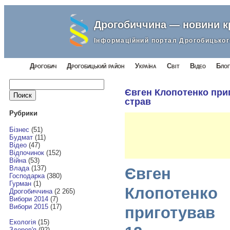
Дрогобиччина — новини 
Інформаційний портал Дрогобицьког
Дрогобич
Дрогобицький район
Україна
Світ
Відео
Блог
Найти:
Євген Клопотенко приг
страв
Рубрики
Бізнес
(51)
Будмат
(11)
Відео
(47)
Відпочинок
(152)
Війна
(53)
Влада
(137)
Євген
Господарка
(380)
Гурман
(1)
Клопотенко
Дрогобиччина
(2 265)
Вибори 2014
(7)
Вибори 2015
(17)
приготував
Екологія
(15)
Здоров'я
(92)