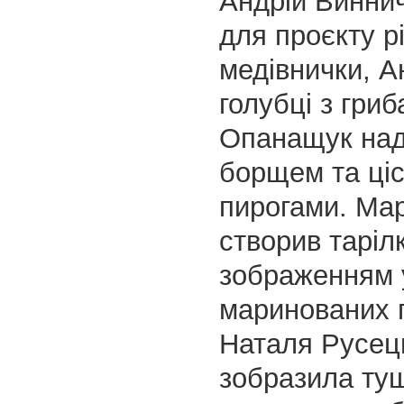
Андрій Винни
для проєкту р
медівнички, 
голубці з гри
Опанащук над
борщем та ці
пирогами. Мар
створив тарілк
зображенням
маринованих г
Наталя Русец
зобразила ту