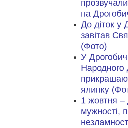
прозвучали
на Дрогоби
До діток у 
завітав Св
(Фото)
У Дрогобичі
Народного
прикрашают
ялинку (Фо
1 жовтня –
мужності, п
незламност