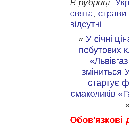
В рубриці:
Укр
свята
,
страви
відсутні
«
У січні ці
побутових к
«Львівгаз
зміниться
У
стартує 
смаколиків «
Обов'язкові 