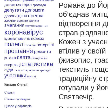
війна на
вшанування
Романа до Йо
герої
газ
громада
Донбасі
депутати
допомога
об’єднав митц
діти
ерефія
дороги
жертви
звитяги
відтворення 
злочини
змагання
карантин
зустрічі
коронавірус
страв різдвяно
пам'ять
пожежі
курорти
Кожен з учасн
полеглі
потерпілі
поліція
втілив у своїй
прощання
ремонти
свята
(живопис, гра
рішення
святкування
статистика
спортовці
текстиль тощ
суди
терористи
трагедії
тарифи
учасники
традиційну ст
школи
Каталог Статей
готували у йог
Статьи
Святвечір.
Статьи партнеров
Цікаве у партнерів