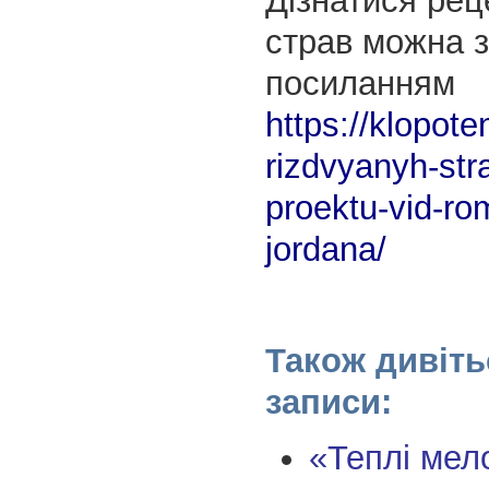
Дізнатися рец
страв можна 
посиланням
https://klopot
rizdvyanyh-str
proektu-vid-ro
jordana/
Також дивіть
записи:
«Теплі мело