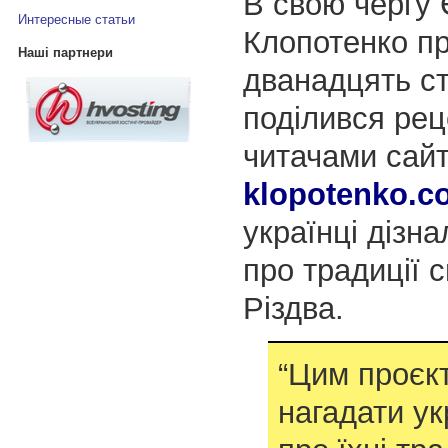
В свою чергу 
Интересные статьи
Клопотенко пр
Наші партнери
дванадцять ст
поділився рец
читачами сай
klopotenko.c
українці дізн
про традиції 
Різдва.
“Цим проєк
нагадати у