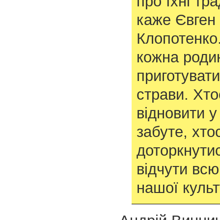
про їхні тр
каже Євген
Клопотенко
кожна роди
приготувати
страви. Хто
відновити у
забуте, хт
доторкнути
відчути всю
нашої культ