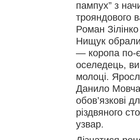
пампух” з нач
трояндового в
Роман Зілінко
Нищук обрали
— коропа по-є
оселедець, в
молоці. Яросл
Данило Мовча
обов’язкові д
різдвяного ст
узвар.