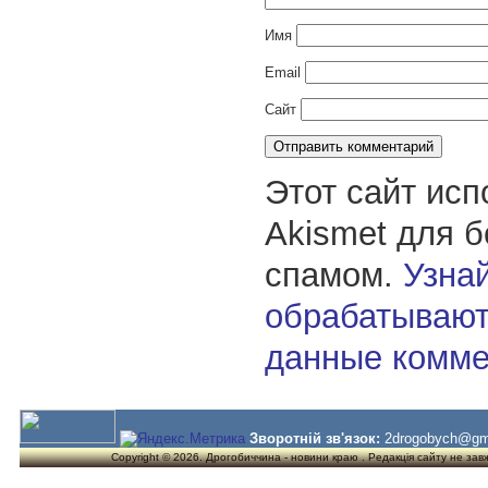
Имя
Email
Сайт
Этот сайт исп
Akismet для 
спамом.
Узнай
обрабатывают
данные комме
Зворотній зв'язок:
2drogobych@gm
Copyright © 2026. Дрогобиччина - новини краю . Редакція сайту не завжд