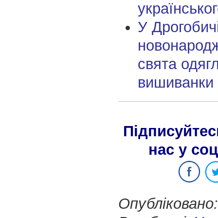
українсько
У Дрогобич
новонародж
свята одягл
вишиванки
Підписуйтес
нас у со
Опубліковано: