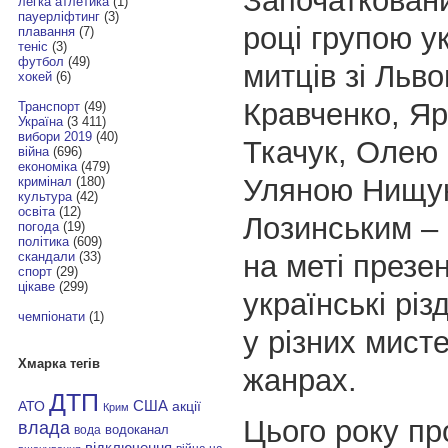
Започаткован
легка атлетика
(1)
пауерліфтинг
(3)
році групою у
плавання
(7)
теніс
(3)
футбол
(49)
митців зі Льв
хокей
(6)
Кравченко, Я
Транспорт
(49)
Україна
(3 411)
вибори 2019
(40)
Ткачук, Олею
війна
(696)
економіка
(479)
Уляною Нищук
кримінал
(180)
культура
(42)
освіта
(12)
Лозинським – 
погода
(19)
політика
(609)
на меті презе
скандали
(33)
спорт
(29)
цікаве
(299)
українські різ
чемпіонати
(1)
у різних мист
Хмарка тегів
жанрах.
ДТП
АТО
США
акції
Крим
Цього року пр
влада
водоканал
вода
відключення