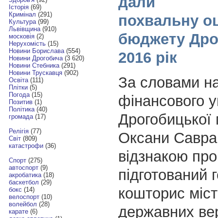
дали
Історія
(69)
Кримінал
(291)
похвальну оц
Культура
(99)
Львівщина
(910)
бюджету Дро
московія
(2)
Нерухомість
(15)
Новини Борислава
(554)
2016 рік
Новини Дрогобича
(3 620)
Новини Стебника
(291)
Новини Трускавця
(902)
За словами н
Освіта
(111)
Плітки
(5)
Погода
(15)
фінансового у
Позитив
(1)
Політика
(40)
Дрогобицької 
громада
(17)
Релігія
(77)
Оксани Савран
Світ
(809)
катастрофи
(36)
відзнакою пр
Спорт
(275)
автоспорт
(9)
підготований 
акробатика
(18)
баскетбол
(29)
кошторис міст
бокс
(14)
велоспорт
(10)
волейбол
(28)
державних ве
карате
(6)