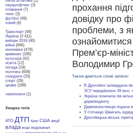
легка атлетика
(1)
прохання підг
пауерліфтинг
(3)
плавання
(7)
теніс
(3)
довідку про ф
футбол
(49)
хокей
(6)
проблеми, з 
Транспорт
(49)
Україна
(3 411)
ознайомитися
вибори 2019
(40)
війна
(696)
економіка
(479)
Прем’єр-мініс
кримінал
(180)
культура
(42)
Володимир Гр
освіта
(12)
погода
(19)
політика
(609)
Також дивіться схожі записи:
скандали
(33)
спорт
(29)
цікаве
(299)
В Дрогобичі затвердили бю
ЗСУ передбачено 39 млн. г
чемпіонати
(1)
Україна позичила пів міль
держбюджету
Держекоінспекція подала в
Хмарка тегів
У п’ятницю Шмигаль відві
Дрогобицька міська терит
ДТП
АТО
США
акції
Крим
влада
водоканал
вода
відключення