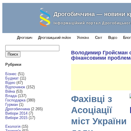
Дрогобиччина — новини 
Інформаційний портал Дрогобицьког
Дрогобич
Дрогобицький район
Україна
Світ
Відео
Блог
Найти:
Володимир Гройсман 
фінансовими проблем
Рубрики
Бізнес
(51)
Будмат
(11)
Відео
(47)
Відпочинок
(152)
Війна
(53)
Влада
(137)
Фахівці з
Господарка
(380)
Гурман
(1)
Асоціації
Дрогобиччина
(2 265)
Вибори 2014
(7)
Вибори 2015
(17)
міст України
Екологія
(15)
Здоров'я
(92)