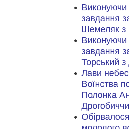
Виконуючи
завдання з
Шемеляк з
Виконуючи
завдання з
Торський з
Лави небес
Воїнства п
Полонка Ан
Дрогобичч
Обірвалося
молодого в