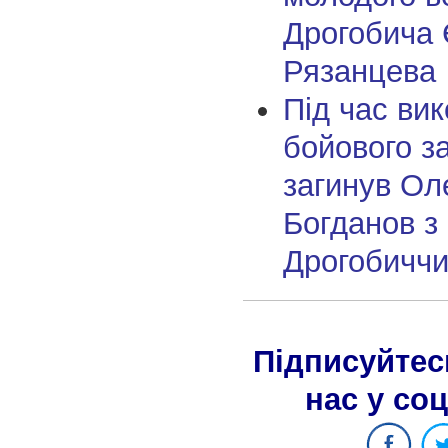
Дрогобича 
Рязанцева
Під час ви
бойового з
загинув Ол
Богданов з
Дрогобичч
Підписуйтес
нас у со