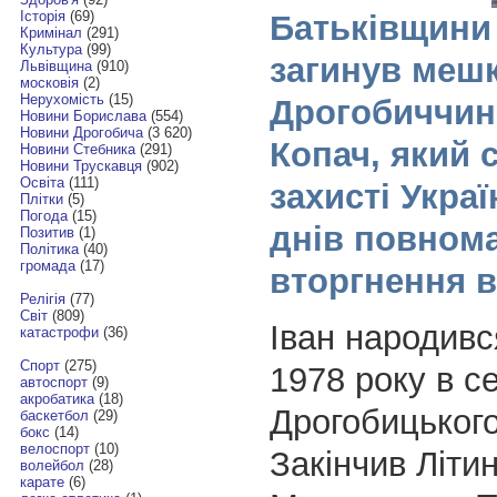
Історія
(69)
Батьківщини 
Кримінал
(291)
Культура
(99)
загинув меш
Львівщина
(910)
московія
(2)
Нерухомість
(15)
Дрогобиччин
Новини Борислава
(554)
Новини Дрогобича
(3 620)
Копач, який 
Новини Стебника
(291)
Новини Трускавця
(902)
Освіта
(111)
захисті Укра
Плітки
(5)
Погода
(15)
днів повном
Позитив
(1)
Політика
(40)
громада
(17)
вторгнення 
Релігія
(77)
Світ
(809)
Іван народивс
катастрофи
(36)
Спорт
(275)
1978 року в се
автоспорт
(9)
акробатика
(18)
Дрогобицького
баскетбол
(29)
бокс
(14)
велоспорт
(10)
Закінчив Літи
волейбол
(28)
карате
(6)