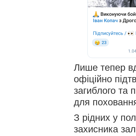
Лише тепер в
офіційно підт
загиблого та 
для похованн
З рідних у по
захисника за