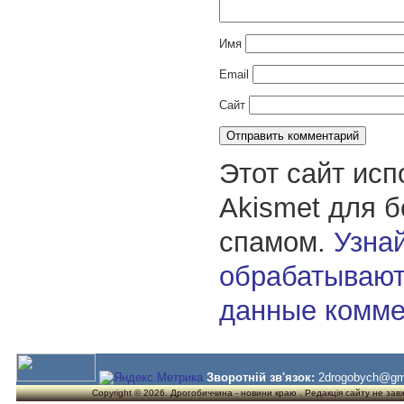
Имя
Email
Сайт
Этот сайт исп
Akismet для 
спамом.
Узнай
обрабатывают
данные комме
Зворотній зв'язок:
2drogobych@gm
Copyright © 2026. Дрогобиччина - новини краю . Редакція сайту не завжд