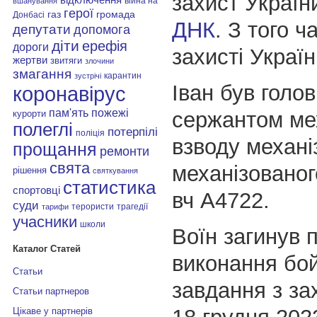
захист Україн
війна на
вшанування
герої
газ
громада
Донбасі
ДНК
. З того ч
депутати
допомога
діти
ерефія
дороги
захисті Україн
жертви
звитяги
злочини
змагання
карантин
зустрічі
Іван був голо
коронавірус
пам'ять
пожежі
сержантом ме
курорти
полеглі
потерпілі
поліція
взводу механі
прощання
ремонти
свята
механізованог
рішення
святкування
статистика
спортовці
вч А4722.
суди
терористи
трагедії
тарифи
учасники
школи
Воїн загинув п
Каталог Статей
виконання бо
Статьи
завдання з за
Статьи партнеров
Цікаве у партнерів