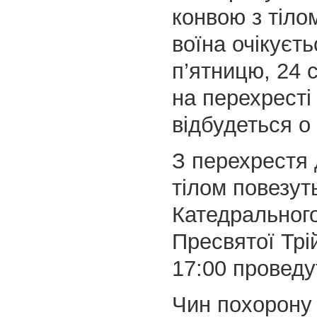
конвою з тіло
воїна очікуєть
п’ятницю, 24 с
на перехресті
відбудеться о 
З перехрестя 
тілом повезут
Катедральног
Пресвятої Трій
17:00 проведу
Чин похорону