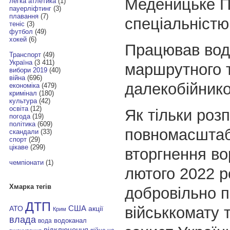
Меденицьке П
легка атлетика
(1)
пауерліфтинг
(3)
плавання
(7)
спеціальністю
теніс
(3)
футбол
(49)
хокей
(6)
Працював вод
Транспорт
(49)
Україна
(3 411)
маршрутного 
вибори 2019
(40)
війна
(696)
далекобійник
економіка
(479)
кримінал
(180)
культура
(42)
освіта
(12)
Як тільки роз
погода
(19)
політика
(609)
повномасшта
скандали
(33)
спорт
(29)
цікаве
(299)
вторгнення во
чемпіонати
(1)
лютого 2022 р
Хмарка тегів
добровільно п
ДТП
військкомату 
АТО
США
акції
Крим
влада
водоканал
вода
відключення