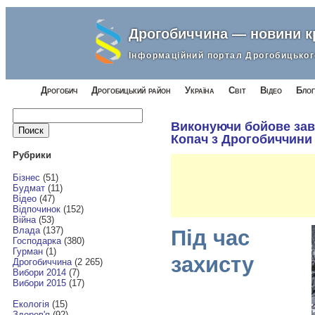
Дрогобиччина — новини 
Інформаційний портал Дрогобицьког
Дрогобич
Дрогобицький район
Україна
Світ
Відео
Блог
Найти:
Виконуючи бойове зав
Копач з Дрогобиччини
Рубрики
Бізнес
(51)
Будмат
(11)
Відео
(47)
Відпочинок
(152)
Війна
(53)
Влада
(137)
Під час
Господарка
(380)
Гурман
(1)
захисту
Дрогобиччина
(2 265)
Вибори 2014
(7)
Вибори 2015
(17)
Екологія
(15)
Здоров'я
(92)