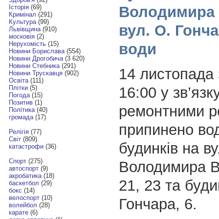
Володимира 
Історія
(69)
Кримінал
(291)
Культура
(99)
вул. О. Гонч
Львівщина
(910)
московія
(2)
Нерухомість
(15)
води
Новини Борислава
(554)
Новини Дрогобича
(3 620)
Новини Стебника
(291)
14 листопада 
Новини Трускавця
(902)
Освіта
(111)
16:00 у зв’язку
Плітки
(5)
Погода
(15)
Позитив
(1)
ремонтними р
Політика
(40)
громада
(17)
припинено во
Релігія
(77)
Світ
(809)
будинків на ву
катастрофи
(36)
Спорт
(275)
Володимира Ве
автоспорт
(9)
акробатика
(18)
21, 23 та буди
баскетбол
(29)
бокс
(14)
велоспорт
(10)
Гончара, 6.
волейбол
(28)
карате
(6)