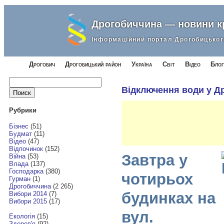
Дрогобиччина — новини 
Інформаційний портал Дрогобицьког
Дрогобич
Дрогобицький район
Україна
Світ
Відео
Блог
Найти:
Відключення води у Д
Рубрики
Бізнес
(51)
Будмат
(11)
Відео
(47)
Відпочинок
(152)
Завтра у
Війна
(53)
Влада
(137)
Господарка
(380)
чотирьох
Гурман
(1)
Дрогобиччина
(2 265)
будинках на
Вибори 2014
(7)
Вибори 2015
(17)
вул.
Екологія
(15)
Здоров'я
(92)