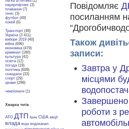
легка атлетика
(1)
Повідомляє
Д
пауерліфтинг
(3)
плавання
(7)
теніс
(3)
посиланням н
футбол
(49)
хокей
(6)
“Дрогобичвод
Транспорт
(49)
Україна
(3 411)
вибори 2019
(40)
Також дивіть
війна
(696)
економіка
(479)
записи:
кримінал
(180)
культура
(42)
освіта
(12)
Завтра у Д
погода
(19)
політика
(609)
скандали
(33)
місцями бу
спорт
(29)
цікаве
(299)
водопостач
чемпіонати
(1)
Завершено 
Хмарка тегів
роботи з р
ДТП
АТО
США
акції
Крим
автомобіль
влада
водоканал
вода
відключення