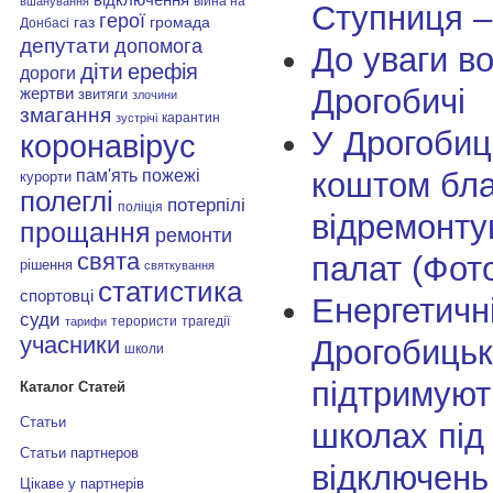
війна на
вшанування
Ступниця –
герої
газ
громада
Донбасі
депутати
допомога
До уваги во
діти
ерефія
дороги
Дрогобичі
жертви
звитяги
злочини
змагання
карантин
зустрічі
У Дрогобиць
коронавірус
пам'ять
коштом бла
пожежі
курорти
полеглі
потерпілі
поліція
відремонту
прощання
ремонти
свята
палат (Фот
рішення
святкування
статистика
спортовці
Енергетичн
суди
терористи
трагедії
тарифи
учасники
Дрогобицькі
школи
підтримуют
Каталог Статей
Статьи
школах під
Статьи партнеров
відключень
Цікаве у партнерів