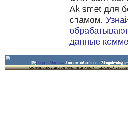
Akismet для 
спамом.
Узнай
обрабатывают
данные комме
Зворотній зв'язок:
2drogobych@gm
Copyright © 2026. Дрогобиччина - новини краю . Редакція сайту не завжд