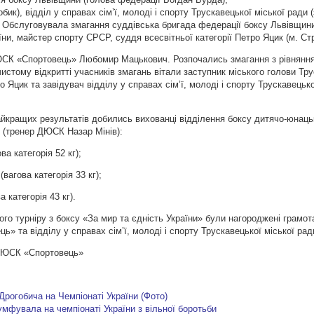
бик), відділ у
справах сім’ї, молоді і спорту Трускавецької міської ради 
Обслуговувала змагання суддівська бригада федерації боксу Львівщин
ни, майстер спорту СРСР, суддя всесвітньої категорії Петро Яцик (м. Стр
ЮСК «Спортовець» Любомир Мацькович. Розпочались змагання з рівняння
чистому відкритті учасників змагань вітали заступник міського голови Тр
Яцик та завідувач відділу у справах сім’ї, молоді і спорту Трускавецько
айкращих результатів добились вихованці відділення боксу дитячо-юнаць
 (тренер ДЮСК Назар Мінів):
ва категорія 52 кг);
вагова категорія 33 кг);
а категорія 43 кг).
ого турніру з боксу «За мир та єдність України» були нагороджені грам
» та відділу у справах сім’ї, молоді і спорту Трускавецької міської рад
ДЮСК «Спортовець»
 Дрогобича на Чемпіонаті України (Фото)
мфувала на чемпіонаті України з вільної боротьби