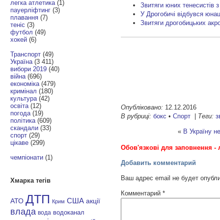
легка атлетика
(1)
Звитяги юних тенесистів з
пауерліфтинг
(3)
У Дрогобичі відбувся юнац
плавання
(7)
Звитяги дрогобицьких акро
теніс
(3)
футбол
(49)
хокей
(6)
Транспорт
(49)
Україна
(3 411)
вибори 2019
(40)
війна
(696)
економіка
(479)
кримінал
(180)
культура
(42)
освіта
(12)
Опубліковано:
12.12.2016
погода
(19)
В рубриці:
бокс
•
Спорт
|
Теги:
з
політика
(609)
скандали
(33)
«
В Україну н
спорт
(29)
цікаве
(299)
Обов'язкові для заповнення - 
чемпіонати
(1)
Добавить комментарий
Ваш адрес email не будет опубл
Хмарка тегів
Комментарий
*
ДТП
АТО
США
акції
Крим
влада
водоканал
вода