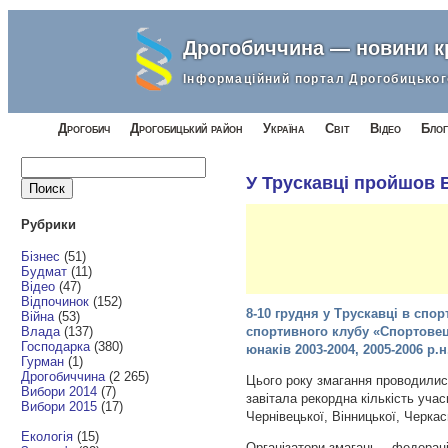
Дрогобиччина — новини 
Інформаційний портал Дрогобицьког
Дрогобич
Дрогобицький район
Україна
Світ
Відео
Блог
Найти:
У Трускавці пройшов В
Рубрики
Бізнес
(51)
Будмат
(11)
Відео
(47)
Відпочинок
(152)
8-10 грудня у Трускавці в сп
Війна
(53)
Влада
(137)
спортивного клубу «Спортовец
Господарка
(380)
юнаків 2003-2004, 2005-2006 р.н
Гурман
(1)
Дрогобиччина
(2 265)
Цього року змагання проводились
Вибори 2014
(7)
завітала рекордна кількість учас
Вибори 2015
(17)
Чернівецької, Вінницької, Черкас
Екологія
(15)
Організатори змагань – федераці