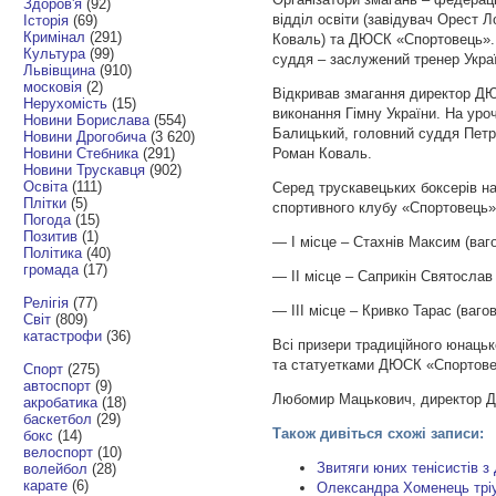
Здоров'я
(92)
відділ освіти (завідувач Орест Ло
Історія
(69)
Кримінал
(291)
Коваль) та ДЮСК «Спортовець». 
Культура
(99)
суддя – заслужений тренер Украї
Львівщина
(910)
московія
(2)
Відкривав змагання директор Д
Нерухомість
(15)
виконання Гімну України. На уро
Новини Борислава
(554)
Балицький, головний суддя Петро 
Новини Дрогобича
(3 620)
Новини Стебника
(291)
Роман Коваль.
Новини Трускавця
(902)
Освіта
(111)
Серед трускавецьких боксерів н
Плітки
(5)
спортивного клубу «Спортовець»
Погода
(15)
Позитив
(1)
— І місце – Стахнів Максим (ваго
Політика
(40)
громада
(17)
— ІІ місце – Саприкін Святослав (
Релігія
(77)
— ІІІ місце – Кривко Тарас (вагов
Світ
(809)
катастрофи
(36)
Всі призери традиційного юнацьк
та статуетками ДЮСК «Спортовець
Спорт
(275)
автоспорт
(9)
Любомир Мацькович, директор 
акробатика
(18)
баскетбол
(29)
Також дивіться схожі записи:
бокс
(14)
велоспорт
(10)
Звитяги юних тенісистів з
волейбол
(28)
карате
(6)
Олександра Хоменець тріу