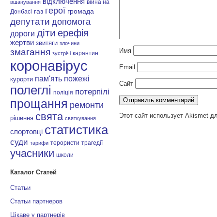
відключення
війна на
вшанування
герої
газ
громада
Донбасі
депутати
допомога
діти
ерефія
дороги
жертви
звитяги
злочини
змагання
Имя
карантин
зустрічі
коронавірус
Email
пам'ять
пожежі
курорти
Сайт
полеглі
потерпілі
поліція
прощання
ремонти
свята
Этот сайт использует Akismet д
рішення
святкування
статистика
спортовці
суди
терористи
трагедії
тарифи
учасники
школи
Каталог Статей
Статьи
Статьи партнеров
Цікаве у партнерів