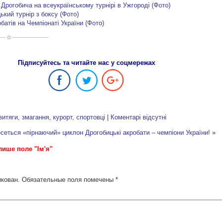
 Дрогобича на всеукраїнському турнірі в Ужгороді (Фото)
ький турнір з боксу (Фото)
батів на Чемпіонаті України (Фото)
Підписуйтесь та читайте нас у соцмережах
витяги
,
змагання
,
курорт
,
спортовці
|
Коментарі відсутні
есеться «пірнаючий» циклон
Дрогобицькі акробати – чемпіони України!
»
лише поле "Ім'я"
икован.
Обязательные поля помечены
*