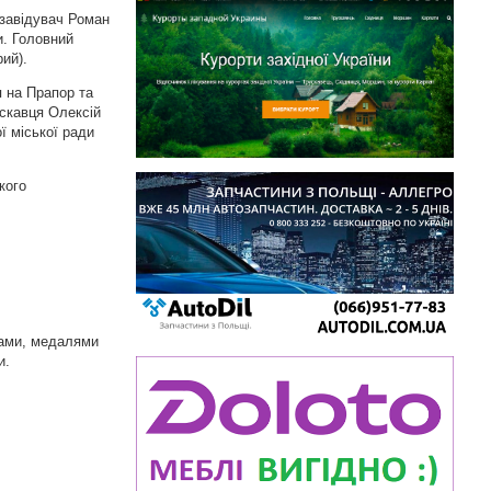
(завідувач Роман
и. Головний
ий).
 на Прапор та
ускавця Олексій
ї міської ради
кого
отами, медалями
и.