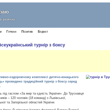
краю
о району
и
Гурман
Позитив
Будмат
сеукраїнський турнір з боксу
ортивно-оздоровчому комплексі дитячо-юнацького
ь» проведено традиційний турнір з боксу серед
.
 під гаслом «За мир та єдність України». До Трускавця
ників – 120 чоловік (18 команд) з Львівської,
ької та Запорізької областей України.
я боксу Львівщини (голова федерації Богдан Бурда),