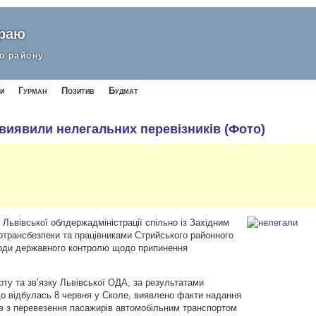
краю
о району
и
Гурман
Позитив
Будмат
 виявили нелегальних перевізників (Фото)
 Львівської облдержадміністрації спільно із Західним
ртрансбезпеки та працівниками Стрийського районного
аходи державного контролю щодо припинення
ту та зв’язку Львівської ОДА, за результатами
що відбулась 8 червня у Сколе, виявлено факти надання
ів з перевезення пасажирів автомобільним транспортом