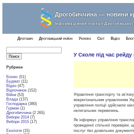
Дрогобиччина — новини 
Інформаційний портал Дрогобицьког
Дрогобич
Дрогобицький район
Україна
Світ
Відео
Блог
Найти:
У Сколе під час рейду
Рубрики
Бізнес
(51)
Будмат
(11)
Відео
(47)
Відпочинок
(152)
Управління транспорту та зв’язку
Війна
(53)
Влада
(137)
міжрегіональним управлінням Ук
Господарка
(380)
управління поліції здійснили з
Гурман
(1)
нелегальних перевезень.
Дрогобиччина
(2 265)
Вибори 2014
(7)
Як інформує управління транспор
Вибори 2015
(17)
проведеної спільної перевірки, 
Екологія
(15)
послуг без дозвільних документ