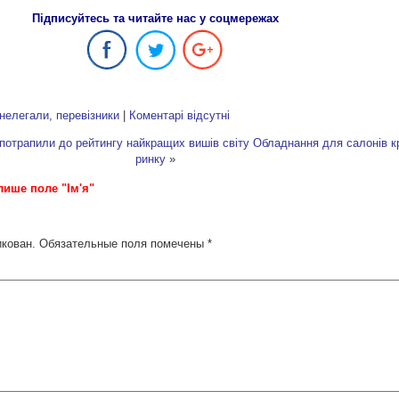
Підписуйтесь та читайте нас у соцмережах
нелегали
,
перевізники
|
Коментарі відсутні
 потрапили до рейтингу найкращих вишів світу
Обладнання для салонів кр
ринку
»
лише поле "Ім'я"
икован.
Обязательные поля помечены
*