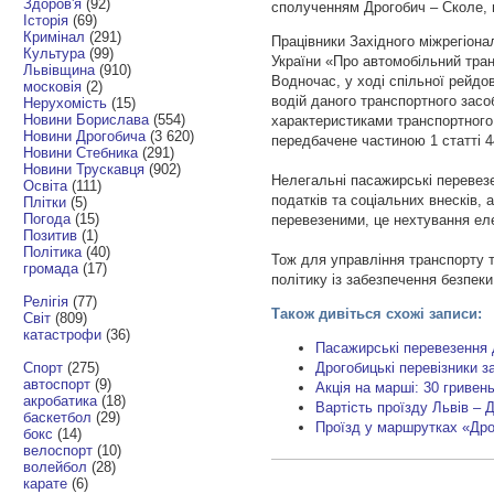
Здоров'я
(92)
сполученням Дрогобич – Сколе,
Історія
(69)
Кримінал
(291)
Працівники Західного міжрегіона
Культура
(99)
України «Про автомобільний тра
Львівщина
(910)
Водночас, у ході спільної рейдо
московія
(2)
водій даного транспортного засо
Нерухомість
(15)
Новини Борислава
(554)
характеристиками транспортного
Новини Дрогобича
(3 620)
передбачене частиною 1 статті 
Новини Стебника
(291)
Новини Трускавця
(902)
Нелегальні пасажирські перевез
Освіта
(111)
податків та соціальних внесків,
Плітки
(5)
Погода
(15)
перевезеними, це нехтування е
Позитив
(1)
Політика
(40)
Тож для управління транспорту т
громада
(17)
політику із забезпечення безпек
Релігія
(77)
Також дивіться схожі записи:
Світ
(809)
катастрофи
(36)
Пасажирські перевезення 
Спорт
(275)
Дрогобицькі перевізники з
автоспорт
(9)
Акція на марші: 30 гривень
акробатика
(18)
Вартість проїзду Львів –
баскетбол
(29)
Проїзд у маршрутках «Др
бокс
(14)
велоспорт
(10)
волейбол
(28)
карате
(6)