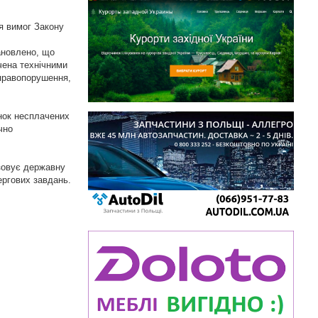
я вимог Закону
тановлено, що
чена технічними
 правопорушення,
нок несплачених
чно
ізовує державну
ергових завдань.