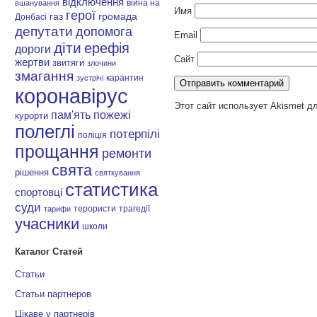
відключення
війна на
вшанування
Имя
герої
газ
громада
Донбасі
депутати
допомога
Email
діти
ерефія
дороги
Сайт
жертви
звитяги
злочини
змагання
карантин
зустрічі
коронавірус
Этот сайт использует Akismet д
пам'ять
пожежі
курорти
полеглі
потерпілі
поліція
прощання
ремонти
свята
рішення
святкування
статистика
спортовці
суди
терористи
трагедії
тарифи
учасники
школи
Каталог Статей
Статьи
Статьи партнеров
Цікаве у партнерів