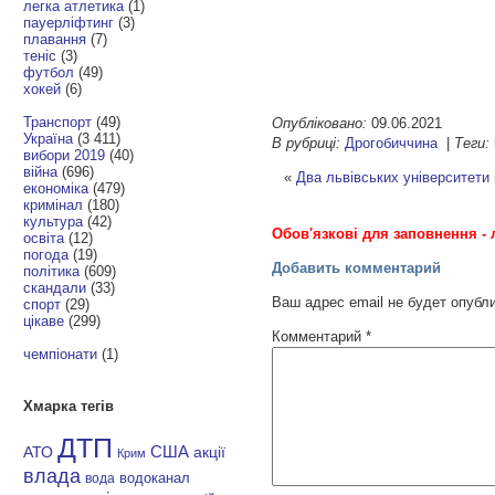
легка атлетика
(1)
пауерліфтинг
(3)
плавання
(7)
теніс
(3)
футбол
(49)
хокей
(6)
Транспорт
(49)
Опубліковано:
09.06.2021
Україна
(3 411)
В рубриці:
Дрогобиччина
|
Теги:
вибори 2019
(40)
війна
(696)
«
Два львівських університети
економіка
(479)
кримінал
(180)
культура
(42)
Обов'язкові для заповнення - 
освіта
(12)
погода
(19)
Добавить комментарий
політика
(609)
скандали
(33)
Ваш адрес email не будет опубл
спорт
(29)
цікаве
(299)
Комментарий
*
чемпіонати
(1)
Хмарка тегів
ДТП
АТО
США
акції
Крим
влада
водоканал
вода