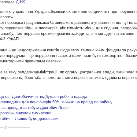
 передає
Д-НК
.
льного управління Укртрансбезпеки склали відповідний акт про порушенн
нспорт».
вої перевірки працівниками Стрийського районного управління поліції вс
бу перевозив більше пасажирів, ніж кількість місць для сидіння, передба
 засобу, чим порушив протиепідемічні заходи та вчинив адміністративне
44-3 КУпАП.
ення – це недоотримання коштів бюджетом та пенсійним фондом за раху
 але передусім – це порушення наших з вами прав бути комфортно і безпе
лементарними правилами безпеки.
а зв’язку облдержадміністрації, як органу центральної влади, який реал
и перевезень, боротьба із нелегальними перевізниками є одним із першоч
до сіл Дрогобиччини: відбулася робоча нарада
апровадили для пенсіонерів 50% знижки на проїзд по району
 за проїзд в автобусі Дрогобич-Львів!
 Дрогобич знизили тимчасово
огобич – Львів» буде дешевшим