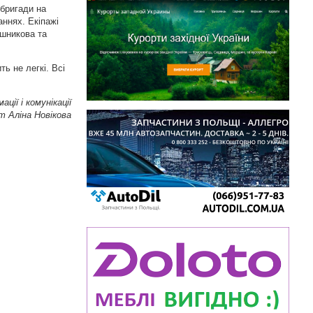
 бригади на
аннях. Екіпажі
ашникова та
ь не легкі. Всі
ції і комунікації
 Аліна Новікова