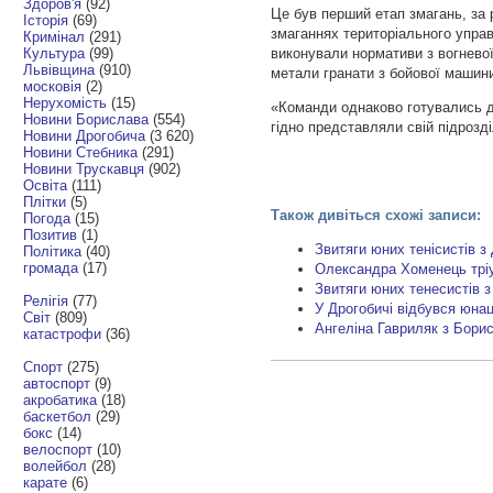
Здоров'я
(92)
Це був перший етап змагань, за 
Історія
(69)
змаганнях територіального управ
Кримінал
(291)
Культура
(99)
виконували нормативи з вогневої
Львівщина
(910)
метали гранати з бойової машин
московія
(2)
Нерухомість
(15)
«Команди однаково готувались до
Новини Борислава
(554)
гідно представляли свій підрозд
Новини Дрогобича
(3 620)
Новини Стебника
(291)
Новини Трускавця
(902)
Освіта
(111)
Плітки
(5)
Також дивіться схожі записи:
Погода
(15)
Позитив
(1)
Звитяги юних тенісистів з
Політика
(40)
громада
(17)
Олександра Хоменець тріу
Звитяги юних тенесистів з
Релігія
(77)
У Дрогобичі відбувся юнац
Світ
(809)
Ангеліна Гавриляк з Борис
катастрофи
(36)
Спорт
(275)
автоспорт
(9)
акробатика
(18)
баскетбол
(29)
бокс
(14)
велоспорт
(10)
волейбол
(28)
карате
(6)