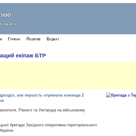
краю
о району
и
Гурман
Позитив
Будмат
ращий екіпаж БТР
ідрозділ, але першість отримала команда 2
ля
ернополя, Рівного та Ужгорода на військовому
цької бригади Західного оперативно-територіального
України.