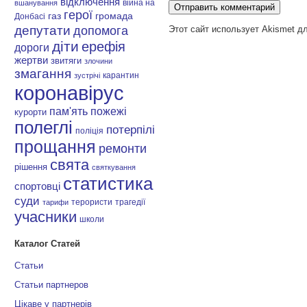
відключення
війна на
вшанування
герої
газ
громада
Донбасі
депутати
Этот сайт использует Akismet д
допомога
діти
ерефія
дороги
жертви
звитяги
злочини
змагання
карантин
зустрічі
коронавірус
пам'ять
пожежі
курорти
полеглі
потерпілі
поліція
прощання
ремонти
свята
рішення
святкування
статистика
спортовці
суди
терористи
трагедії
тарифи
учасники
школи
Каталог Статей
Статьи
Статьи партнеров
Цікаве у партнерів