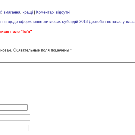
У
,
змагання
,
кращі
|
Коментарі відсутні
итання щодо оформлення житлових субсидій 2018
Дрогобич потопає у влас
лише поле "Ім'я"
икован.
Обязательные поля помечены
*