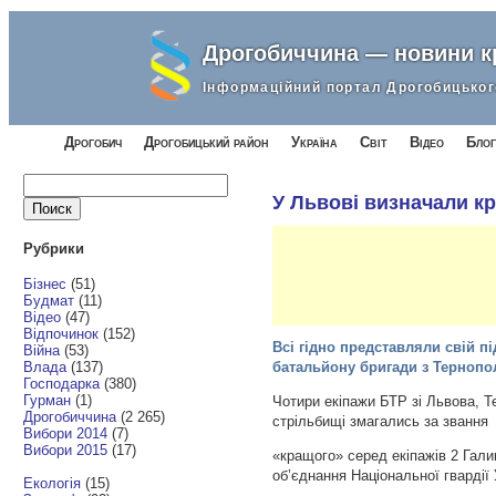
Дрогобиччина — новини 
Інформаційний портал Дрогобицьког
Дрогобич
Дрогобицький район
Україна
Світ
Відео
Блог
Найти:
У Львові визначали к
Рубрики
Бізнес
(51)
Будмат
(11)
Відео
(47)
Відпочинок
(152)
Всі гідно представляли свій п
Війна
(53)
Влада
(137)
батальйону бригади з Тернопо
Господарка
(380)
Гурман
(1)
Чотири екіпажи БТР зі Львова, Т
Дрогобиччина
(2 265)
стрільбищі змагались за звання
Вибори 2014
(7)
Вибори 2015
(17)
«кращого» серед екіпажів 2 Гали
об’єднання Національної гвардії 
Екологія
(15)