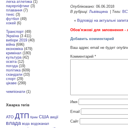
легка атлетика
(1)
пауерліфтинг
(3)
Опубліковано:
06.06.2018
плавання
(7)
В рубриці:
Львівщина
|
Теги:
ВС
теніс
(3)
футбол
(49)
«
Відповіді на актуальні зап
хокей
(6)
Обов'язкові для заповнення - 
Транспорт
(49)
Україна
(3 411)
Добавить комментарий
вибори 2019
(40)
війна
(696)
Ваш адрес email не будет опубл
економіка
(479)
кримінал
(180)
Комментарий
*
культура
(42)
освіта
(12)
погода
(19)
політика
(609)
скандали
(33)
спорт
(29)
цікаве
(299)
чемпіонати
(1)
Имя
Хмарка тегів
Email
ДТП
АТО
США
акції
Крим
Сайт
влада
водоканал
вода