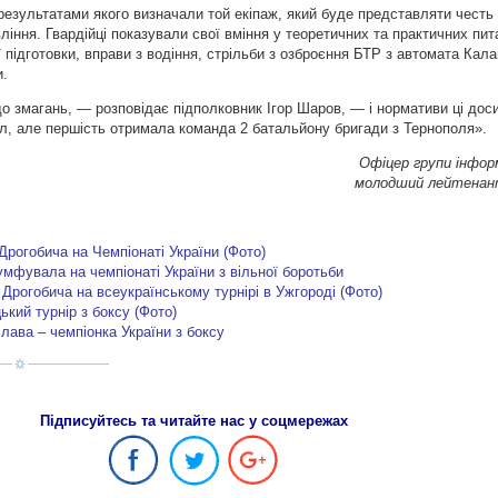
результатами якого визначали той екіпаж, який буде представляти честь
ління. Гвардійці показували свої вміння у теоретичних та практичних пит
 підготовки, вправи з водіння, стрільби з озброєння БТР з автомата Кал
и.
 змагань, — розповідає підполковник Ігор Шаров, — і нормативи ці досит
іл, але першість отримала команда 2 батальйону бригади з Тернополя».
Офіцер групи інформа
молодший лейтенант
 Дрогобича на Чемпіонаті України (Фото)
мфувала на чемпіонаті України з вільної боротьби
 Дрогобича на всеукраїнському турнірі в Ужгороді (Фото)
ький турнір з боксу (Фото)
лава – чемпіонка України з боксу
Підписуйтесь та читайте нас у соцмережах