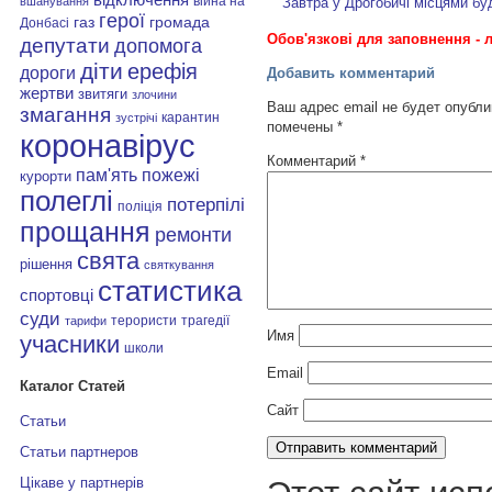
війна на
вшанування
Завтра у Дрогобичі місцями бу
герої
газ
громада
Донбасі
Обов'язкові для заповнення - л
депутати
допомога
діти
ерефія
дороги
Добавить комментарий
жертви
звитяги
злочини
Ваш адрес email не будет опубли
змагання
карантин
зустрічі
помечены
*
коронавірус
Комментарий
*
пам'ять
пожежі
курорти
полеглі
потерпілі
поліція
прощання
ремонти
свята
рішення
святкування
статистика
спортовці
суди
терористи
трагедії
тарифи
Имя
учасники
школи
Email
Каталог Статей
Сайт
Статьи
Статьи партнеров
Цікаве у партнерів