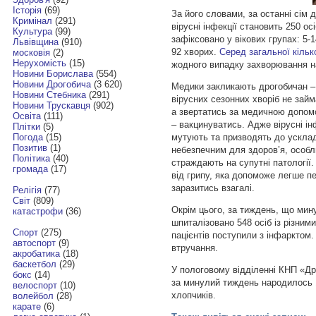
Історія
(69)
За його словами, за останні сім д
Кримінал
(291)
вірусні інфекції становить 250 о
Культура
(99)
зафіксовано у вікових групах: 5-1
Львівщина
(910)
92 хворих.
Серед загальної кільк
московія
(2)
Нерухомість
(15)
жодного випадку захворювання на
Новини Борислава
(554)
Новини Дрогобича
(3 620)
Медики закликають дрогобичан –
Новини Стебника
(291)
вірусних сезонних хворіб не зай
Новини Трускавця
(902)
а звертатись за медичною допомо
Освіта
(111)
– вакцинуватись. Адже вірусні ін
Плітки
(5)
мутують та призводять до ускла
Погода
(15)
Позитив
(1)
небезпечним для здоров’я, особли
Політика
(40)
страждають на супутні патології. 
громада
(17)
від грипу, яка допоможе легше п
заразитись взагалі.
Релігія
(77)
Світ
(809)
Окрім цього, за тиждень, що мин
катастрофи
(36)
шпиталізовано 548 осіб із різними
Спорт
(275)
пацієнтів поступили з інфарктом.
автоспорт
(9)
втручання.
акробатика
(18)
баскетбол
(29)
У пологовому відділенні КНП «Др
бокс
(14)
за минулий тиждень народилось 1
велоспорт
(10)
хлопчиків.
волейбол
(28)
карате
(6)