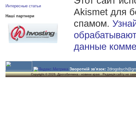
Этот сайт исп
Интересные статьи
Akismet для 
Наші партнери
спамом.
Узнай
обрабатывают
данные комме
Зворотній зв'язок:
2drogobych@gm
Copyright © 2026. Дрогобиччина - новини краю . Редакція сайту не завжд