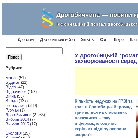
Дрогобиччина — новини 
Інформаційний портал Дрогобицьког
Дрогобич
Дрогобицький район
Україна
Світ
Відео
Блог
Найти:
У Дрогобицькій громад
захворюваності серед 
Рубрики
Бізнес
(51)
Будмат
(11)
Відео
(47)
Відпочинок
(152)
Війна
(53)
Влада
(137)
Кількість недужих на ГРВІ та
Господарка
(380)
грип в Дрогобицькій громаді
Гурман
(1)
тримається на стабільних
Дрогобиччина
(2 265)
показниках – таку
Вибори 2014
(7)
інформацію озвучив
Вибори 2015
(17)
керівник відділу охорони
Екологія
(15)
здоров’я
Здоров'я
(92)