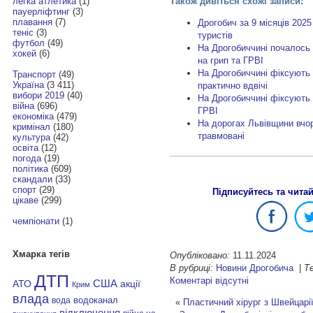
Також дивіться схожі записи:
легка атлетика
(1)
пауерліфтинг
(3)
плавання
(7)
Дрогобич за 9 місяців 2025
теніс
(3)
туристів
футбол
(49)
На Дрогобиччині почалось 
хокей
(6)
на грип та ГРВІ
На Дрогобиччині фіксують 
Транспорт
(49)
Україна
(3 411)
практично вдвічі
вибори 2019
(40)
На Дрогобиччині фіксують 
війна
(696)
ГРВІ
економіка
(479)
На дорогах Львівщини вчор
кримінал
(180)
травмовані
культура
(42)
освіта
(12)
погода
(19)
політика
(609)
скандали
(33)
спорт
(29)
Підписуйтесь та чита
цікаве
(299)
чемпіонати
(1)
Хмарка тегів
Опубліковано:
11.11.2024
В рубриці:
Новини Дрогобича
|
Те
ДТП
Коментарі відсутні
АТО
США
акції
Крим
влада
водоканал
вода
«
Пластичний хірург з Швейцарії
відключення