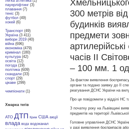
Хмельницького
легка атлетика
(1)
пауерліфтинг
(3)
плавання
(7)
300 метрів ві
теніс
(3)
футбол
(49)
будинків вияв
хокей
(6)
Транспорт
(49)
предмети зовн
Україна
(3 411)
вибори 2019
(40)
артилерійські
війна
(696)
економіка
(479)
кримінал
(180)
часів ІІ Світов
культура
(42)
освіта
(12)
– 100 мм. 1 од
погода
(19)
політика
(609)
скандали
(33)
спорт
(29)
За фактом виявлення боєприпасу
цікаве
(299)
органи та подано заявку до ІІ сп
реагування ДСНС України на вил
чемпіонати
(1)
Про це повідомили у відділі НС
Хмарка тегів
З початку року на Львівщині вия
предметів на території Львівської
ДТП
АТО
США
акції
Крим
Головне управління ДСНС України 
влада
водоканал
вода
у разі виявлення боєприпасів або
відключення