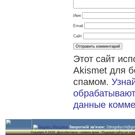
Имя
Email
Сайт
Этот сайт исп
Akismet для 
спамом.
Узнай
обрабатывают
данные комме
Зворотній зв'язок:
2drogobych@gm
Copyright © 2026. Дрогобиччина - новини краю . Редакція сайту не завжд