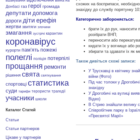
війна на
вшанування
схожих на боєприпаси, необхідно
герої
газ
громада
Донбасі
знахідку до службу порятунку 10
депутати
допомога
діти
Категорично забороняється:
ерефія
дороги
жертви
звитяги
злочини
брати їх до рук, наносити 
змагання
карантин
зустрічі
розібрати ВНП;
коронавірус
переносити або перекатуват
кидати їх у вогнище або р
пам'ять
пожежі
курорти
збирати та здавати їх як м
полеглі
потерпілі
поліція
Також дивіться схожі записи:
прощання
ремонти
У Трускавці в квітнику знай
свята
рішення
святкування
війни (Фото)
статистика
Під час толоки у Дрогобичі
спортовці
знахідку
суди
терористи
трагедії
тарифи
У Дрогобичі на вулиці вия
учасники
Відео)
школи
В Стрию знайшли велику с
Каталог Статей
Співробітник парку в Ізраї
«Пресвятої Марії»
Статьи
Статьи партнеров
Цікаве у партнерів