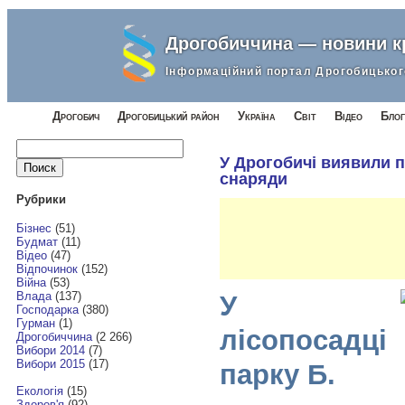
Дрогобиччина — новини 
Інформаційний портал Дрогобицьког
Дрогобич
Дрогобицький район
Україна
Світ
Відео
Блог
Найти:
У Дрогобичі виявили п
снаряди
Рубрики
Бізнес
(51)
Будмат
(11)
Відео
(47)
Відпочинок
(152)
Війна
(53)
Влада
(137)
У
Господарка
(380)
Гурман
(1)
лісопосадці
Дрогобиччина
(2 266)
Вибори 2014
(7)
Вибори 2015
(17)
парку Б.
Екологія
(15)
Здоров'я
(92)