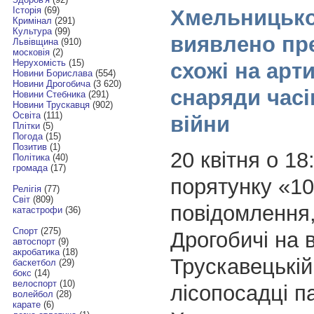
Історія
(69)
Хмельницьк
Кримінал
(291)
Культура
(99)
виявлено пр
Львівщина
(910)
московія
(2)
Нерухомість
(15)
схожі на арт
Новини Борислава
(554)
Новини Дрогобича
(3 620)
снаряди часів
Новини Стебника
(291)
Новини Трускавця
(902)
Освіта
(111)
війни
Плітки
(5)
Погода
(15)
Позитив
(1)
20 квітня о 1
Політика
(40)
громада
(17)
порятунку «1
Релігія
(77)
Світ
(809)
повідомлення
катастрофи
(36)
Спорт
(275)
Дрогобичі на в
автоспорт
(9)
акробатика
(18)
Трускавецькій
баскетбол
(29)
бокс
(14)
велоспорт
(10)
лісопосадці п
волейбол
(28)
карате
(6)