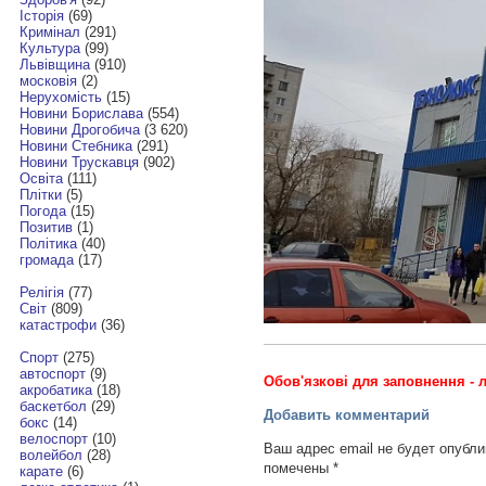
Історія
(69)
Кримінал
(291)
Культура
(99)
Львівщина
(910)
московія
(2)
Нерухомість
(15)
Новини Борислава
(554)
Новини Дрогобича
(3 620)
Новини Стебника
(291)
Новини Трускавця
(902)
Освіта
(111)
Плітки
(5)
Погода
(15)
Позитив
(1)
Політика
(40)
громада
(17)
Релігія
(77)
Світ
(809)
катастрофи
(36)
Спорт
(275)
автоспорт
(9)
Обов'язкові для заповнення - л
акробатика
(18)
баскетбол
(29)
Добавить комментарий
бокс
(14)
велоспорт
(10)
Ваш адрес email не будет опубли
волейбол
(28)
помечены
*
карате
(6)