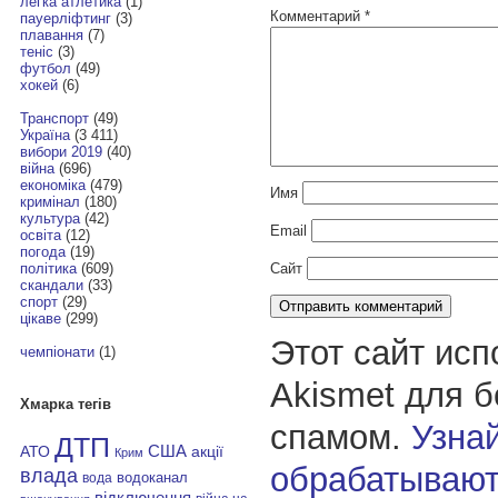
легка атлетика
(1)
Комментарий
*
пауерліфтинг
(3)
плавання
(7)
теніс
(3)
футбол
(49)
хокей
(6)
Транспорт
(49)
Україна
(3 411)
вибори 2019
(40)
війна
(696)
економіка
(479)
Имя
кримінал
(180)
культура
(42)
Email
освіта
(12)
погода
(19)
Сайт
політика
(609)
скандали
(33)
спорт
(29)
цікаве
(299)
Этот сайт исп
чемпіонати
(1)
Akismet для 
Хмарка тегів
спамом.
Узнай
ДТП
АТО
США
акції
Крим
обрабатывают
влада
водоканал
вода
відключення