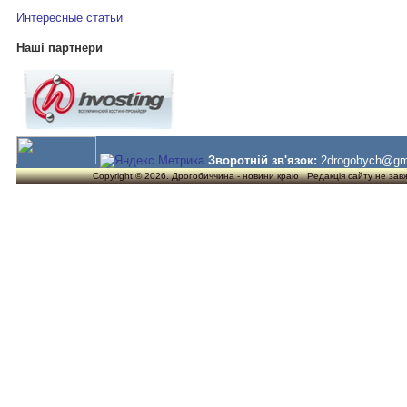
Интересные статьи
Наші партнери
Зворотній зв'язок:
2drogobych@gm
Copyright © 2026. Дрогобиччина - новини краю . Редакція сайту не завжд