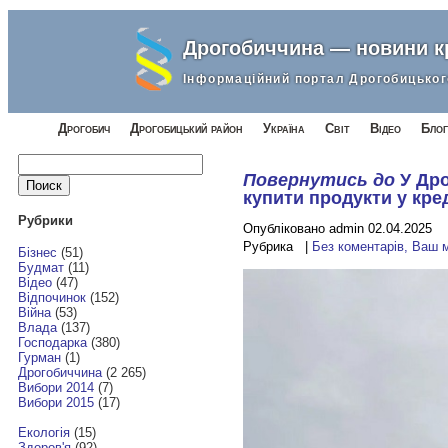
Дрогобиччина — новини 
Інформаційний портал Дрогобицьког
Дрогобич
Дрогобицький район
Україна
Світ
Відео
Блог
Найти:
Повернутись до
У Др
купити продукти у кре
Рубрики
Опубліковано admin 02.04.2025
Рубрика |
Без коментарів, Ваш 
Бізнес
(51)
Будмат
(11)
Відео
(47)
Відпочинок
(152)
Війна
(53)
Влада
(137)
Господарка
(380)
Гурман
(1)
Дрогобиччина
(2 265)
Вибори 2014
(7)
Вибори 2015
(17)
Екологія
(15)
Здоров'я
(92)