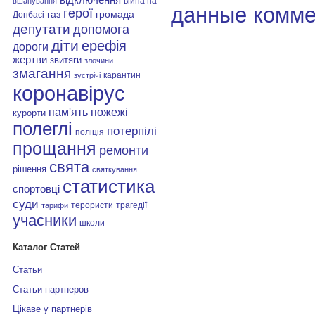
війна на
вшанування
данные комме
герої
газ
громада
Донбасі
депутати
допомога
діти
ерефія
дороги
жертви
звитяги
злочини
змагання
карантин
зустрічі
коронавірус
пам'ять
пожежі
курорти
полеглі
потерпілі
поліція
прощання
ремонти
свята
рішення
святкування
статистика
спортовці
суди
терористи
трагедії
тарифи
учасники
школи
Каталог Статей
Статьи
Статьи партнеров
Цікаве у партнерів