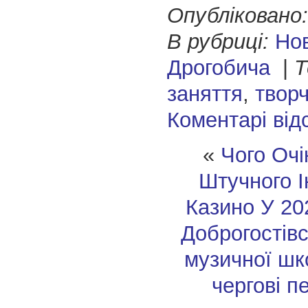
Опубліковано:
В рубриці:
Но
Дрогобича
|
Т
заняття
,
творч
Коментарі від
«
Чого Очі
Штучного І
Казино У 20
Доброгостівс
музичної шк
чергові п