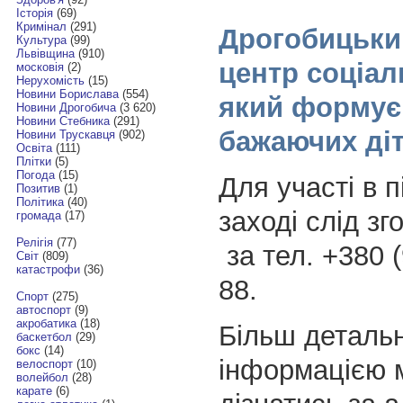
Історія
(69)
Кримінал
(291)
Дрогобицьки
Культура
(99)
Львівщина
(910)
центр соціал
московія
(2)
Нерухомість
(15)
Новини Борислава
(554)
який формує 
Новини Дрогобича
(3 620)
Новини Стебника
(291)
бажаючих ді
Новини Трускавця
(902)
Освіта
(111)
Плітки
(5)
Погода
(15)
Для участі в 
Позитив
(1)
Політика
(40)
заході слід з
громада
(17)
Релігія
(77)
за тел. +380 (
Світ
(809)
катастрофи
(36)
88.
Спорт
(275)
автоспорт
(9)
акробатика
(18)
Більш деталь
баскетбол
(29)
бокс
(14)
інформацією 
велоспорт
(10)
волейбол
(28)
карате
(6)