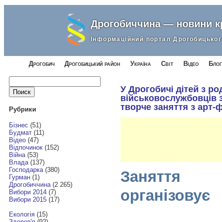
Дрогобиччина — новини 
Інформаційний портал Дрогобицьког
Дрогобич
Дрогобицький район
Україна
Світ
Відео
Блог
Найти:
У Дрогобичі дітей з ро
військовослужбовців 
творче заняття з арт-ф
Рубрики
Бізнес
(51)
Будмат
(11)
Відео
(47)
Відпочинок
(152)
Війна
(53)
Влада
(137)
Господарка
(380)
Заняття
Гурман
(1)
Дрогобиччина
(2 265)
організовує
Вибори 2014
(7)
Вибори 2015
(17)
Екологія
(15)
Здоров'я
(92)