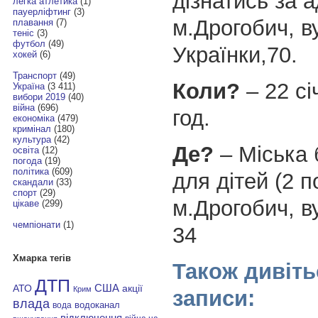
дізнатись за 
легка атлетика
(1)
пауерліфтинг
(3)
м.Дрогобич, ву
плавання
(7)
теніс
(3)
футбол
(49)
Українки,70.
хокей
(6)
Транспорт
(49)
Коли?
– 22 сі
Україна
(3 411)
вибори 2019
(40)
війна
(696)
год.
економіка
(479)
кримінал
(180)
культура
(42)
Де?
– Міська 
освіта
(12)
погода
(19)
політика
(609)
для дітей (2 п
скандали
(33)
спорт
(29)
м.Дрогобич, в
цікаве
(299)
чемпіонати
(1)
34
Хмарка тегів
Також дивіть
ДТП
АТО
США
акції
Крим
записи:
влада
водоканал
вода
відключення