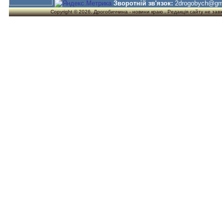
Зворотній зв'язок:
2drogobych@gm
Copyright © 2026. Дрогобиччина - новини краю . Редакція сайту не завжд