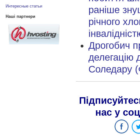
Интересные статьи
раніше зну
Наші партнери
річного хло
інвалідніст
Дрогобич п
делегацію д
Соледару (
Підписуйтес
нас у со