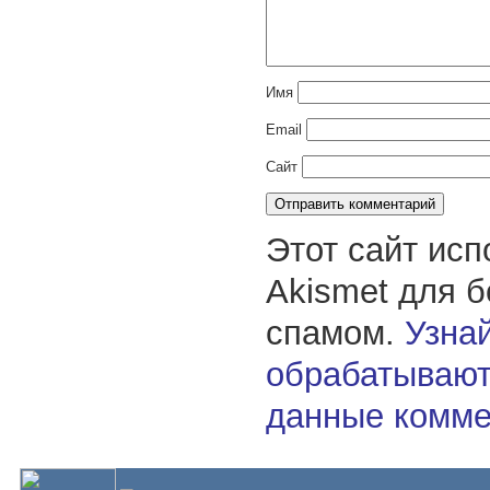
Имя
Email
Сайт
Этот сайт исп
Akismet для 
спамом.
Узнай
обрабатывают
данные комме