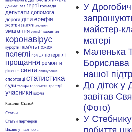
війна на
вшанування
У Дрогобич
герої
газ
громада
Донбасі
депутати
допомога
запрошують
діти
ерефія
дороги
жертви
звитяги
злочини
майстер-кл
змагання
карантин
зустрічі
коронавірус
матері
пам'ять
пожежі
курорти
Маленька Т
полеглі
потерпілі
поліція
Борислава 
прощання
ремонти
свята
рішення
нашої підт
святкування
статистика
спортовці
До діток у 
суди
терористи
трагедії
тарифи
учасники
завітав Св
школи
Каталог Статей
(Фото)
Статьи
У Стебнику
Статьи партнеров
побиття шк
Цікаве у партнерів