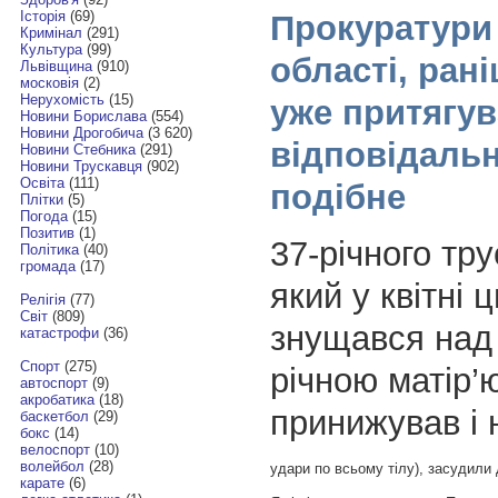
Історія
(69)
Прокуратури 
Кримінал
(291)
Культура
(99)
області, ран
Львівщина
(910)
московія
(2)
Нерухомість
(15)
уже притягув
Новини Борислава
(554)
Новини Дрогобича
(3 620)
відповідальн
Новини Стебника
(291)
Новини Трускавця
(902)
Освіта
(111)
подібне
Плітки
(5)
Погода
(15)
Позитив
(1)
37-річного тр
Політика
(40)
громада
(17)
який у квітні 
Релігія
(77)
Світ
(809)
знущався над
катастрофи
(36)
Спорт
(275)
річною матір’
автоспорт
(9)
акробатика
(18)
принижував і 
баскетбол
(29)
бокс
(14)
велоспорт
(10)
волейбол
(28)
удари по всьому тілу), засудили 
карате
(6)