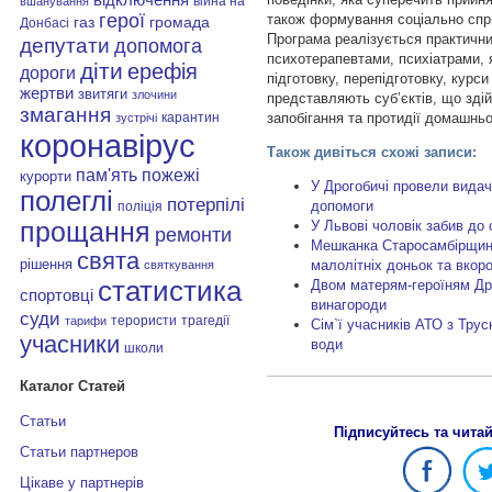
війна на
вшанування
герої
також формування соціально спри
газ
громада
Донбасі
Програма реалізується практичн
депутати
допомога
психотерапевтами, психіатрами, 
діти
ерефія
дороги
підготовку, перепідготовку, курси
жертви
звитяги
злочини
представляють суб’єктів, що зді
змагання
запобігання та протидії домашнь
карантин
зустрічі
коронавірус
Також дивіться схожі записи:
пам'ять
пожежі
курорти
У Дрогобичі провели видач
полеглі
потерпілі
допомоги
поліція
У Львові чоловік забив до
прощання
ремонти
Мешканка Старосамбірщини
свята
рішення
малолітніх доньок та вкоро
святкування
статистика
Двом матерям-героїням Дро
спортовці
винагороди
суди
терористи
трагедії
тарифи
Сім`ї учасників АТО з Трус
учасники
води
школи
Каталог Статей
Статьи
Підписуйтесь та чита
Статьи партнеров
Цікаве у партнерів