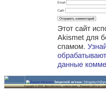
Email
Сайт
Этот сайт исп
Akismet для 
спамом.
Узнай
обрабатывают
данные комме
Зворотній зв'язок:
2drogobych@gm
Copyright © 2026. Дрогобиччина - новини краю . Редакція сайту не завжд