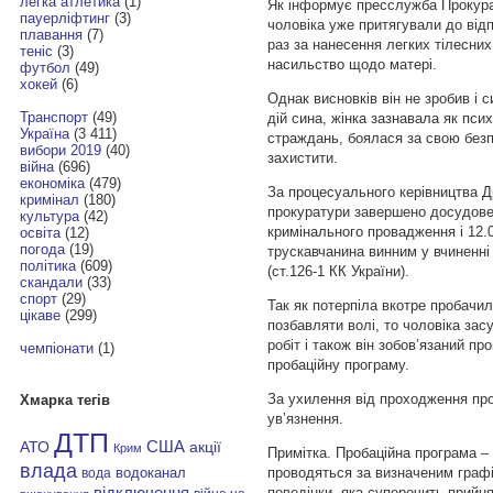
легка атлетика
(1)
Як інформує пресслужба Прокурат
пауерліфтинг
(3)
чоловіка уже притягували до відп
плавання
(7)
раз за нанесення легких тілесних
теніс
(3)
насильство щодо матері.
футбол
(49)
хокей
(6)
Однак висновків він не зробив і 
Транспорт
(49)
дій сина, жінка зазнавала як псих
Україна
(3 411)
страждань, боялася за свою безп
вибори 2019
(40)
захистити.
війна
(696)
економіка
(479)
За процесуального керівництва Д
кримінал
(180)
прокуратури завершено досудове
культура
(42)
кримінального провадження і 12.
освіта
(12)
погода
(19)
трускавчанина винним у вчиненн
політика
(609)
(ст.126-1 КК України).
скандали
(33)
спорт
(29)
Так як потерпіла вкотре пробачил
цікаве
(299)
позбавляти волі, то чоловіка за
робіт і також він зобов’язаний пр
чемпіонати
(1)
пробаційну програму.
За ухилення від проходження про
Хмарка тегів
ув’язнення.
ДТП
АТО
США
акції
Крим
Примітка. Пробаційна програма – 
влада
проводяться за визначеним графі
водоканал
вода
відключення
поведінки, яка суперечить прийня