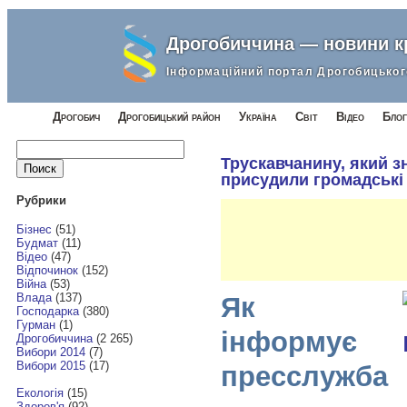
Дрогобиччина — новини 
Інформаційний портал Дрогобицьког
Дрогобич
Дрогобицький район
Україна
Світ
Відео
Блог
Найти:
Трускавчанину, який з
присудили громадські
Рубрики
Бізнес
(51)
Будмат
(11)
Відео
(47)
Відпочинок
(152)
Війна
(53)
Влада
(137)
Як
Господарка
(380)
Гурман
(1)
інформує
Дрогобиччина
(2 265)
Вибори 2014
(7)
Вибори 2015
(17)
пресслужба
Екологія
(15)
Здоров'я
(92)