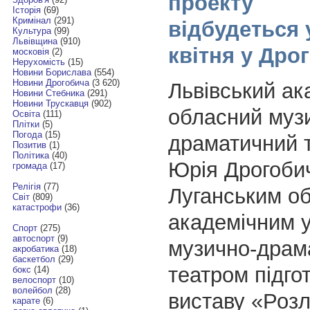
проекту
Історія
(69)
Кримінал
(291)
відбудеться 
Культура
(99)
Львівщина
(910)
квітня у Дро
московія
(2)
Нерухомість
(15)
Новини Борислава
(554)
Новини Дрогобича
(3 620)
Львівський ак
Новини Стебника
(291)
Новини Трускавця
(902)
обласний муз
Освіта
(111)
Плітки
(5)
Погода
(15)
драматичний т
Позитив
(1)
Політика
(40)
Юрія Дрогобич
громада
(17)
Релігія
(77)
Луганським о
Світ
(809)
катастрофи
(36)
академічним 
Спорт
(275)
автоспорт
(9)
музично-драм
акробатика
(18)
баскетбол
(29)
театром підго
бокс
(14)
велоспорт
(10)
волейбол
(28)
виставу «Розл
карате
(6)