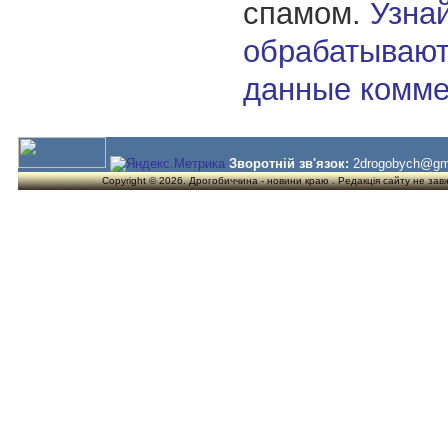
спамом.
Узнай
обрабатывают
данные комме
Зворотній зв'язок:
2drogobych@gm
Copyright © 2026. Дрогобиччина - новини краю . Редакція сайту не завжд