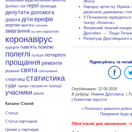
війна на
вшанування
(Фото)
герої
газ
громада
Донбасі
Народну артистку України 
депутати
допомога
дворічною державною стип
У Почаєвичах відбудеться 
діти
ерефія
дороги
театру «Козачок»
жертви
звитяги
злочини
Феєричний творчий концерт
змагання
карантин
зустрічі
Дрогобичі: — “Люди Титани
коронавірус
Репертуар Дрогобицького 
пам'ять
пожежі
курорти
полеглі
потерпілі
поліція
прощання
Підписуйтесь та чита
ремонти
свята
рішення
святкування
статистика
спортовці
суди
терористи
трагедії
тарифи
Опубліковано:
12.04.2018
учасники
школи
В рубриці:
Новини Дрогобича
|
Те
|
Коментарі відсутні
Каталог Статей
«
Розпочато ремонтні робот
Статьи
Покарання буде 
Статьи партнеров
Обов'язкові для заповнення - л
Цікаве у партнерів