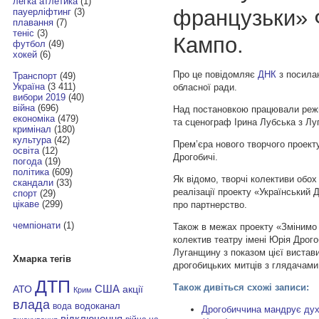
легка атлетика
(1)
французьки» 
пауерліфтинг
(3)
плавання
(7)
теніс
(3)
Кампо.
футбол
(49)
хокей
(6)
Про це повідомляє
ДНК
з посилан
Транспорт
(49)
Україна
(3 411)
обласної ради.
вибори 2019
(40)
війна
(696)
Над постановкою працювали реж
економіка
(479)
та сценограф Ірина Лубська з Лу
кримінал
(180)
культура
(42)
Прем’єра нового творчого проекту
освіта
(12)
Дрогобичі.
погода
(19)
політика
(609)
Як відомо, творчі колективи обох
скандали
(33)
реалізації проекту «Український
спорт
(29)
цікаве
(299)
про партнерство.
чемпіонати
(1)
Також в межах проекту «Змінимо 
колектив театру імені Юрія Дрого
Луганщину з показом цієї вистави
Хмарка тегів
дрогобицьких митців з глядачами 
ДТП
Також дивіться схожі записи:
АТО
США
акції
Крим
влада
водоканал
вода
Дрогобиччина мандрує дух 
відключення