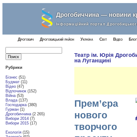
Дрогобиччина — новини 
Інформаційний портал Дрогобицьког
Дрогобич
Дрогобицький район
Україна
Світ
Відео
Блог
Найти:
Театр ім. Юрія Дрого
на Луганщині
Рубрики
Бізнес
(51)
Будмат
(11)
Відео
(47)
Відпочинок
(152)
Війна
(53)
Влада
(137)
Прем’єра
Господарка
(380)
Гурман
(1)
нового
Дрогобиччина
(2 265)
Вибори 2014
(7)
Вибори 2015
(17)
творчого
Екологія
(15)
Здоров'я
(92)