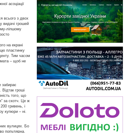
ної асоціації
ся всього з двох
у видачі грошей
шому-ліпшому
росто
ого на екрані
 цю пластинку
иденту. Тим часом
омата – щоб не
е забирає
 Відтак гроші
ність того, що
” за скотч. Це ж
200 гривень, і
ру купюри – ні.
ених вулицях. Бо
во популярна.