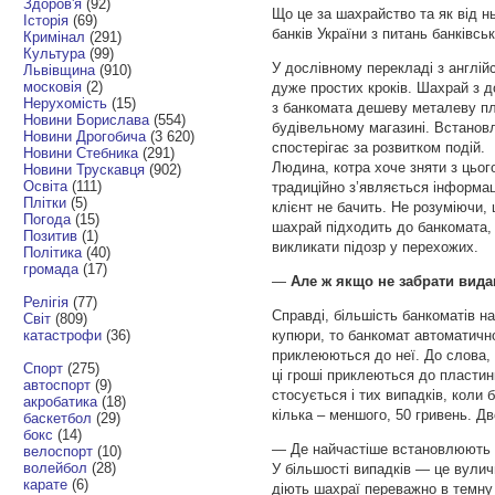
Здоров'я
(92)
Що це за шахрайство та як від н
Історія
(69)
банків України з питань банківсь
Кримінал
(291)
Культура
(99)
У дослівному перекладі з англій
Львівщина
(910)
московія
(2)
дуже простих кроків. Шахрай з д
Нерухомість
(15)
з банкомата дешеву металеву пла
Новини Борислава
(554)
будівельному магазині. Встановл
Новини Дрогобича
(3 620)
спостерігає за розвитком подій.
Новини Стебника
(291)
Людина, котра хоче зняти з цього
Новини Трускавця
(902)
Освіта
(111)
традиційно з’являється інформац
Плітки
(5)
клієнт не бачить. Не розуміючи, 
Погода
(15)
шахрай підходить до банкомата, 
Позитив
(1)
викликати підозр у перехожих.
Політика
(40)
громада
(17)
—
Але ж якщо не забрати видан
Релігія
(77)
Справді, більшість банкоматів н
Світ
(809)
катастрофи
(36)
купюри, то банкомат автоматично
приклеюються до неї. До слова, 
Спорт
(275)
ці гроші приклеються до пластин
автоспорт
(9)
стосується і тих випадків, коли 
акробатика
(18)
кілька – меншого, 50 гривень. Д
баскетбол
(29)
бокс
(14)
— Де найчастіше встановлюють 
велоспорт
(10)
волейбол
(28)
У більшості випадків — це вулич
карате
(6)
діють шахраї переважно в темну