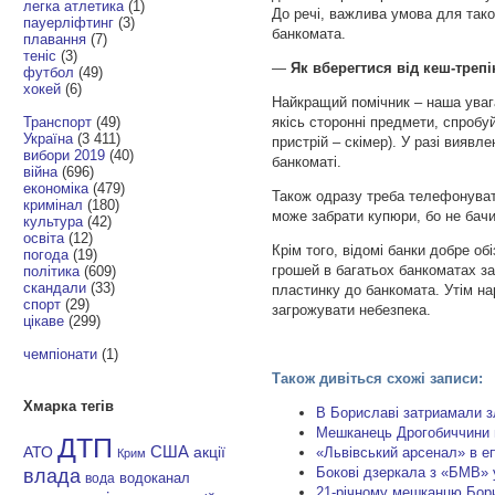
легка атлетика
(1)
До речі, важлива умова для так
пауерліфтинг
(3)
банкомата.
плавання
(7)
теніс
(3)
—
Як вберегтися від кеш-трепі
футбол
(49)
хокей
(6)
Найкращий помічник – наша уваг
Транспорт
(49)
якісь сторонні предмети, спробу
Україна
(3 411)
пристрій – скімер). У разі виявл
вибори 2019
(40)
банкоматі.
війна
(696)
економіка
(479)
Також одразу треба телефонувати
кримінал
(180)
може забрати купюри, бо не бачи
культура
(42)
освіта
(12)
Крім того, відомі банки добре о
погода
(19)
грошей в багатьох банкоматах з
політика
(609)
скандали
(33)
пластинку до банкомата. Утім на
спорт
(29)
загрожувати небезпека.
цікаве
(299)
чемпіонати
(1)
Також дивіться схожі записи:
Хмарка тегів
В Бориславі затриaмали з
Мешканець Дрогобиччини в
ДТП
АТО
США
«Львівський арсенал» в еп
акції
Крим
Бокові дзеркала з «БМВ» 
влада
водоканал
вода
21-річному мешканцю Бори