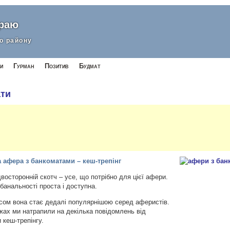
краю
о району
и
Гурман
Позитив
Будмат
ати
а афера з банкоматами – кеш-трепінг
осторонній скотч – усе, що потрібно для цієї афери.
банальності проста і доступна.
асом вона стає дедалі популярнішою серед аферистів.
ах ми натрапили на декілька повідомлень від
 кеш-трепінгу.