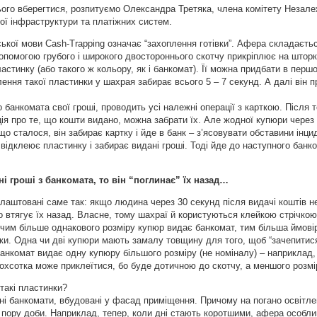
ього вберегтися, розпитуємо Олександра Третяка, члена комітету Незалеж
кої інфраструктури та платіжних систем.
ської мови Cash-Trapping означає “захоплення готівки”. Афера складаєть
опомогою грубого і широкого двостороннього скотчу прикріплює на шторк
стинку (або такого ж кольору, як і банкомат). Її можна придбати в пер
ення такої пластинки у шахрая забирає всього 5 – 7 секунд. А далі він п
 банкомата свої гроші, проводить усі належні операції з карткою. Після т
ія про те, що кошти видано, можна забрати їх. Але жодної купюри через
що сталося, він забирає картку і йде в банк – з’ясовувати обставини інц
відклеює пластинку і забирає видані гроші. Тоді йде до наступного банк
і гроші з банкомата, то він “поглинає” їх назад…
алаштовані саме так: якщо людина через 30 секунд після видачі коштів н
 втягує їх назад. Власне, тому шахраї й користуються клейкою стрічкою.
чим більше однакового розміру купюр видає банкомат, тим більша ймовір
ки. Одна чи дві купюри мають замалу товщину для того, щоб “зачепитися
банкомат видає одну купюру більшого розміру (не номіналу) – наприклад, 
вохсотка може приклеїтися, бо буде дотичною до скотчу, а меншого розмі
такі пластинки?
ні банкомати, вбудовані у фасад приміщення. Причому на погано освітл
 пору доби. Наприклад, тепер, коли дні стають коротшими, афера особли