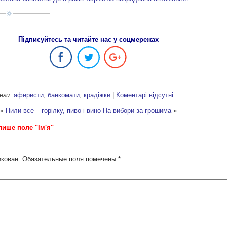
Підписуйтесь та читайте нас у соцмережах
еги:
аферисти
,
банкомати
,
крадіжки
|
Коментарі відсутні
«
Пили все – горілку, пиво і вино
На вибори за грошима
»
лише поле "Ім'я"
икован.
Обязательные поля помечены
*