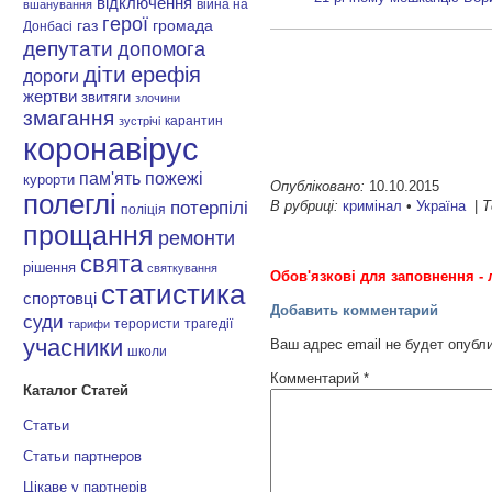
відключення
війна на
вшанування
герої
газ
громада
Донбасі
депутати
допомога
діти
ерефія
дороги
жертви
звитяги
злочини
змагання
карантин
зустрічі
коронавірус
пам'ять
пожежі
курорти
Опубліковано:
10.10.2015
полеглі
В рубриці:
кримінал
•
Україна
|
Т
потерпілі
поліція
прощання
ремонти
свята
рішення
святкування
Обов'язкові для заповнення - 
статистика
спортовці
Добавить комментарий
суди
терористи
трагедії
тарифи
учасники
Ваш адрес email не будет опубл
школи
Комментарий
*
Каталог Статей
Статьи
Статьи партнеров
Цікаве у партнерів