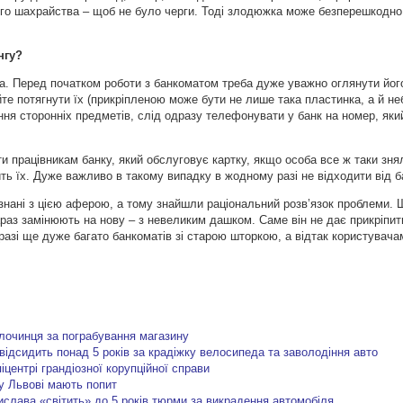
ого шахрайства – щоб не було черги. Тоді злодюжка може безперешкодно 
нгу?
а. Перед початком роботи з банкоматом треба дуже уважно оглянути йог
йте потягнути їх (прикріпленою може бути не лише така пластинка, а й н
ення сторонніх предметів, слід одразу телефонувати у банк на номер, яки
 працівникам банку, який обслуговує картку, якщо особа все ж таки знял
ть їх. Дуже важливо в такому випадку в жодному разі не відходити від 
бізнані з цією аферою, а тому знайшли раціональний розв’язок проблеми. 
араз замінюють на нову – з невеликим дашком. Саме він не дає прикріпи
разі ще дуже багато банкоматів зі старою шторкою, а відтак користувач
лочинця за пограбування магазину
ідсидить понад 5 років за крадіжку велосипеда та заволодіння авто
іцентрі грандіозної корупційної справи
у Львові мають попит
слава «світить» до 5 років тюрми за викрадення автомобіля