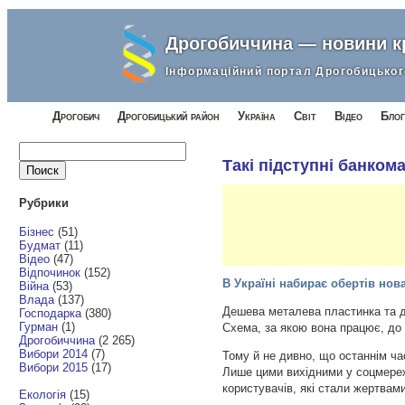
Дрогобиччина — новини 
Інформаційний портал Дрогобицьког
Дрогобич
Дрогобицький район
Україна
Світ
Відео
Блог
Найти:
Такі підступні банком
Рубрики
Бізнес
(51)
Будмат
(11)
Відео
(47)
Відпочинок
(152)
В Україні набирає обертів нов
Війна
(53)
Влада
(137)
Дешева металева пластинка та дв
Господарка
(380)
Гурман
(1)
Схема, за якою вона працює, до 
Дрогобиччина
(2 265)
Вибори 2014
(7)
Тому й не дивно, що останнім ч
Вибори 2015
(17)
Лише цими вихідними у соцмереж
користувачів, які стали жертвами
Екологія
(15)