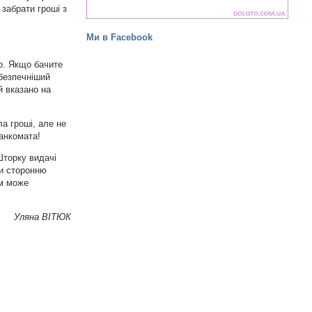
забрати гроші з
Ми в Facebook
о. Якщо бачите
ебезпечніший
й вказано на
а гроші, але не
банкомата!
Шторку видачі
ти сторонню
ам може
Уляна ВІТЮК