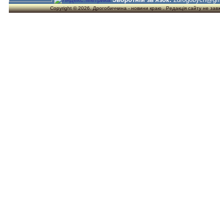
Copyright © 2026. Дрогобиччина - новини краю . Редакція сайту не завжд