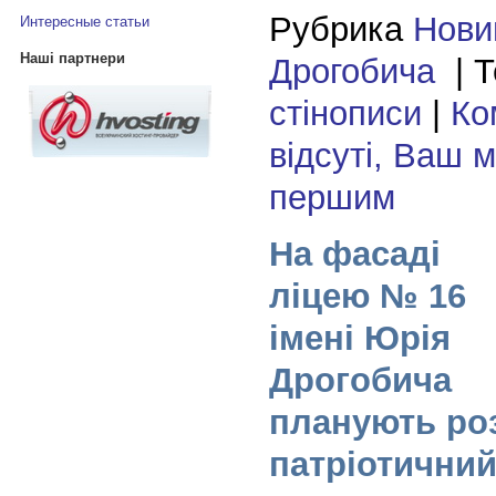
Рубрика
Нови
Интересные статьи
Наші партнери
Дрогобича
| Т
стінописи
|
Ко
відсуті, Ваш 
першим
На фасаді
ліцею № 16
імені Юрія
Дрогобича
планують ро
патріотичний