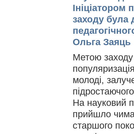
Ініціатором 
заходу була 
педагогічног
Ольга Заяць
Метою заходу
популяризація
молоді, залуч
підростаючого
На науковий пі
прийшло чим
старшого поко