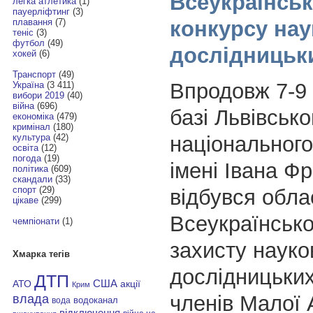
Всеукраїнськ
легка атлетика
(1)
пауерліфтинг
(3)
конкурсу нау
плавання
(7)
теніс
(3)
футбол
(49)
дослідницьки
хокей
(6)
Транспорт
(49)
Впродовж 7-9
Україна
(3 411)
вибори 2019
(40)
війна
(696)
базі Львівсько
економіка
(479)
кримінал
(180)
національного
культура
(42)
освіта
(12)
погода
(19)
імені Івана Ф
політика
(609)
скандали
(33)
спорт
(29)
відбувся обла
цікаве
(299)
Всеукраїнсько
чемпіонати
(1)
захисту науко
Хмарка тегів
дослідницьких
ДТП
АТО
США
акції
Крим
членів Малої 
влада
водоканал
вода
відключення