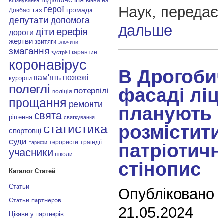
війна на
вшанування
Наук, переда
герої
газ
громада
Донбасі
депутати
допомога
дальше
діти
ерефія
дороги
жертви
звитяги
злочини
змагання
карантин
зустрічі
коронавірус
В Дрогоби
пам'ять
пожежі
курорти
полеглі
фасаді лі
потерпілі
поліція
прощання
ремонти
планують
свята
рішення
святкування
розмістит
статистика
спортовці
суди
терористи
трагедії
тарифи
патріотич
учасники
школи
стінопис
Каталог Статей
Статьи
Опубліковано
Статьи партнеров
21.05.2024
Цікаве у партнерів