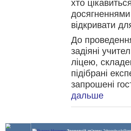
хто цікавитьс
досягненнями
відкривати дл
До проведення
задіяні учител
ліцею, складе
підібрані екс
запрошені гос
дальше
Зворотній зв'язок:
2drogobych@gm