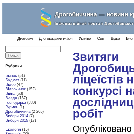
Дрогобиччина — новини 
Інформаційний портал Дрогобицьког
Дрогобич
Дрогобицький район
Україна
Світ
Відео
Блог
Найти:
Звитяги
Дрогобиц
Рубрики
ліцеїстів 
Бізнес
(51)
Будмат
(11)
Відео
(47)
конкурсі н
Відпочинок
(152)
Війна
(53)
дослідниц
Влада
(137)
Господарка
(380)
Гурман
(1)
робіт
Дрогобиччина
(2 265)
Вибори 2014
(7)
Вибори 2015
(17)
Опубліковано
Екологія
(15)
Здоров'я
(92)