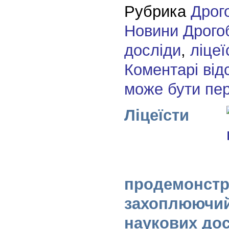
Рубрика
Дрог
Новини Дрого
досліди
,
ліцеї
Коментарі від
може бути пе
Ліцеїсти
продемонстр
захоплюючий
наукових дос