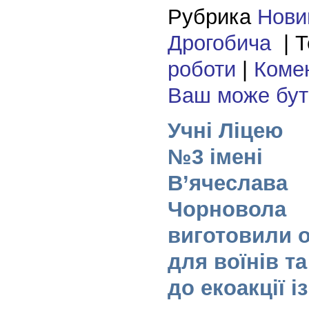
Рубрика
Нови
Дрогобича
| Т
роботи
|
Комен
Ваш може бу
Учні Ліцею
№3 імені
В’ячеслава
Чорновола
виготовили о
для воїнів т
до екоакції і