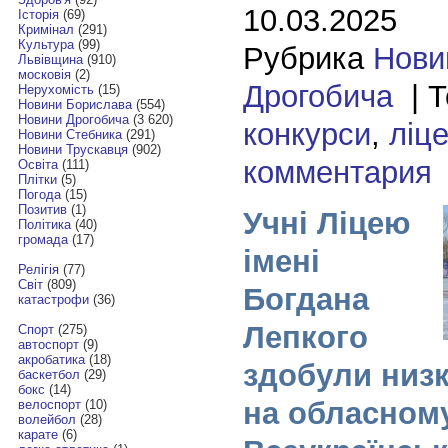
10.03.2025
Історія
(69)
Кримінал
(291)
Культура
(99)
Рубрика
Нови
Львівщина
(910)
московія
(2)
Дрогобича
| Т
Нерухомість
(15)
Новини Борислава
(554)
Новини Дрогобича
(3 620)
конкурси
,
ліце
Новини Стебника
(291)
Новини Трускавця
(902)
комментария
Освіта
(111)
Плітки
(5)
Погода
(15)
Позитив
(1)
Учні Ліцею
Політика
(40)
громада
(17)
імені
Релігія
(77)
Світ
(809)
Богдана
катастрофи
(36)
Лепкого
Спорт
(275)
автоспорт
(9)
акробатика
(18)
здобули низ
баскетбол
(29)
бокс
(14)
на обласному
велоспорт
(10)
волейбол
(28)
карате
(6)