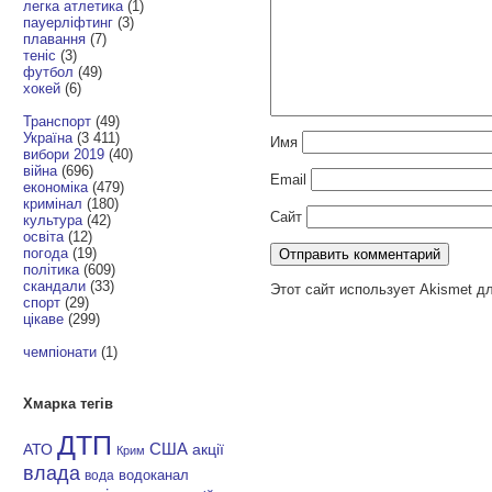
легка атлетика
(1)
пауерліфтинг
(3)
плавання
(7)
теніс
(3)
футбол
(49)
хокей
(6)
Транспорт
(49)
Україна
(3 411)
Имя
вибори 2019
(40)
війна
(696)
Email
економіка
(479)
кримінал
(180)
Сайт
культура
(42)
освіта
(12)
погода
(19)
політика
(609)
скандали
(33)
Этот сайт использует Akismet д
спорт
(29)
цікаве
(299)
чемпіонати
(1)
Хмарка тегів
ДТП
АТО
США
акції
Крим
влада
водоканал
вода