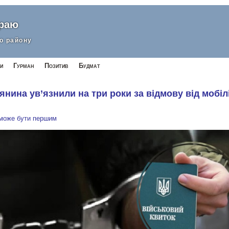
краю
о району
и
Гурман
Позитив
Будмат
янина ув’язнили на три роки за відмову від мобілі
 може бути першим