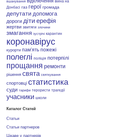
відключення
війна на
вшанування
герої
газ
громада
Донбасі
депутати
допомога
діти
ерефія
дороги
жертви
звитяги
злочини
змагання
карантин
зустрічі
коронавірус
пам'ять
пожежі
курорти
полеглі
потерпілі
поліція
прощання
ремонти
свята
рішення
святкування
статистика
спортовці
суди
терористи
трагедії
тарифи
учасники
школи
Каталог Статей
Статьи
Статьи партнеров
Цікаве у партнерів