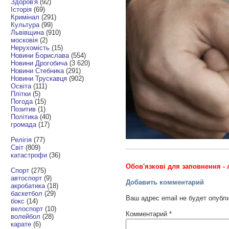
Здоров'я
(92)
Історія
(69)
Кримінал
(291)
Культура
(99)
Львівщина
(910)
московія
(2)
Нерухомість
(15)
Новини Борислава
(554)
Новини Дрогобича
(3 620)
Новини Стебника
(291)
Новини Трускавця
(902)
Освіта
(111)
Плітки
(5)
Погода
(15)
Позитив
(1)
Політика
(40)
громада
(17)
Релігія
(77)
Світ
(809)
катастрофи
(36)
Обов'язкові для заповнення - 
Спорт
(275)
автоспорт
(9)
Добавить комментарий
акробатика
(18)
баскетбол
(29)
Ваш адрес email не будет опубл
бокс
(14)
велоспорт
(10)
Комментарий
*
волейбол
(28)
карате
(6)