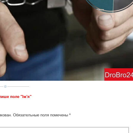
лише поле "Ім'я"
икован.
Обязательные поля помечены
*