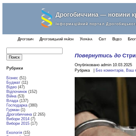
Дрогобиччина — новини 
Інформаційний портал Дрогобицьког
Дрогобич
Дрогобицький район
Україна
Світ
Відео
Блог
Найти:
Повернутись до
Стри
Опубліковано admin 10.03.2025
Рубрики
Рубрика |
Без коментарів, Ваш
Бізнес
(51)
Будмат
(11)
Відео
(47)
Відпочинок
(152)
Війна
(53)
Влада
(137)
Господарка
(380)
Гурман
(1)
Дрогобиччина
(2 265)
Вибори 2014
(7)
Вибори 2015
(17)
Екологія
(15)