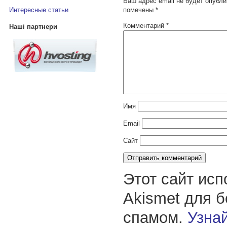
Ваш адрес email не будет опубли
помечены
*
Интересные статьи
Комментарий
*
Наші партнери
Имя
Email
Сайт
Этот сайт исп
Akismet для 
спамом.
Узнай