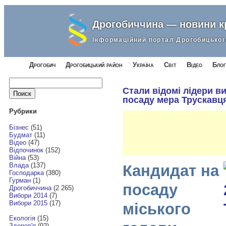
Дрогобиччина — новини 
Інформаційний портал Дрогобицьког
Дрогобич
Дрогобицький район
Україна
Світ
Відео
Блог
Найти:
Стали відомі лідери в
посаду мера Трускавц
Рубрики
Бізнес
(51)
Будмат
(11)
Відео
(47)
Відпочинок
(152)
Війна
(53)
Влада
(137)
Кандидат на
Господарка
(380)
Гурман
(1)
посаду
Дрогобиччина
(2 265)
Вибори 2014
(7)
Вибори 2015
(17)
міського
Екологія
(15)
Здоров'я
(92)