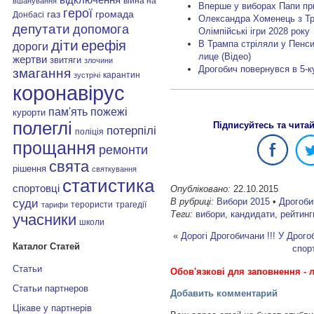
війна на
вшанування
Вперше у виборах Папи пр
герої
газ
громада
Донбасі
Олександра Хоменець з Тр
депутати
допомога
Олімпійські ігри 2028 року
діти
ерефія
В Трампа стріляли у Пенси
дороги
лице (Відео)
жертви
звитяги
злочини
Дрогобич повернувся в 5-к
змагання
карантин
зустрічі
коронавірус
пам'ять
пожежі
курорти
полеглі
Підписуйтесь та чита
потерпілі
поліція
прощання
ремонти
свята
рішення
святкування
статистика
спортовці
Опубліковано:
22.10.2015
суди
В рубриці:
Вибори 2015
•
Дрогоби
терористи
трагедії
тарифи
Теги:
вибори
,
кандидати
,
рейтинг
учасники
школи
«
Дорогі Дрогобичани !!!
У Дрогоб
Каталог Статей
спор
Статьи
Обов'язкові для заповнення - л
Статьи партнеров
Добавить комментарий
Цікаве у партнерів