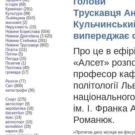
голови
Історія
(69)
Кримінал
(291)
Трускавця А
Культура
(99)
Львівщина
(910)
Кульчинськи
московія
(2)
Нерухомість
(15)
Новини Борислава
(554)
випереджає 
Новини Дрогобича
(3 620)
Новини Стебника
(291)
Новини Трускавця
(902)
Про це в ефір
Освіта
(111)
Плітки
(5)
Погода
(15)
«Алсет» розпо
Позитив
(1)
Політика
(40)
професор ка
громада
(17)
Релігія
(77)
політології Ль
Світ
(809)
катастрофи
(36)
національного
Спорт
(275)
автоспорт
(9)
ім. І. Франка 
акробатика
(18)
баскетбол
(29)
Романюк.
бокс
(14)
велоспорт
(10)
волейбол
(28)
карате
(6)
«Протягом двох місяців ми фіксу