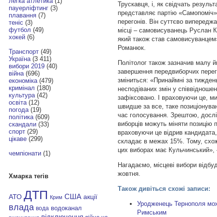
легка атлетика
(1)
Трускавця, і, як свідчать резуль
пауерліфтинг
(3)
представляє партію «Самопоміч»
плавання
(7)
перегонів. Він суттєво випередж
теніс
(3)
футбол
(49)
місці – самовисуванець Руслан Ко
хокей
(6)
який також став самовисуванцем
Романюк.
Транспорт
(49)
Україна
(3 411)
Політолог також зазначив малу йм
вибори 2019
(40)
завершення передвиборчих перего
війна
(696)
зміниться: «Принаймні за тижден
економіка
(479)
кримінал
(180)
несподіваних змін у співвідношен
культура
(42)
зафіксовано. І враховуючи це, м
освіта
(12)
швидше за все, таке позиціонува
погода
(19)
час голосування. Зрештою, досл
політика
(609)
виборців можуть міняти позицію 
скандали
(33)
спорт
(29)
враховуючи це відрив кандидата,
цікаве
(299)
складає в межах 15%. Тому, схож
цих виборах має Кульчинський», 
чемпіонати
(1)
Нагадаємо, місцеві вибори відбуд
жовтня.
Хмарка тегів
Також дивіться схожі записи:
ДТП
АТО
США
акції
Крим
Уродженець Тернополя мо
влада
водоканал
вода
Римським
відключення