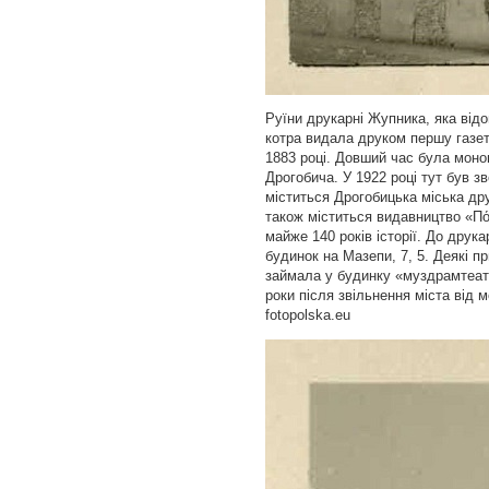
Руїни друкарні Жупника, яка відо
котра видала друком першу газе
1883 році. Довший час була моно
Дрогобича. У 1922 році тут був з
міститься Дрогобицька міська дру
також міститься видавництво «По́
майже 140 років історії. До друка
будинок на Мазепи, 7, 5. Деякі 
займала у будинку «муздрамтеат
роки після звільнення міста від 
fotopolska.eu