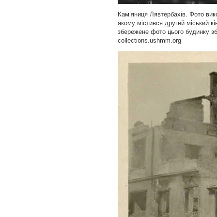
Кам’яниця Лявтербахів. Фото вик
якому містився другий міський к
збережене фото цього будинку зб
collections.ushmm.org