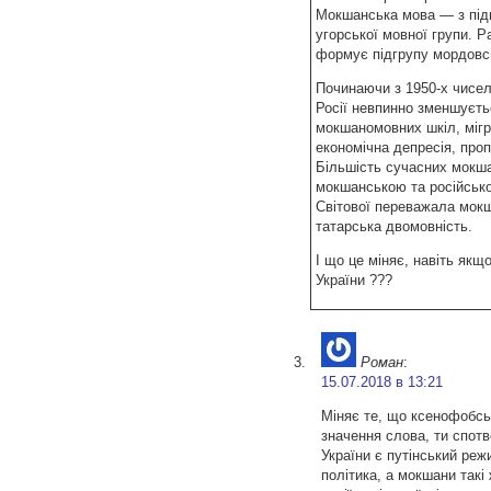
Мокшанська мова — з підг
угорської мовної групи. 
формує підгрупу мордовс
Починаючи з 1950-х чисел
Росії невпинно зменшуєть
мокшаномовних шкіл, мігр
економічна депресія, проп
Більшість сучасних мокша
мокшанською та російсько
Світової переважала мокш
татарська двомовність.
І що це міняє, навіть якщ
України ???
Роман
:
15.07.2018 в 13:21
Міняє те, що ксенофобсь
значення слова, ти спотв
України є путінський реж
політика, а мокшани такі 