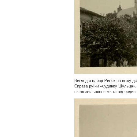
Вигляд з площі Ринок на вежу-дз
Справа руїни «будинку Шульца». 
після звільнення міста від ордин