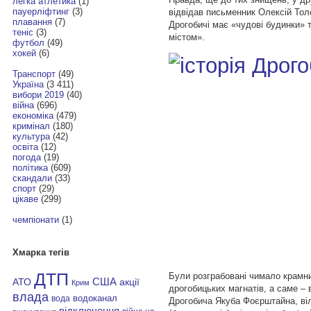
легка атлетика
(1)
пауерліфтинг
(3)
відвідав письменник Олексій Толс
плавання
(7)
Дрогобичі має «чудові будинки» 
теніс
(3)
містом».
футбол
(49)
хокей
(6)
Транспорт
(49)
Україна
(3 411)
вибори 2019
(40)
війна
(696)
економіка
(479)
кримінал
(180)
культура
(42)
освіта
(12)
погода
(19)
політика
(609)
скандали
(33)
спорт
(29)
цікаве
(299)
чемпіонати
(1)
Хмарка тегів
ДТП
Були розграбовані чимало крамни
АТО
США
акції
Крим
дрогобицьких магнатів, а саме – 
влада
водоканал
вода
Дрогобича Якуба Фоєрштайна, в
відключення