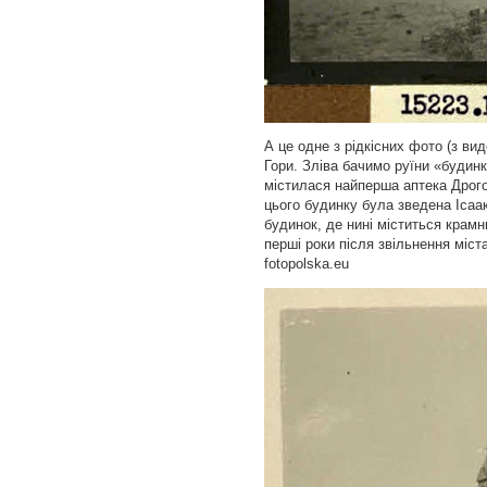
А це одне з рідкісних фото (з ви
Гори. Зліва бачимо руїни «будинк
містилася найперша аптека Дрогоб
цього будинку була зведена Іса
будинок, де нині міститься крамн
перші роки після звільнення міс
fotopolska.eu