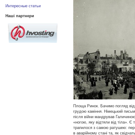
Интересные статьи
Наші партнери
Площа Ринок. Бачимо погляд від 
грудою каміння. Німецький пись
після війни мандрував Галичиною
«ногою, яку відтяли від тіла». Є т
трапилося з самою ратушею: пер
в аварійному стані та, як свідчат