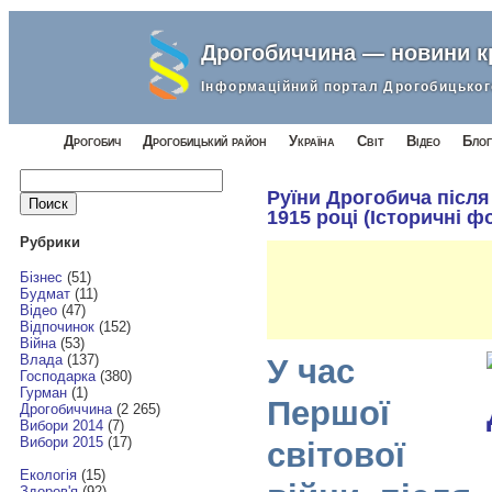
Дрогобиччина — новини 
Інформаційний портал Дрогобицьког
Дрогобич
Дрогобицький район
Україна
Світ
Відео
Блог
Найти:
Руїни Дрогобича після
1915 році (Історичні ф
Рубрики
Бізнес
(51)
Будмат
(11)
Відео
(47)
Відпочинок
(152)
Війна
(53)
Влада
(137)
У час
Господарка
(380)
Гурман
(1)
Першої
Дрогобиччина
(2 265)
Вибори 2014
(7)
Вибори 2015
(17)
світової
Екологія
(15)
Здоров'я
(92)