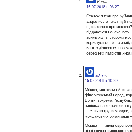
Роман
:
15.07.2018 в 06:27
Стецюк писав про руйнац
закрались в текст публіка
щось знаєш про мокшан? 
піддаються небаченому 
асиміляції зі сторони мо
користуєшся fb, то знайд
багато дізнаєшся про мо
серед них патріотів Украї
admin
:
15.07.2018 в 10:29
Móкша, мокшани (Мокшан
фіно-угорський народ, ко
Волги, зокрема Республік
національною номенклату
— етнічна група мордви; 
мокшанських організацій 
Мокша — типові європеої
північночорноморького ан