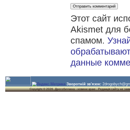
Этот сайт исп
Akismet для 
спамом.
Узнай
обрабатывают
данные комме
Зворотній зв'язок:
2drogobych@gm
Copyright © 2026. Дрогобиччина - новини краю . Редакція сайту не завжд