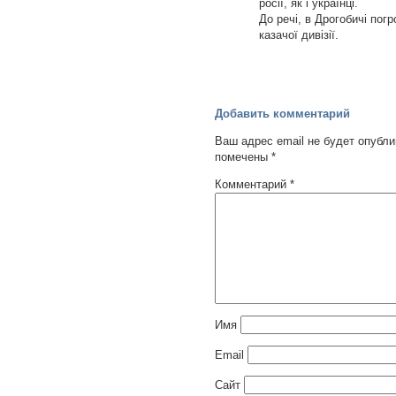
росії, як і українці.
До речі, в Дрогобичі погр
казачої дивізії.
Добавить комментарий
Ваш адрес email не будет опубли
помечены
*
Комментарий
*
Имя
Email
Сайт