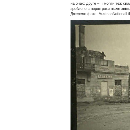
на очах; друге – її могли теж спа
зроблене в перші роки після звіль
Джерело фото: AustrianNationalLi