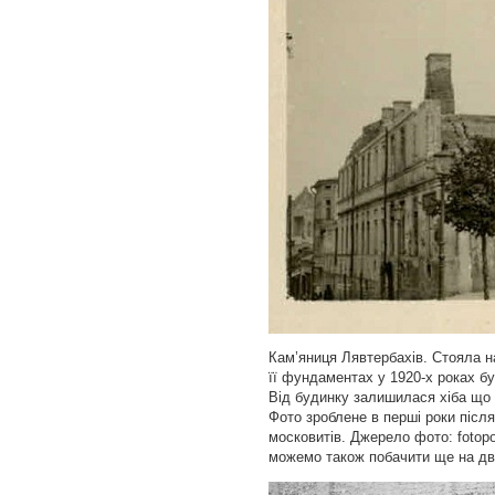
Кам’яниця Лявтербахів. Стояла на
її фундаментах у 1920-х роках б
Від будинку залишилася хіба що
Фото зроблене в перші роки після
московитів. Джерело фото: fotopol
можемо також побачити ще на дв