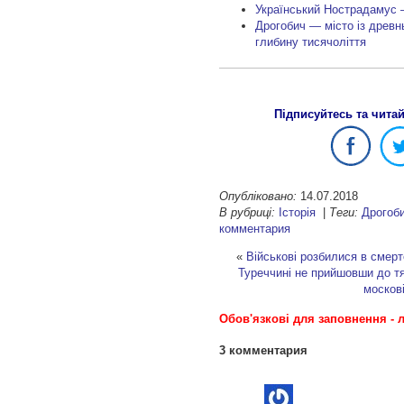
Український Нострадамус 
Дрогобич — місто із древнь
глибину тисячоліття
Підписуйтесь та чита
Опубліковано:
14.07.2018
В рубриці:
Історія
|
Теги:
Дрогоб
комментария
«
Військові розбилися в смер
Туреччині не прийшовши до т
москов
Обов'язкові для заповнення - л
3 комментария