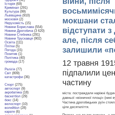
війни, після
Історія
(69)
Кримінал
(291)
восьмимісячн
Культура
(99)
Львівщина
(910)
мокшани ста
московія
(2)
Нерухомість
(15)
Новини Борислава
(554)
відступати з
Новини Дрогобича
(3 620)
Новини Стебника
(291)
але, після с
Новини Трускавця
(902)
Освіта
(111)
Плітки
(5)
залишили «п
Погода
(15)
Позитив
(1)
Політика
(40)
12 травня 191
громада
(17)
Релігія
(77)
підпалили це
Світ
(809)
катастрофи
(36)
частину
Спорт
(275)
автоспорт
(9)
акробатика
(18)
міста: постраждали наріжні будин
баскетбол
(29)
давньої «візничної площі» (нині в
бокс
(14)
Частина дрогобицьких руїн стояла
велоспорт
(10)
ціле десятиліття.
волейбол
(28)
карате
(6)
Правда, ще до тих знищень, у дру