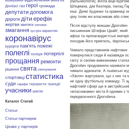
війна на
вшанування
(бальнеологія), вілла віце-бурґо
герої
газ
громада
Шпіцмана, дім Кезлера, палац Ґар
Донбасі
депутати
інші. Деякі будинки та крамниці 
допомога
ціну їхнім же власникам або спе
діти
ерефія
дороги
жертви
звитяги
злочини
Після відступу мокшан Дрогобич 
змагання
письменник Штефан Цвайґ, який з
карантин
зустрічі
коронавірус
афіші та пропагандистські матері
походив його приятель, берлінсь
пам'ять
пожежі
курорти
Чимало представників нафтових ро
полеглі
потерпілі
поліція
повернулися сюди й назавжди осіл
прощання
світу зі своїми вивезеними статк
ремонти
Дрогобич продовжили називати мі
свята
рішення
святкування
чимало адвокатів. А львівські жу
статистика
«Хвіля» жартували, що з них та 
спортовці
не одну футбольну команду. Ті ад
суди
терористи
трагедії
тарифи
нафтовій сфері ще в австрійськи
учасники
«власниками» міста й одними з тв
школи
передвоєнного Дрогобича.
Каталог Статей
Статьи
Статьи партнеров
Цікаве у партнерів