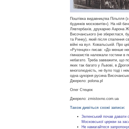
Поштівка видавництва Пільпля (
будинків московитів»). На ній ба
Лявтербахів, друкарню Аарона Ж
Височанського (не збереглася, бу
та Ринку), який після спалення с
війні на вул. Ковальській. Про ц
«Рутенцях» писав: «До менше нев
гімназистів належали гостини в п
небагато. Треба завважити, що по
яких так багато у Львові, в Дрог
многолюдність, не було тоді і нем
одна цукорня русина Височанськог
Джерело: polona.pl
Олег Стецюк
Джерело: zmistovno.com.ua
Також дивіться схожі записи:
Зеленський почав давати 
Московської церкви за зас
Не намагайтеся запропонув