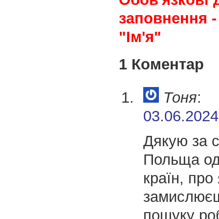
заповнення -
"Ім'я"
1 Коментар
Тоня
:
03.06.2024
Дякую за с
Польща од
країн, про
замислює
пошуку ро