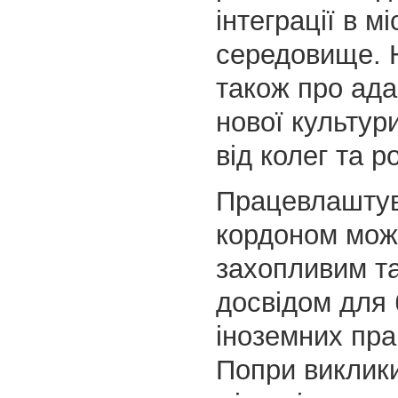
інтеграції в м
середовище. 
також про ада
нової культур
від колег та р
Працевлаштув
кордоном мож
захопливим та
досвідом для 
іноземних пра
Попри виклики