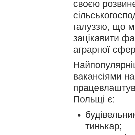
своєю розвин
сільськогосп
галуззю, що 
зацікавити фах
аграрної сфер
Найпопулярн
вакансіями на
працевлаштув
Польщі є:
будівельни
тинькар;