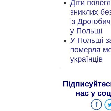
Діти полегл
зниклих без
із Дрогобич
у Польщі
У Польщі з
померла м
українців
Підписуйтес
нас у со