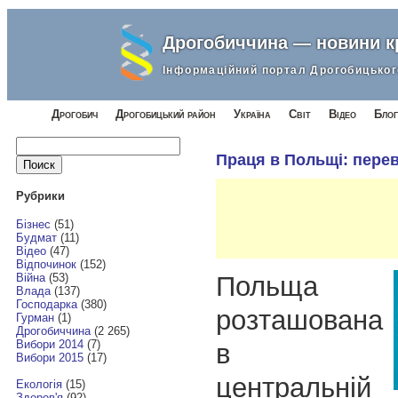
Дрогобиччина — новини 
Інформаційний портал Дрогобицьког
Дрогобич
Дрогобицький район
Україна
Світ
Відео
Блог
Найти:
Праця в Польщі: перев
Рубрики
Бізнес
(51)
Будмат
(11)
Відео
(47)
Відпочинок
(152)
Польща
Війна
(53)
Влада
(137)
Господарка
(380)
розташована
Гурман
(1)
Дрогобиччина
(2 265)
Вибори 2014
(7)
в
Вибори 2015
(17)
центральній
Екологія
(15)
Здоров'я
(92)