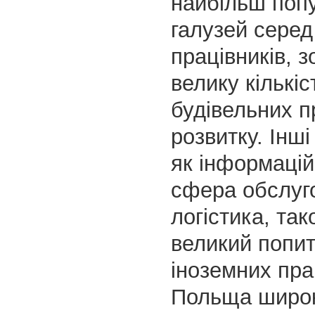
найбільш поп
галузей серед
працівників, 
велику кількіс
будівельних п
розвитку. Інші
як інформаційн
сфера обслуг
логістика, та
великий попит
іноземних пра
Польща широк