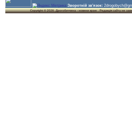
Зворотній зв'язок:
2drogobych@gm
Copyright © 2026. Дрогобиччина - новини краю . Редакція сайту не завжд