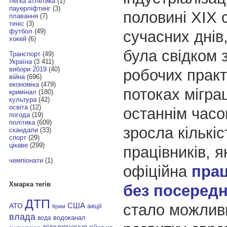
легка атлетика
(1)
пауерліфтинг
(3)
половині ХІХ с
плавання
(7)
теніс
(3)
футбол
(49)
сучасних днів
хокей
(6)
була свідком з
Транспорт
(49)
Україна
(3 411)
вибори 2019
(40)
робочих практ
війна
(696)
економіка
(479)
потоках міграц
кримінал
(180)
культура
(42)
освіта
(12)
останнім часо
погода
(19)
політика
(609)
зросла кількі
скандали
(33)
спорт
(29)
цікаве
(299)
працівників, я
чемпіонати
(1)
офіційна
прац
Хмарка тегів
без посередн
ДТП
стало можлив
АТО
США
акції
Крим
влада
водоканал
вода
відключення