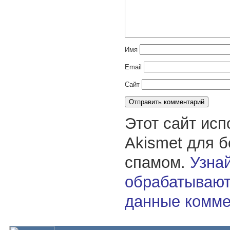
Имя
Email
Сайт
Этот сайт исп
Akismet для 
спамом.
Узнай
обрабатывают
данные комме