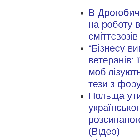
В Дрогобич
на роботу в
сміттєвозів
“Бізнесу ви
ветеранів: 
мобілізують
тези з фо
Польща ути
українськог
розсипаног
(Відео)