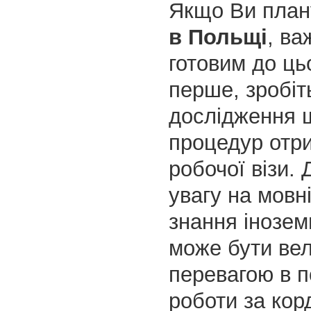
Якщо Ви пла
в Польщі
, ва
готовим до цьо
перше, зробіт
дослідження 
процедур отр
робочої візи. 
увагу на мовн
знання інозем
може бути ве
перевагою в 
роботи за кор