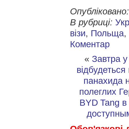
Опубліковано:
В рубриці:
Укр
візи
,
Польща
,
Коментар
«
Завтра у
відбудеться
панахида 
полеглих Ге
BYD Tang в
доступны
Обов'язкові 