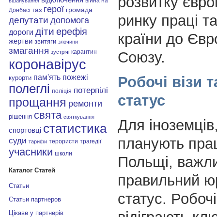
розвитку євро
війна на
вшанування
герої
газ
громада
Донбасі
ринку праці т
депутати
допомога
діти
ерефія
дороги
країни до Євр
жертви
звитяги
злочини
змагання
карантин
Союзу.
зустрічі
коронавірус
пам'ять
пожежі
Робочі візи 
курорти
полеглі
потерпілі
поліція
статус
прощання
ремонти
свята
рішення
святкування
Для іноземців,
статистика
спортовці
планують пра
суди
терористи
трагедії
тарифи
учасники
школи
Польщі, важл
Каталог Статей
правильний ю
Статьи
статус. Робочі
Статьи партнеров
Цікаве у партнерів