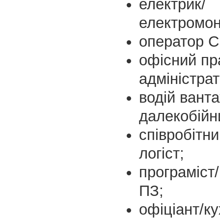
електрик/
електромон
оператор 
офісний пр
адміністрат
водій ванта
далекобійн
співробітни
логіст;
програміст
ПЗ;
офіціант/ку