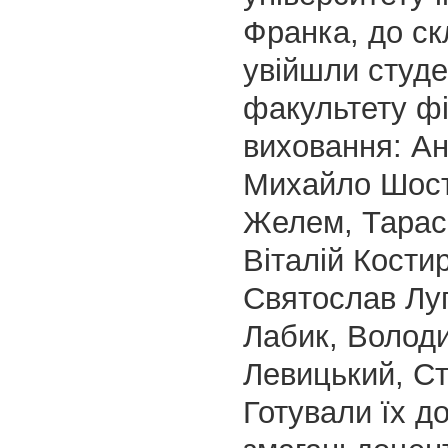
Франка, до ск
увійшли студ
факультету фі
виховання: Ан
Михайло Шоста
Желем, Тарас
Віталій Костир
Святослав Луп
Лабик, Волод
Левицький, С
Готували їх д