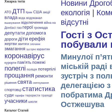
Новини Дрого
Хмарка тегів
ДТП
екологія
|
Ком
АТО
США
акції
Крим
влада
водоканал
вода
відсутні
відключення
війна на
вшанування
герої
газ
громада
Донбасі
Гості з О
депутати
допомога
діти
ерефія
дороги
побували 
жертви
звитяги
злочини
змагання
карантин
зустрічі
коронавірус
Минулої п’ятн
пам'ять
пожежі
курорти
міській раді
полеглі
потерпілі
поліція
зустріч з по
прощання
ремонти
свята
рішення
делегацією з 
святкування
статистика
спортовці
побратима Д
суди
терористи
трагедії
тарифи
учасники
школи
Остжешува
Каталог Статей