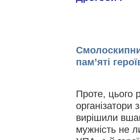
Смолоскипн
пам’яті геро
Проте, цього 
організатори 
вирішили вша
мужність не л