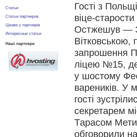
Гості з Польщ
Статьи
віце-старости 
Статьи партнеров
Цікаве у партнерів
Остжешув — 
Интересные статьи
Вітковською, 
Наші партнери
запрошення По
ліцею №15, д
у шостому Фе
вареників. У м
гості зустріли
секретарем мі
Тарасом Мети
обговорили н