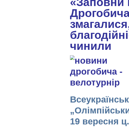
«Заповни 
Дрогобича»
змагалися,
благодійн
чинили
Всеукраїнсько
„Олімпійськ
19 вересня ц.