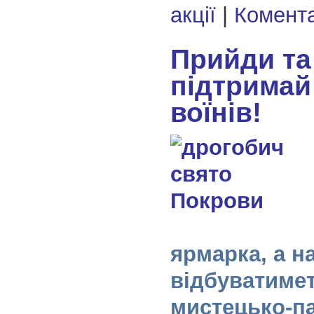
акції
|
Комента
Прийди та
підтримай
воїнів!
ярмарка, а на
відбуватиме
мистецько-па