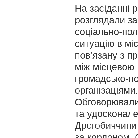
На засіданні 
розглядали за
соціально-пол
ситуацію в міс
пов’язану з п
між місцевою
громадсько-по
організаціями.
Обговорювал
та удосконале
Дрогобиччини 
за кордоном.