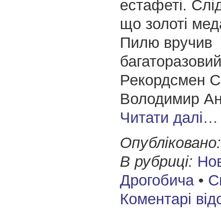
естафеті. Слі
що золоті мед
Пилю вручив
багаторазовий
Рекордсмен Св
Володимир Ан
Читати далі…
Опубліковано:
В рубриці:
Но
Дрогобича
•
С
Коментарі від