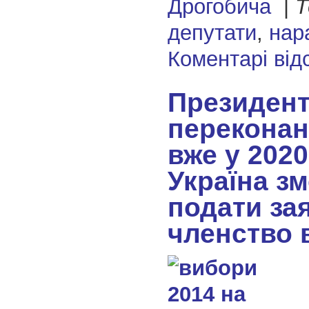
Дрогобича
|
Т
депутати
,
нар
Коментарі від
Президен
переконан
вже у 2020
Україна з
подати за
членство 