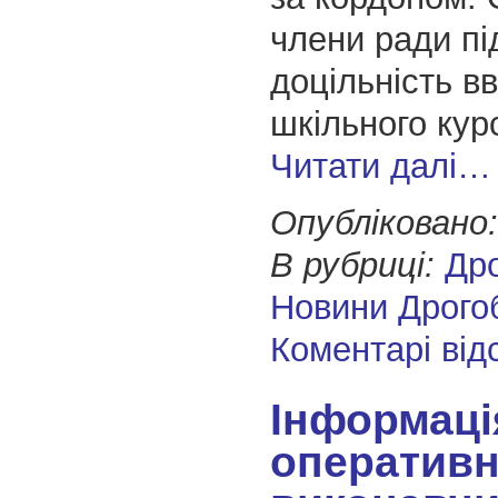
члени ради п
доцільність в
шкільного кур
Читати далі…
Опубліковано:
В рубриці:
Др
Новини Дрого
Коментарі від
Інформаці
оперативн