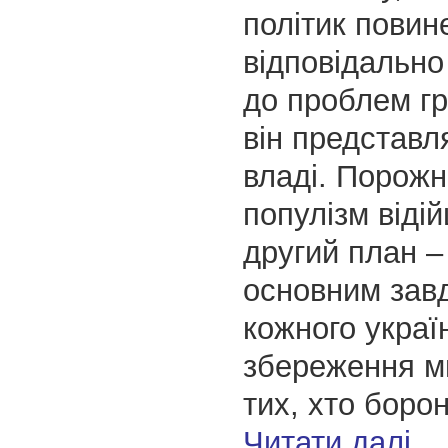
політик повин
відповідально
до проблем гр
він представл
владі. Порожні
популізм віді
другий план –
основним зав
кожного украї
збереження м
тих, хто боро
Читати далі…