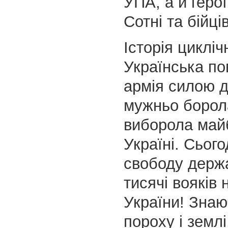
УПА, а й геро
Сотні та бійці
Історія цикліч
Українська по
армія силою д
мужньо борола
виборола май
Україні. Сього
свободу держ
тисячі вояків
України! Знаю
пороху і землі