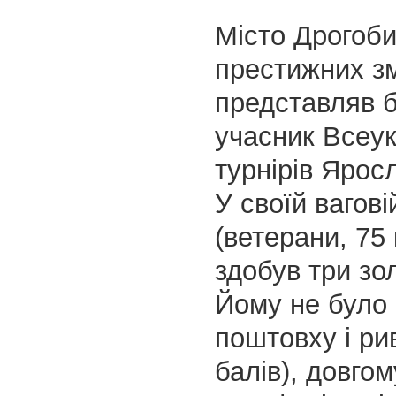
Місто Дрогоби
престижних з
представляв 
учасник Всеук
турнірів Ярос
У своїй вагові
(ветерани, 75
здобув три зол
Йому не було 
поштовху і ри
балів), довгом