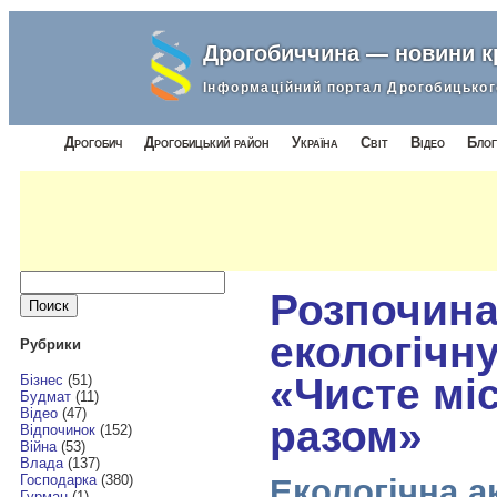
Дрогобиччина — новини 
Інформаційний портал Дрогобицьког
Дрогобич
Дрогобицький район
Україна
Світ
Відео
Блог
Найти:
Розпочин
екологічн
Рубрики
«Чисте мі
Бізнес
(51)
Будмат
(11)
Відео
(47)
разом»
Відпочинок
(152)
Війна
(53)
Влада
(137)
Господарка
(380)
Екологічна а
Гурман
(1)