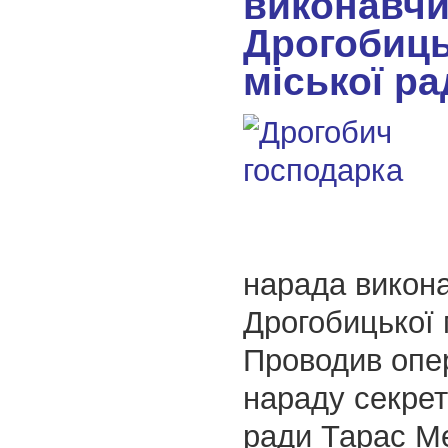
виконавчи
Дрогобиць
міської ра
нарада викона
Дрогобицької 
Проводив опе
нараду секрет
ради Тарас Ме