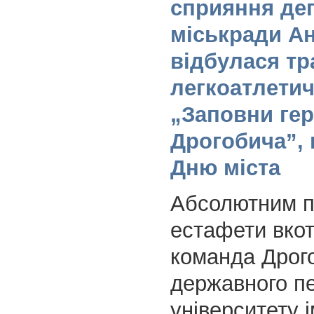
сприяння де
міськради Ан
відбулася тр
легкоатлетич
„Заповни ге
Дрогобича”,
Дню міста
Абсолютним 
естафети вкот
команда Дрог
державного пе
університету і