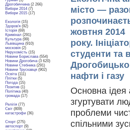
Дрогобиччина
(2 266)
місто — раз
Вибори 2014
(7)
Вибори 2015
(17)
розпочинаєт
Екологія
(15)
Здоров'я
(92)
жовтня 2014
Історія
(69)
Кримінал
(291)
Культура
(99)
року. Ініціат
Львівщина
(910)
московія
(2)
студенти та 
Нерухомість
(15)
Новини Борислава
(554)
Новини Дрогобича
(3 620)
Дрогобицько
Новини Стебника
(291)
Новини Трускавця
(902)
нафти і газу
Освіта
(111)
Плітки
(5)
Погода
(15)
Позитив
(1)
Основна ідея а
Політика
(40)
громада
(17)
згуртувати лю
Релігія
(77)
Світ
(809)
проблеми чист
катастрофи
(36)
спільними зу
Спорт
(275)
автоспорт
(9)