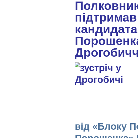
Полковни
підтримав
кандидата
Порошенк
Дрогобичч
від «Блоку П