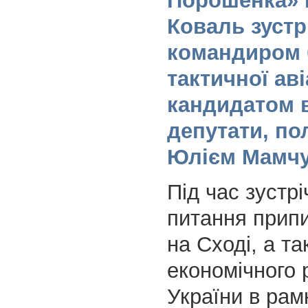
Порошенка»
Коваль зустрі
командиром 
тактичної авіа
кандидатом 
депутати, п
Юлієм Мамч
Під час зустрі
питання прип
на Сході, а та
економічного 
України в рам