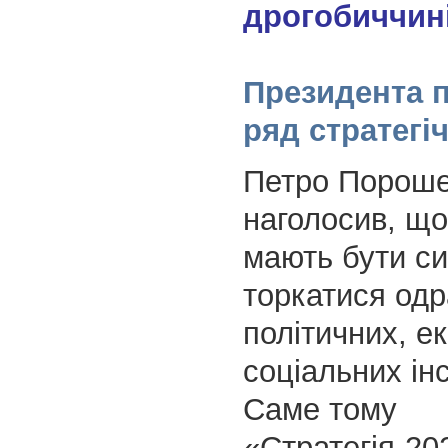
Президента п
ряд стратег
Петро Порош
наголосив, щ
мають бути с
торкатися одр
політичних, е
соціальних інс
Саме тому
«Стратегія-20