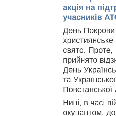
акція на під
учасників АТ
День Покров
християнське 
свято. Проте,
прийнято відз
День Українсь
та Української
Повстанської 
Нині, в часі ві
окупантом, до