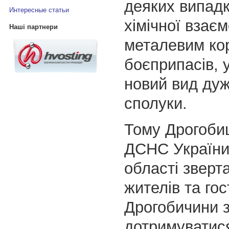
деяких випадк
Интересные статьи
хімічної взаєм
Наші партнери
металевим ко
боєприпасів,
новий вид дуж
сполуки.
Тому Дрогоби
ДСНС України 
області зверт
жителів та гос
Дрогобичини 
дотримуватися