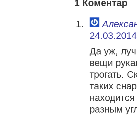
1 Коментар
Алекса
24.03.2014
Да уж, лу
вещи рука
трогать. С
таких сна
находится
разным уг