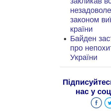
закликав вс
незадовол
законом ви
країни
Байден заст
про непохи
України
Підписуйтес
нас у со