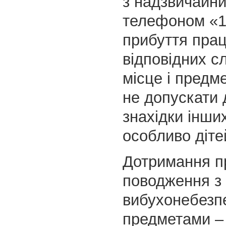
з надзвичайни
телефоном «1
прибуття прац
відповідних с
місце і предме
не допускати 
знахідки інши
особливо діте
Дотримання п
поводження з
вибухонебезп
предметами –