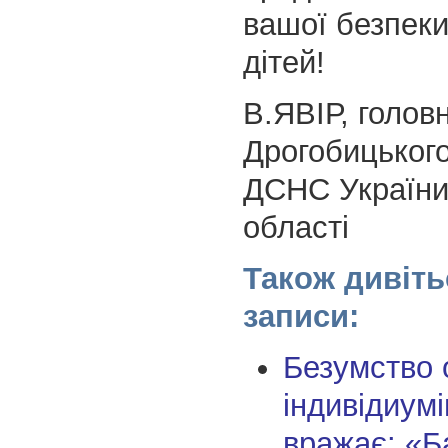
вашої безпеки
дітей!
В.ЯВІР, голов
Дрогобицьког
ДСНС України 
області
Також дивіть
записи:
Безумство 
індивідиумі
вражає: «Б