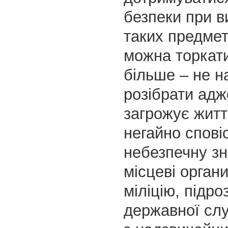
безпеки при в
таких предметі
можна торкати
більше – не н
розібрати адж
загрожує житт
негайно спові
небезпечну зн
місцеві орган
міліцію, підро
державної сл