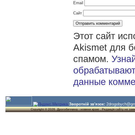
Email
Сайт
Этот сайт исп
Akismet для 
спамом.
Узнай
обрабатывают
данные комме
Зворотній зв'язок:
2drogobych@gm
Copyright © 2026. Дрогобиччина - новини краю . Редакція сайту не завжд