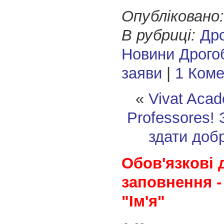
Опубліковано:
В рубриці:
Др
Новини Дрого
заяви
|
1 Ком
«
Vivat Acad
Professores!
здати доб
Обов'язкові 
заповнення -
"Ім'я"