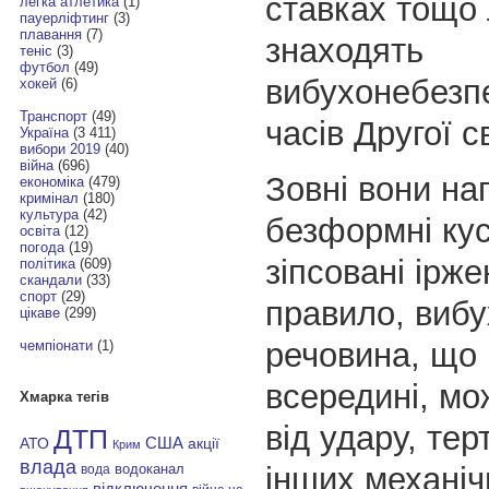
ставках тощо
легка атлетика
(1)
пауерліфтинг
(3)
плавання
(7)
знаходять
теніс
(3)
футбол
(49)
вибухонебезп
хокей
(6)
Транспорт
(49)
часів Другої с
Україна
(3 411)
вибори 2019
(40)
війна
(696)
Зовні вони на
економіка
(479)
кримінал
(180)
культура
(42)
безформні кус
освіта
(12)
погода
(19)
зіпсовані ірже
політика
(609)
скандали
(33)
спорт
(29)
правило, виб
цікаве
(299)
речовина, що 
чемпіонати
(1)
всередині, мо
Хмарка тегів
від удару, тер
ДТП
АТО
США
акції
Крим
влада
інших механіч
водоканал
вода
відключення