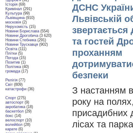
Історія
(69)
ДСНС Україн
Кримінал
(291)
Культура
(99)
Львівській о
Львівщина
(910)
московія
(2)
Нерухомість
(15)
звертається 
Новини Борислава
(554)
Новини Дрогобича
(3 620)
та гостей Др
Новини Стебника
(291)
Новини Трускавця
(902)
Освіта
(111)
проханням
Плітки
(5)
Погода
(15)
дотримувати
Позитив
(1)
Політика
(40)
громада
(17)
безпеки
Релігія
(77)
Світ
(809)
З настанням 
катастрофи
(36)
Спорт
(275)
року на полях
автоспорт
(9)
акробатика
(18)
присадибних д
баскетбол
(29)
бокс
(14)
велоспорт
(10)
лісах та парка
волейбол
(28)
карате
(6)