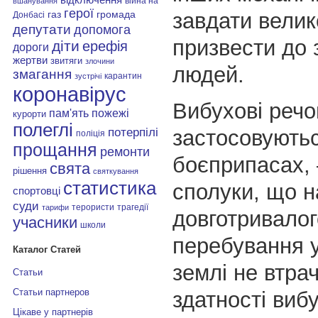
війна на
вшанування
герої
завдати велик
газ
громада
Донбасі
депутати
допомога
призвести до 
діти
ерефія
дороги
жертви
звитяги
злочини
людей.
змагання
карантин
зустрічі
коронавірус
Вибухові речо
пам'ять
пожежі
курорти
полеглі
застосовуютьс
потерпілі
поліція
прощання
ремонти
боєприпасах, –
свята
рішення
святкування
статистика
сполуки, що н
спортовці
суди
терористи
трагедії
тарифи
довготривалог
учасники
школи
перебування у
Каталог Статей
землі не втра
Статьи
Статьи партнеров
здатності вибу
Цікаве у партнерів