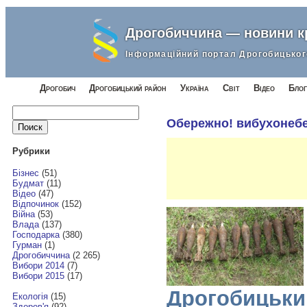
Дрогобиччина — новини 
Інформаційний портал Дрогобицьког
Дрогобич
Дрогобицький район
Україна
Світ
Відео
Блог
Найти:
Обережно! вибухонебе
Рубрики
Бізнес
(51)
Будмат
(11)
Відео
(47)
Відпочинок
(152)
Війна
(53)
Влада
(137)
Господарка
(380)
Гурман
(1)
Дрогобиччина
(2 265)
Вибори 2014
(7)
Вибори 2015
(17)
Дрогобицьки
Екологія
(15)
Здоров'я
(92)