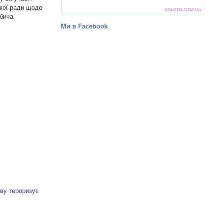
ької ради щодо
бича.
Ми в Facebook
ову тероризує