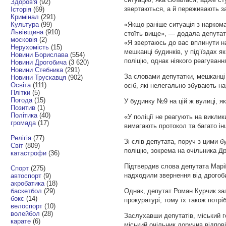
Здоров'я
(92)
звертаються, а й переживають за
Історія
(69)
Кримінал
(291)
Культура
(99)
«Якщо раніше ситуація з наркома
Львівщина
(910)
стоїть вище», — додала депутат 
московія
(2)
«Я звертаюсь до вас вплинути н
Нерухомість
(15)
мешканці будинків, у під’їздах 
Новини Борислава
(554)
поліцію, однак ніякого реагуванн
Новини Дрогобича
(3 620)
Новини Стебника
(291)
За словами депутатки, мешканці 
Новини Трускавця
(902)
Освіта
(111)
осіб, які нелегально збувають на
Плітки
(5)
Погода
(15)
У будинку №9 на цій ж вулиці, як
Позитив
(1)
Політика
(40)
«У поліції не реагують на викли
громада
(17)
вимагають протокол та багато і
Релігія
(77)
Зі слів депутата, поруч з цими б
Світ
(809)
поліцію, зокрема на очільника Др
катастрофи
(36)
Підтвердив слова депутата Марії 
Спорт
(275)
надходили звернення від дрогоби
автоспорт
(9)
акробатика
(18)
баскетбол
(29)
Однак, депутат Роман Курчик заз
бокс
(14)
прокуратурі, тому їх також потрі
велоспорт
(10)
волейбол
(28)
Заслухавши депутатів, міський 
карате
(6)
міський очільник доручив відпов