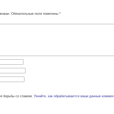
икован.
Обязательные поля помечены
*
ля борьбы со спамом.
Узнайте, как обрабатываются ваши данные коммен