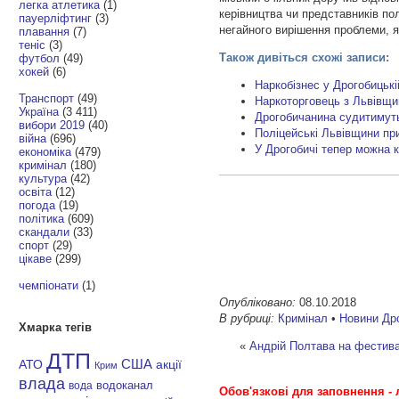
легка атлетика
(1)
керівництва чи представників пол
пауерліфтинг
(3)
негайного вирішення проблеми, я
плавання
(7)
теніс
(3)
Також дивіться схожі записи:
футбол
(49)
хокей
(6)
Наркобізнес у Дрогобицькі
Транспорт
(49)
Наркоторговець з Львівщи
Україна
(3 411)
Дрогобичанина судитимут
вибори 2019
(40)
Поліцейські Львівщини при
війна
(696)
У Дрогобичі тепер можна 
економіка
(479)
кримінал
(180)
культура
(42)
освіта
(12)
погода
(19)
політика
(609)
скандали
(33)
спорт
(29)
цікаве
(299)
чемпіонати
(1)
Опубліковано:
08.10.2018
В рубриці:
Кримінал
•
Новини Др
Хмарка тегів
«
Андрій Полтава на фестива
ДТП
АТО
США
акції
Крим
влада
водоканал
вода
Обов'язкові для заповнення - 