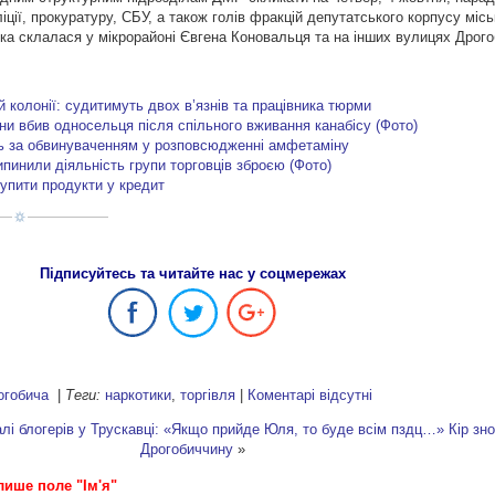
іції, прокуратуру, СБУ, а також голів фракцій депутатського корпусу міс
ка склалася у мікрорайоні Євгена Коновальця та на інших вулицях Дрого
й колонії: судитимуть двох в’язнів та працівника тюрми
ни вбив односельця після спільного вживання канабісу (Фото)
ь за обвинуваченням у розповсюдженні амфетаміну
пинили діяльність групи торговців зброєю (Фото)
купити продукти у кредит
Підписуйтесь та читайте нас у соцмережах
огобича
|
Теги:
наркотики
,
торгівля
|
Коментарі відсутні
лі блогерів у Трускавці: «Якщо прийде Юля, то буде всім пздц…»
Кір зн
Дрогобиччину
»
лише поле "Ім'я"