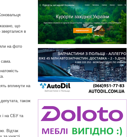
 Коновальця
вказано, що
о зверталися в
няли на фото
ж сама.
 натомість
ка.
сять вплинути на
к депутата, також
 і на СБУ та
ою. Відтак
у за участі