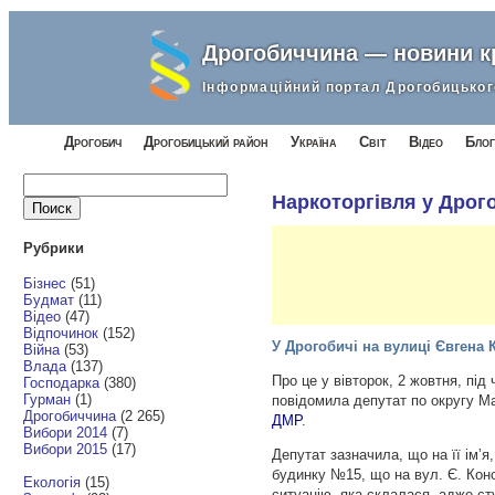
Дрогобиччина — новини 
Інформаційний портал Дрогобицьког
Дрогобич
Дрогобицький район
Україна
Світ
Відео
Блог
Найти:
Наркоторгівля у Дрог
Рубрики
Бізнес
(51)
Будмат
(11)
Відео
(47)
Відпочинок
(152)
У Дрогобичі на вулиці Євгена
Війна
(53)
Влада
(137)
Про це у вівторок, 2 жовтня, під
Господарка
(380)
Гурман
(1)
повідомила депутат по округу М
Дрогобиччина
(2 265)
ДМР
.
Вибори 2014
(7)
Вибори 2015
(17)
Депутат зазначила, що на її ім’я
будинку №15, що на вул. Є. Коно
Екологія
(15)
ситуацію, яка склалася, адже ст