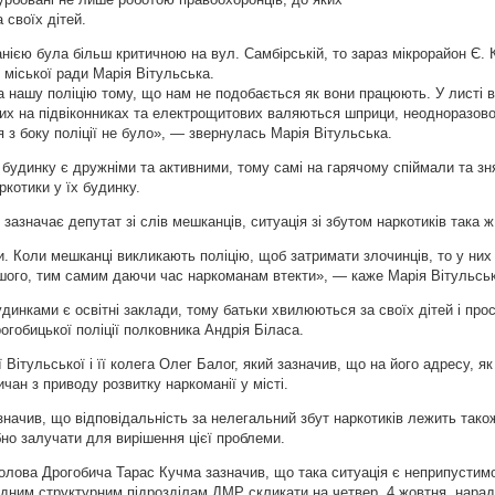
 своїх дітей.
нією була більш критичною на вул. Самбірській, то зараз мікрорайон Є.
міської ради Марія Вітульська.
а нашу поліцію тому, що нам не подобається як вони працюють. У листі 
яких на підвіконниках та електрощитових валяються шприци, неодноразов
я з боку поліції не було», — звернулась Марія Вітульська.
будинку є дружніми та активними, тому самі на гарячому спіймали та з
ркотики у їх будинку.
 зазначає депутат зі слів мешканців, ситуація зі збутом наркотиків така 
ки. Коли мешканці викликають поліцію, щоб затримати злочинців, то у них
ншого, тим самим даючи час наркоманам втекти», — каже Марія Вітульсь
удинками є освітні заклади, тому батьки хвилюються за своїх дітей і про
огобицької поліції полковника Андрія Біласа.
Вітульської і її колега Олег Балог, який зазначив, що на його адресу, я
чан з приводу розвитку наркоманії у місті.
начив, що відповідальність за нелегальний збут наркотиків лежить також
бно залучати для вирішення цієї проблеми.
голова Дрогобича Тарас Кучма зазначив, що така ситуація є неприпустим
ідним структурним підрозділам ДМР скликати на четвер, 4 жовтня, нарад