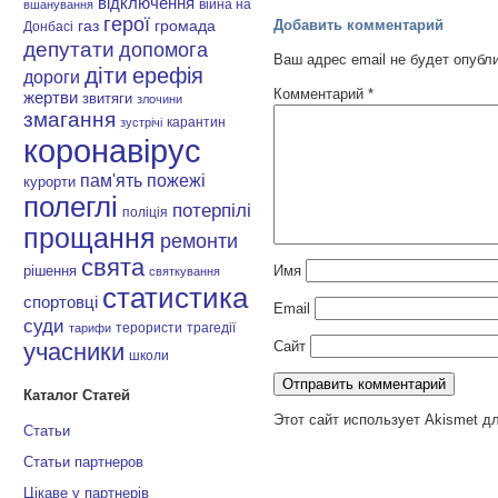
відключення
війна на
вшанування
герої
Добавить комментарий
газ
громада
Донбасі
депутати
допомога
Ваш адрес email не будет опубл
діти
ерефія
дороги
Комментарий
*
жертви
звитяги
злочини
змагання
карантин
зустрічі
коронавірус
пам'ять
пожежі
курорти
полеглі
потерпілі
поліція
прощання
ремонти
свята
Имя
рішення
святкування
статистика
спортовці
Email
суди
терористи
трагедії
тарифи
Сайт
учасники
школи
Каталог Статей
Этот сайт использует Akismet д
Статьи
Статьи партнеров
Цікаве у партнерів