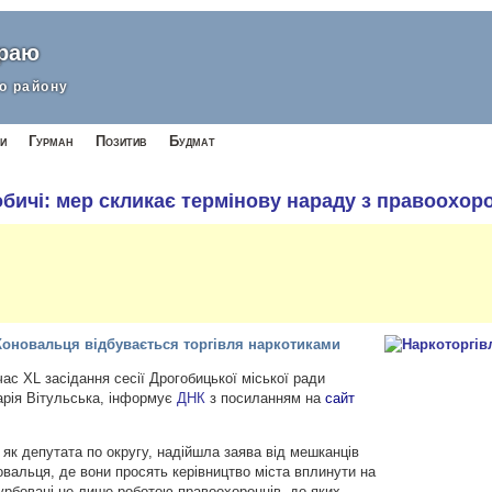
краю
о району
и
Гурман
Позитив
Будмат
обичі: мер скликає термінову нараду з правоохо
 Коновальця відбувається торгівля наркотиками
 час ХL засідання сесії Дрогобицької міської ради
арія Вітульська, інформує
ДНК
з посиланням на
сайт
, як депутата по округу, надійшла заява від мешканців
вальця, де вони просять керівництво міста вплинути на
урбовані не лише роботою правоохоронців, до яких