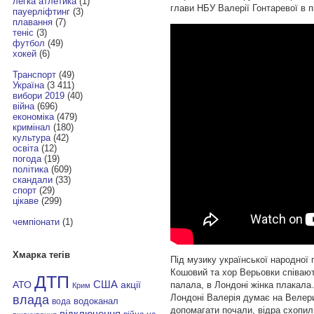
легка атлетика
(1)
глави НБУ Валерії Гонтаревої в пі
пауерліфтинг
(3)
плавання
(7)
теніс
(3)
футбол
(49)
хокей
(6)
Транспорт
(49)
Україна
(3 411)
вибори 2019
(40)
війна
(696)
економіка
(479)
кримінал
(180)
культура
(42)
освіта
(12)
погода
(19)
політика
(609)
скандали
(33)
спорт
(29)
цікаве
(299)
чемпіонати
(1)
Хмарка тегів
Під музику української народної 
Кошовий та хор Верьовки співають
ДТП
АТО
США
палала, в Лондоні жінка плакала
акції
Крим
Лондоні Валерія думає на Велер
влада
водоканал
вода
допомагати почали, відра схопили
відключення