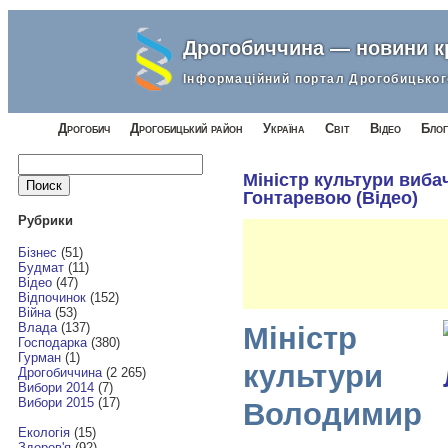
Дрогобиччина — новини 
Інформаційний портал Дрогобицьког
Дрогобич
Дрогобицький район
Україна
Світ
Відео
Блог
Найти:
Міністр культури виба
Гонтаревою (Відео)
Рубрики
Бізнес
(51)
Будмат
(11)
Відео
(47)
Відпочинок
(152)
Війна
(53)
Влада
(137)
Міністр
Господарка
(380)
Гурман
(1)
культури
Дрогобиччина
(2 265)
Вибори 2014
(7)
Вибори 2015
(17)
Володимир
Екологія
(15)
Здоров'я
(92)