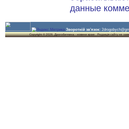
данные комме
Зворотній зв'язок:
2drogobych@gm
Copyright © 2026. Дрогобиччина - новини краю . Редакція сайту не завжд