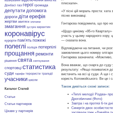
війна на
вшанування
плескали».
герої
газ
громада
Донбасі
депутати
допомога
«У пісні цій мораль проста: хата 
діти
пісню виконавці.
ерефія
дороги
жертви
звитяги
злочини
Гонтарєва повідомила, що про ном
змагання
карантин
зустрічі
«Щодо цинізму «95-го Кварталу» 
коронавірус
участь у цьому народного хору, ц
пам'ять
пожежі
— сказала вона.
курорти
полеглі
потерпілі
поліція
Відповідаючи на питання, чи роз
прощання
замовлення цього номеру олігар
ремонти
Гонтарева зазначила: «Можливо, т
свята
рішення
святкування
Вона вважає, що скарга до суду
статистика
спортовці
результату: «Якщо позиватися до
суди
терористи
трагедії
вистачить на всі ці суди. А ще і
тарифи
учасники
користь Коломойського. Ви це і с
школи
Також дивіться схожі записи:
Каталог Статей
«Теплі мелодії Різдва» про
Статьи
Дрогобиччині (Фото)
Завтра і на протязі 6-ти д
Статьи партнеров
Синергія двох особистостей
Цікаве у партнерів
заспівали трек «Давайте т