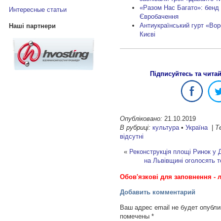
«Разом Нас Багато»: бенд
Интересные статьи
Євробачення
Антиукраїнський гурт «Вор
Наші партнери
Києві
Підписуйтесь та чита
Опубліковано:
21.10.2019
В рубриці:
культура
•
Україна
|
Т
відсутні
«
Реконструкція площі Ринок у 
на Львівщині оголосять 
Обов'язкові для заповнення - л
Добавить комментарий
Ваш адрес email не будет опубли
помечены
*