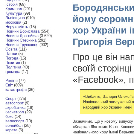
Історія
(69)
Бородянськи
Кримінал
(291)
Культура
(99)
йому соромн
Львівщина
(910)
московія
(2)
Нерухомість
(15)
хор України і
Новини Борислава
(554)
Новини Дрогобича
(3 620)
Григорія Ве
Новини Стебника
(291)
Новини Трускавця
(902)
Освіта
(111)
Плітки
(5)
Про це він на
Погода
(15)
Позитив
(1)
своїй сторінці
Політика
(40)
громада
(17)
«Facebook», 
Релігія
(77)
Світ
(809)
катастрофи
(36)
«Вибачте, Валерія Олексіїв
Спорт
(275)
Національний заслужений а
автоспорт
(9)
народний хор України імені 
акробатика
(18)
баскетбол
(29)
бокс
(14)
велоспорт
(10)
Зазначимо, що у новому випуску 
волейбол
(28)
«Квартал 95» комік Євген Кошови
карате
(6)
національного хору імені Верьовк