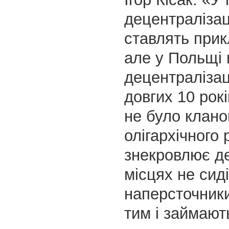
децентралізац
ставлять прик
але у Польщі
децентралізац
довгих 10 рокі
не було клано
олігархічного
знекровлює де
місцях не сид
наперсточники»
тим і займают