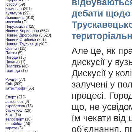
відбуваються
Історія
(69)
Кримінал
(291)
дебати щодо
Культура
(99)
Львівщина
(910)
Трускавецько
московія
(2)
Нерухомість
(15)
Новини Борислава
(554)
територіальн
Новини Дрогобича
(3 620)
Новини Стебника
(291)
Новини Трускавця
(902)
Але це, як пр
Освіта
(111)
Плітки
(5)
Погода
(15)
дискусії у вуз
Позитив
(1)
Політика
(40)
Дискусії у колі
громада
(17)
Релігія
(77)
залучені у по
Світ
(809)
катастрофи
(36)
процесі. Горо
Спорт
(275)
автоспорт
(9)
що, не усвід
акробатика
(18)
баскетбол
(29)
бокс
(14)
їм чекати від 
велоспорт
(10)
волейбол
(28)
об’єднання, пр
карате
(6)