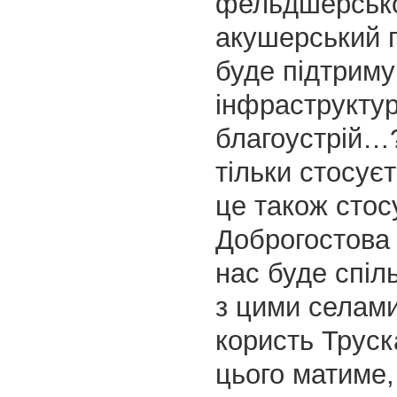
фельдшерськ
акушерський п
буде підтриму
інфраструктур
благоустрій…
тільки стосує
це також стос
Доброгостова 
нас буде спіл
з цими селами
користь Труск
цього матиме,