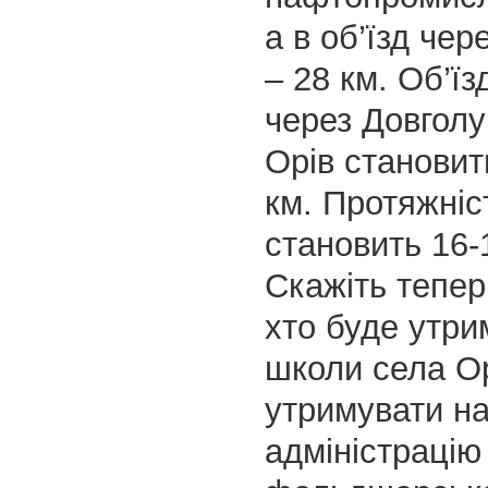
а в об’їзд чер
– 28 км. Об’ї
через Довголу
Орів становит
км. Протяжніс
становить 16-
Скажіть тепер
хто буде утри
школи села Ор
утримувати на
адміністрацію