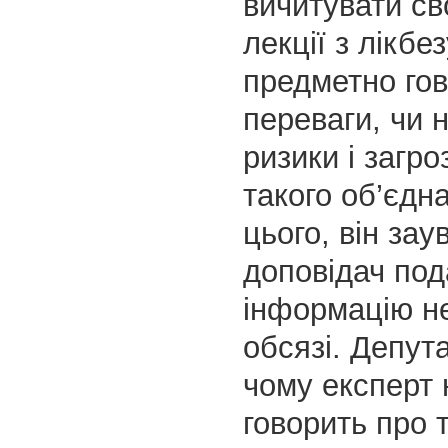
вичитувати св
лекції з лікбез
предметно го
переваги, чи 
ризики і загро
такого об’єдн
цього, він за
доповідач под
інформацію н
обсязі. Депут
чому експерт 
говорить про 