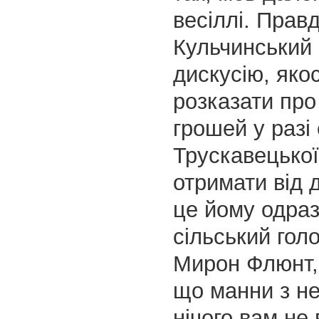
весіллі. Правд
Кульчинський 
дискусію, яко
розказати про 
грошей у разі
Трускавецько
отримати від 
це йому одра
сільський гол
Мирон Флюнт, 
що манни з не
нічого вам не