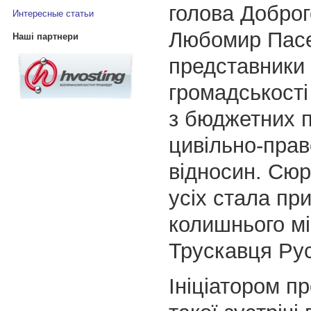
голова Доброг
Интересные статьи
Любомир Пас
Наші партнери
представники
громадськості
з бюджетних п
цивільно-пра
відносин. Сю
усіх стала при
колишнього мі
Трускавця Ру
Ініціатором п