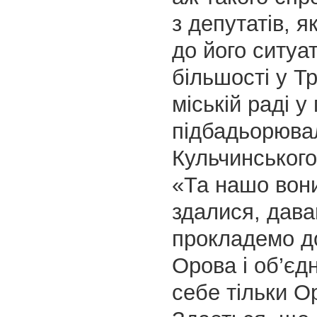
з депутатів, я
до його ситуа
більшості у Т
міській раді у
підбадьорюва
Кульчинського
«Та нашо вони
здалися, дава
прокладемо д
Орова і об’єд
себе тільки О