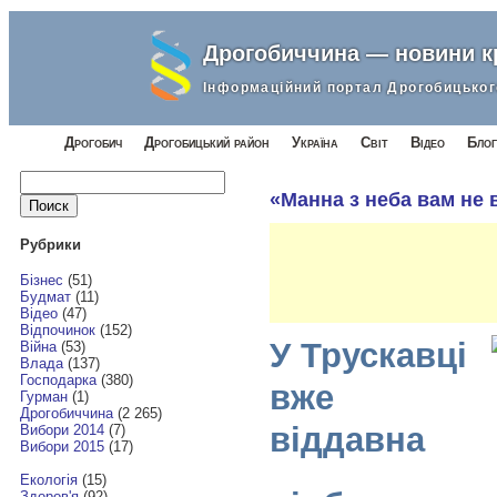
Дрогобиччина — новини 
Інформаційний портал Дрогобицьког
Дрогобич
Дрогобицький район
Україна
Світ
Відео
Блог
Найти:
«Манна з неба вам не
Рубрики
Бізнес
(51)
Будмат
(11)
Відео
(47)
Відпочинок
(152)
У Трускавці
Війна
(53)
Влада
(137)
Господарка
(380)
вже
Гурман
(1)
Дрогобиччина
(2 265)
віддавна
Вибори 2014
(7)
Вибори 2015
(17)
Екологія
(15)
Здоров'я
(92)