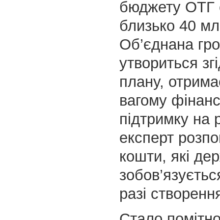
бюджету ОТГ 
близько 40 млн
Об’єднана гро
утвориться зг
плану, отрима
вагому фінан
підтримку на 
експерт розпо
кошти, які де
зобов’язуєтьс
разі створенн
Стало помітно