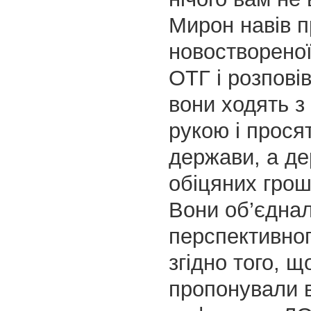
Мирон навів 
новостворено
ОТГ і розпові
вони ходять з
рукою і прося
держави, а д
обіцяних грош
Вони об’єднал
перспективног
згідно того, щ
пропонували в