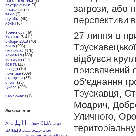
легка атлетика
(1)
пауерліфтинг
(3)
загрози, або 
плавання
(7)
теніс
(3)
перспективи в
футбол
(49)
хокей
(6)
Транспорт
(49)
27 липня в пр
Україна
(3 411)
вибори 2019
(40)
Трускавецької
війна
(696)
економіка
(479)
кримінал
(180)
відбувся кругл
культура
(42)
освіта
(12)
присвячений 
погода
(19)
політика
(609)
скандали
(33)
об’єднання г
спорт
(29)
цікаве
(299)
Трускавця, Ст
чемпіонати
(1)
Модрич, Добр
Хмарка тегів
Уличного, Оро
ДТП
АТО
США
акції
Крим
територіальну
влада
водоканал
вода
відключення