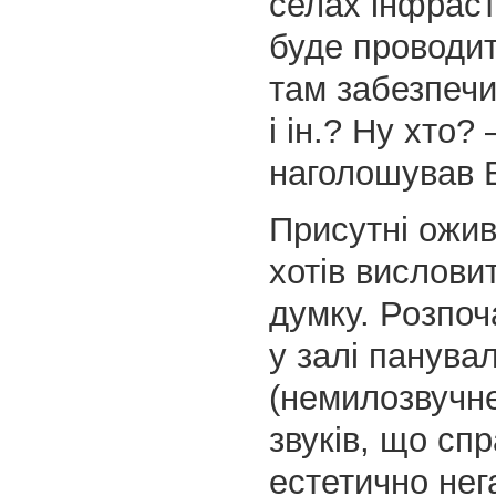
селах інфраст
буде проводит
там забезпечи
і ін.? Ну хто? 
наголошував 
Присутні ожи
хотів вислови
думку. Розпоч
у залі панува
(немилозвучн
звуків, що сп
естетично нег