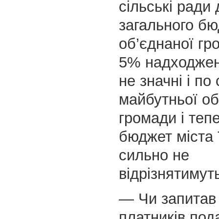
сільські ради
загального б
об’єднаної г
5% надходжен
не значні і по
майбутньої об
громади і теп
бюджет міста
сильно не
відрізнятимут
— Чи запитав 
платників пода