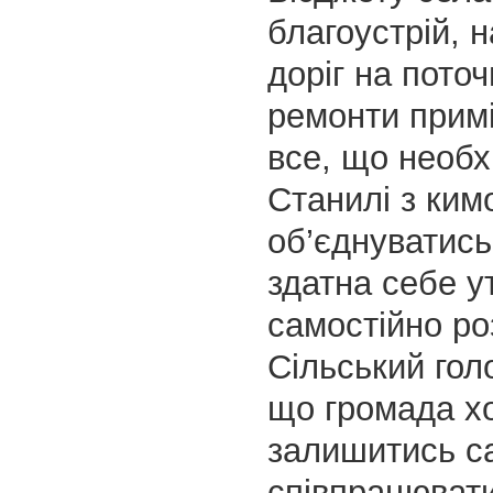
благоустрій, 
доріг на поточн
ремонти прим
все, що необх
Станилі з ким
об’єднуватис
здатна себе у
самостійно ро
Сільський гол
що громада х
залишитись са
співпрацювати