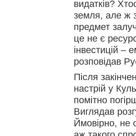
видатків? Хто
земля, але ж 
предмет залуч
це не є ресур
інвестицій – 
розповідав Ру
Після закінче
настрій у Кул
помітно погір
Виглядав розг
Ймовірно, не о
аж такого сп