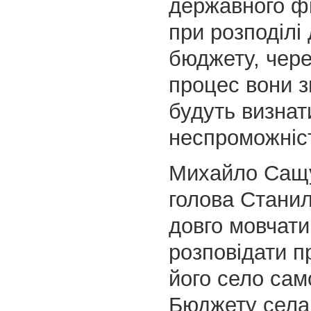
державного фі
при розподілі
бюджету, чер
процес вони 
будуть визнат
неспроможніс
Михайло Сащу
голова Станилі
довго мовчати
розповідати п
його село сам
Бюджету села