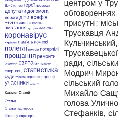
центром у Тру
війна на
вшанування
герої
газ
громада
Донбасі
депутати
обговореннях
допомога
діти
ерефія
дороги
присутні: місь
жертви
звитяги
злочини
змагання
карантин
зустрічі
Трускавця Ан
коронавірус
Кульчинський,
пам'ять
пожежі
курорти
полеглі
потерпілі
поліція
Трускавецької
прощання
ремонти
ради, сільськ
свята
рішення
святкування
статистика
Модрич Мирон
спортовці
суди
терористи
трагедії
тарифи
сільський гол
учасники
школи
Михайло Сащу
Каталог Статей
голова Уличн
Статьи
Статьи партнеров
Стефанків, сі
Цікаве у партнерів