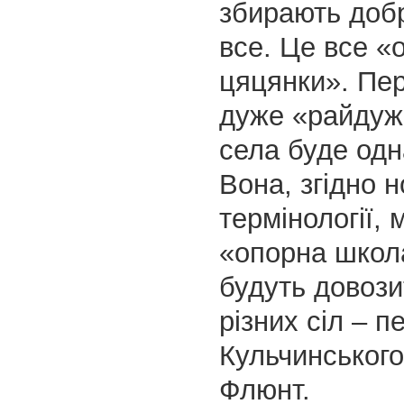
збирають добр
все. Це все «
цяцянки». Пе
дуже «райдужн
села буде одн
Вона, згідно н
термінології,
«опорна школ
будуть довози
різних сіл – 
Кульчинськог
Флюнт.