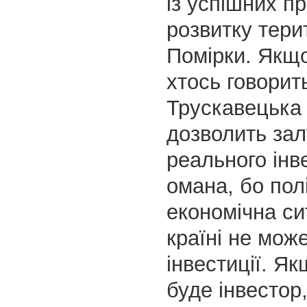
із успішних пр
розвитку тери
Помірки. Якщо
хтось говорит
Трускавецька
дозволить зал
реального інв
омана, бо полі
економічна си
країні не мож
інвестиції. Як
буде інвестор