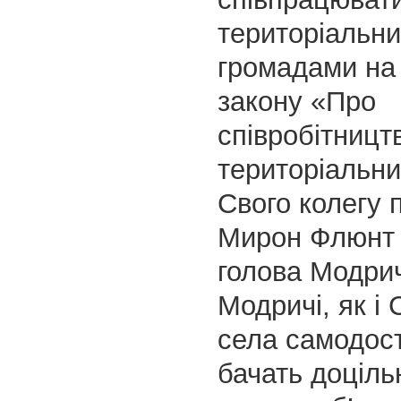
територіальн
громадами на 
закону «Про
співробітницт
територіальни
Свого колегу 
Мирон Флюнт 
голова Модрич
Модричі, як і
села самодост
бачать доцільн