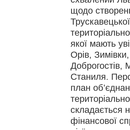
щодо створен
Трускавецької
територіально
якої мають уві
Орів, Зимівки
Доброгостів, 
Станиля. Пер
план об’єдна
територіально
складається н
фінансової с