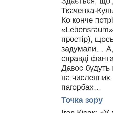
Здається, що
Ткаченка-Куль
Ко конче потр
«Lebensraum»
простір), щос
задумали… А,
справді фанта
Давос будуть 
на численних 
пагорбах…
Точка зору
Ігор Кісак: «У