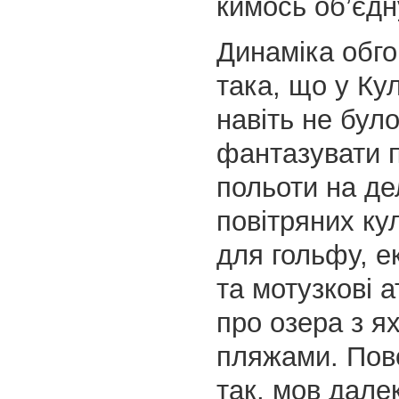
кимось об’єдн
Динаміка обго
така, що у Ку
навіть не бул
фантазувати п
польоти на де
повітряних ку
для гольфу, е
та мотузкові а
про озера з я
пляжами. Пов
так, мов дале