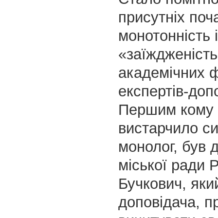
присутніх поч
монотонність і
«заїждженість
академічних 
експертів-допо
Першим кому 
вистарчило си
монолог, був 
міської ради 
Бучкович, яки
доповідача, п