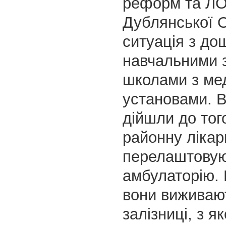
реформ та ЛО
Дублянської 
ситуація з до
навчальними з
школами з ме
установами. 
дійшли до тог
районну ліка
перелаштовую
амбулаторію. 
вони виживаю
залізниці, з я