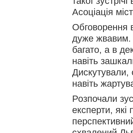
такої зустрічі
Асоціація міст
Обговорення 
дуже жвавим.
багато, а в де
навіть зашка
Дискутували, 
навіть жарту
Розпочали зус
експерти, які
перспективний
схвалений Ль